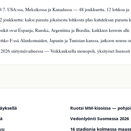
.7. USA:ssa, Meksikossa ja Kanadassa — 48 joukkuetta, 12 lohkoa ja 1
 joukkuetta: kaksi parasta jokaisesta lohkosta plus kahdeksan parasta 
kit ovat Espanja, Ranska, Argentiina ja Brasilia, kaikkien kerroin alle 
ohko F:ssä Alankomaiden, Japanin ja Tunisian kanssa, jatkoon nousu on 
2026 siirtymävaiheessa — Veikkauksella monopoli, yksityiset lisenssit 
äyksellä
Ruotsi MM-kisoissa — pohjo
lä
Vedonlyönti Suomessa 2026
tuu
16 stadionia kolmessa maas