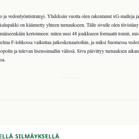
 ja vedonlyöntistrategi. Yhdeksän vuotta olen rakentanut xG-malleja j
kalupakki on käännetty yhteen turnaukseen. Tälle sivulle olen tiivistän
mmäiseenkään kertoimeen: miten uusi 48 joukkueen formaatti toimii, mis
elma F-lohkossa vaikuttaa jatkoskenaarioihin, ja miksi Suomessa vedon
lin ja tulevan lisenssimallin välissä. Sivu päivittyy turnauksen aikana,
oa.
ELLÄ SILMÄYKSELLÄ