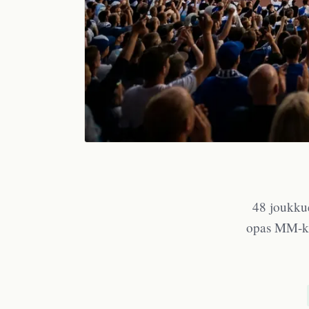
48 joukkue
opas MM-kis