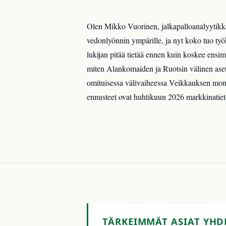
Olen Mikko Vuorinen, jalkapalloanalyytikko
vedonlyönnin ympärille, ja nyt koko tuo työ
lukijan pitää tietää ennen kuin koskee ensi
miten Alankomaiden ja Ruotsin välinen aset
omituisessa välivaiheessa Veikkauksen monopo
ennusteet ovat huhtikuun 2026 markkinatiet
TÄRKEIMMÄT ASIAT YHD