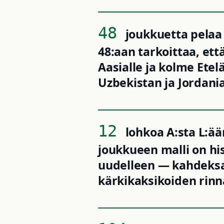
48
joukkuetta pelaa
48:aan tarkoittaa, ett
Aasialle ja kolme Etel
Uzbekistan ja Jordania
12
lohkoa A:sta L:ää
joukkueen malli on hi
uudelleen — kahdeksa
kärkikaksikoiden rinna