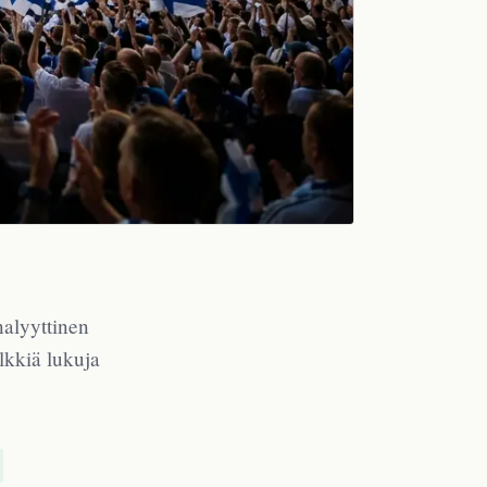
nalyyttinen
lkkiä lukuja