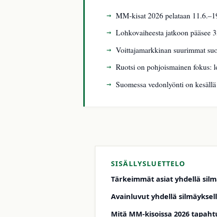
MM-kisat 2026 pelataan 11.6.–19
Lohkovaiheesta jatkoon pääsee 32
Voittajamarkkinan suurimmat suosi
Ruotsi on pohjoismainen fokus: l
Suomessa vedonlyönti on kesällä 
SISÄLLYSLUETTELO
Tärkeimmät asiat yhdellä silm
Avainluvut yhdellä silmäyksel
Mitä MM-kisoissa 2026 tapah