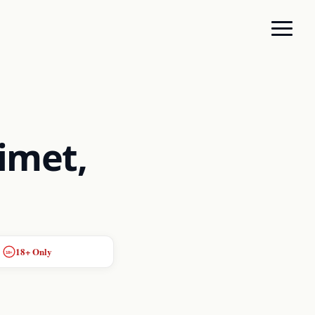
imet,
18+ Only
18+