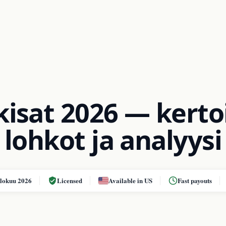
isat 2026 — kerto
lohkot ja analyysi
elokuu 2026
Licensed
Available in US
Fast payouts