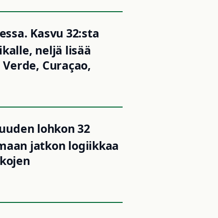
ssa. Kasvu 32:sta
alle, neljä lisää
p Verde, Curaçao,
kuuden lohkon 32
maan jatkon logiikkaa
hkojen