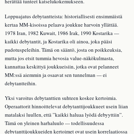
herättää tunteet katselukokemukseen.
Loppuajatus debytantteista: historiallisesti ensimmäistä
kertaa MM-kisoissa pelaava joukkue harvoin yllättää.
1978 Iran, 1982 Kuwait, 1986 Irak, 1990 Kostarika —
kaikki debytantit, ja Kostarika oli ainoa, joka pääsi
pudotuspeleihin. Tämä on sääntö, josta on poikkeuksia,
mutta jos etsit tummia hevosia value-näkökulmasta,
kannattaa keskittyä joukkueisiin, jotka ovat pelanneet
MM:ssä aiemmin ja osaavat sen tunnelman — ei
debytantteihin.
Yksi varoitus debytanttien suhteen koskee kertoimia.
Operaattorit hinnoittelevat debytanttijoukkueet usein liian
matalaksi luullen, että ”kaikki haluaa lyödä debyyttiin”.
Tämä on yleinen harhaluulo — todellisuudessa
debytanttijoukkueiden kertoimet ovat usein korrelaatiossa