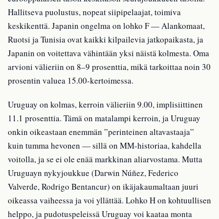
Hallitseva puolustus, nopeat siipipelaajat, toimiva
keskikenttä. Japanin ongelma on lohko F — Alankomaat,
Ruotsi ja Tunisia ovat kaikki kilpailevia jatkopaikasta, ja
Japanin on voitettava vähintään yksi näistä kolmesta. Oma
arvioni välieriin on 8–9 prosenttia, mikä tarkoittaa noin 30
prosentin valuea 15.00-kertoimessa.
Uruguay on kolmas, kerroin välieriin 9.00, implisiittinen
11.1 prosenttia. Tämä on matalampi kerroin, ja Uruguay
onkin oikeastaan enemmän ”perinteinen altavastaaja”
kuin tumma hevonen — sillä on MM-historiaa, kahdella
voitolla, ja se ei ole enää markkinan aliarvostama. Mutta
Uruguayn nykyjoukkue (Darwin Núñez, Federico
Valverde, Rodrigo Bentancur) on ikäjakaumaltaan juuri
oikeassa vaiheessa ja voi yllättää. Lohko H on kohtuullisen
helppo, ja pudotuspeleissä Uruguay voi kaataa monta