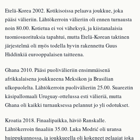
Etelä-Korea 2002. Kotikisoissa pelaava joukkue, joka
pääsi välieriin. Lähtökerroin välieriin oli ennen turnausta
noin 80.00. Kotietua ei voi väheksyä, ja kiistanalaisia
tuomiosuorituksia tapahtui, mutta Etelä-Korean taktinen
järjestelmä oli myös todella hyvin rakennettu Guus
Hiddinkiä eurooppalaisen taitteena.
Ghana 2010. Pääsi puolivälieriin ensimmäisenä
afrikkalaisena joukkueena Meksikon ja Brasilian
ulkopuolelta. Lähtökerroin puolivälieriin 25.00. Suareztin
käsipallomaali Uruguay-ottelussa esti välieriä, mutta
Ghana oli kaikki turnauksessa pelannut jo yli odotukset.
Kroatia 2018. Finaalipaikka, häviö Ranskalle.
Lähtökerroin finaaliin 35.00. Luka Modrić oli uransa
huippukunnossa, ja joukkueella oli kokeneet pelaajat joka