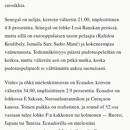
suosikkia.
Senegal on neljäs, kerroin välieriin 21.00, implisiittinen
4.8 prosenttia. Senegal on lohko I:ssä Ranskan perässä,
mutta sillä on eurooppalaisen tason pelaajia (Kalidou
Koulibaly, Ismaïla Sarr, Sadio Mané) ja kokeneempaa
valmennusta. Todennäköisyys päästä pudotuspeleihin on
korkea, mutta välieriin asti on pitkä matka, koska
pudotuspelipuoli ei välttämättä aukea suotuisasti.
Viides ja ehkä mielenkiintoisin on Ecuador, kerroin
välieriin 34.00, implisiittinen 2.9 prosenttia. Ecuador on
lohkossa E Saksan, Norsunluurannikon ja Curaçaon
kanssa. Toinen paikka on realistinen, ja round of 32:ssa
vastaan tulee lohko F:n kakkonen tai kolmonen — Ruotsi,
Japani tai Tunisia. Ecuadorilla on mielestäni