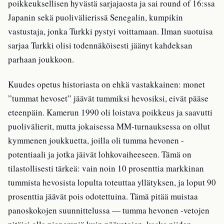
poikkeuksellisen hyvästä sarjajaosta ja sai round of 16:ssa
Japanin sekä puolivälierissä Senegalin, kumpikin
vastustaja, jonka Turkki pystyi voittamaan. Ilman suotuisa
sarjaa Turkki olisi todennäköisesti jäänyt kahdeksan
parhaan joukkoon.
Kuudes opetus historiasta on ehkä vastakkainen: monet
”tummat hevoset” jäävät tummiksi hevosiksi, eivät pääse
eteenpäin. Kamerun 1990 oli loistava poikkeus ja saavutti
puolivälierit, mutta jokaisessa MM-turnauksessa on ollut
kymmenen joukkuetta, joilla oli tumma hevonen -
potentiaali ja jotka jäivät lohkovaiheeseen. Tämä on
tilastollisesti tärkeä: vain noin 10 prosenttia markkinan
tummista hevosista lopulta toteuttaa yllätyksen, ja loput 90
prosenttia jäävät pois odotettuina. Tämä pitää muistaa
panoskokojen suunnittelussa — tumma hevonen -vetojen