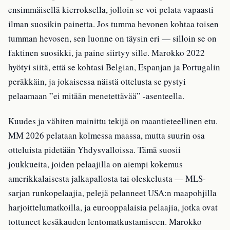
ensimmäisellä kierroksella, jolloin se voi pelata vapaasti
ilman suosikin painetta. Jos tumma hevonen kohtaa toisen
tumman hevosen, sen luonne on täysin eri — silloin se on
faktinen suosikki, ja paine siirtyy sille. Marokko 2022
hyötyi siitä, että se kohtasi Belgian, Espanjan ja Portugalin
peräkkäin, ja jokaisessa näistä ottelusta se pystyi
pelaamaan ”ei mitään menetettävää” -asenteella.
Kuudes ja vähiten mainittu tekijä on maantieteellinen etu.
MM 2026 pelataan kolmessa maassa, mutta suurin osa
otteluista pidetään Yhdysvalloissa. Tämä suosii
joukkueita, joiden pelaajilla on aiempi kokemus
amerikkalaisesta jalkapallosta tai oleskelusta — MLS-
sarjan runkopelaajia, pelejä pelanneet USA:n maapohjilla
harjoittelumatkoilla, ja eurooppalaisia pelaajia, jotka ovat
tottuneet kesäkauden lentomatkustamiseen. Marokko