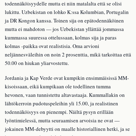
todennäköisyydelle mutta ei niin matalalta että se olisi
lukittu. Uzbekistan on lohko K:ssa Kolumbian, Portugalin
ja DR Kongon kanssa. Toinen sija on epätodennäköinen
mutta ei mahdoton — jos Uzbekistan yllättää jommassa
kummassa suuressa ottelussaan, kolmas sija ja paras
kolmas -paikka ovat realistisia. Oma arvioni
neljännesväleihin on noin 2 prosenttia, mikä tarkoittaa että
50.00 on hiukan yliarvostettu.
Jordania ja Kap Verde ovat kumpikin ensimmäisissä MM-
kisoissaan, eikä kumpikaan ole todellinen tumma
hevonen, vaan tunnistettu altavastaaja. Kummallakin on
lähtökerroin pudotuspeleihin yli 15.00, ja realistinen
todennäköisyys on pienempi. Näiltä pysyn erillään
lyöntimielessä, mutta seuraamisen arvoisia ne ovat —
jokainen MM-debyytti on maalle historiallinen hetki, ja se