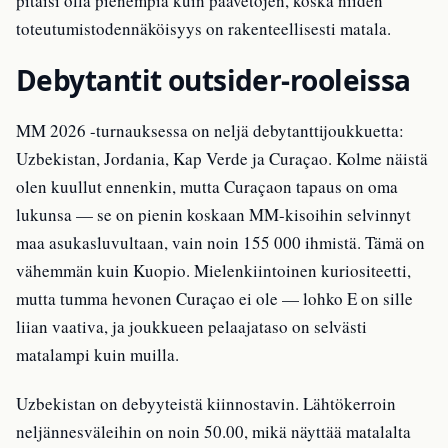
pitäisi olla pienempiä kuin päävetojen, koska niiden
toteutumistodennäköisyys on rakenteellisesti matala.
Debytantit outsider-rooleissa
MM 2026 -turnauksessa on neljä debytanttijoukkuetta:
Uzbekistan, Jordania, Kap Verde ja Curaçao. Kolme näistä
olen kuullut ennenkin, mutta Curaçaon tapaus on oma
lukunsa — se on pienin koskaan MM-kisoihin selvinnyt
maa asukasluvultaan, vain noin 155 000 ihmistä. Tämä on
vähemmän kuin Kuopio. Mielenkiintoinen kuriositeetti,
mutta tumma hevonen Curaçao ei ole — lohko E on sille
liian vaativa, ja joukkueen pelaajataso on selvästi
matalampi kuin muilla.
Uzbekistan on debyyteistä kiinnostavin. Lähtökerroin
neljännesväleihin on noin 50.00, mikä näyttää matalalta