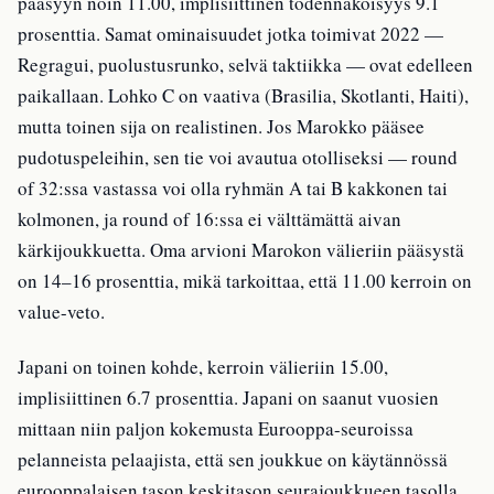
pääsyyn noin 11.00, implisiittinen todennäköisyys 9.1
prosenttia. Samat ominaisuudet jotka toimivat 2022 —
Regragui, puolustusrunko, selvä taktiikka — ovat edelleen
paikallaan. Lohko C on vaativa (Brasilia, Skotlanti, Haiti),
mutta toinen sija on realistinen. Jos Marokko pääsee
pudotuspeleihin, sen tie voi avautua otolliseksi — round
of 32:ssa vastassa voi olla ryhmän A tai B kakkonen tai
kolmonen, ja round of 16:ssa ei välttämättä aivan
kärkijoukkuetta. Oma arvioni Marokon välieriin pääsystä
on 14–16 prosenttia, mikä tarkoittaa, että 11.00 kerroin on
value-veto.
Japani on toinen kohde, kerroin välieriin 15.00,
implisiittinen 6.7 prosenttia. Japani on saanut vuosien
mittaan niin paljon kokemusta Eurooppa-seuroissa
pelanneista pelaajista, että sen joukkue on käytännössä
eurooppalaisen tason keskitason seurajoukkueen tasolla.