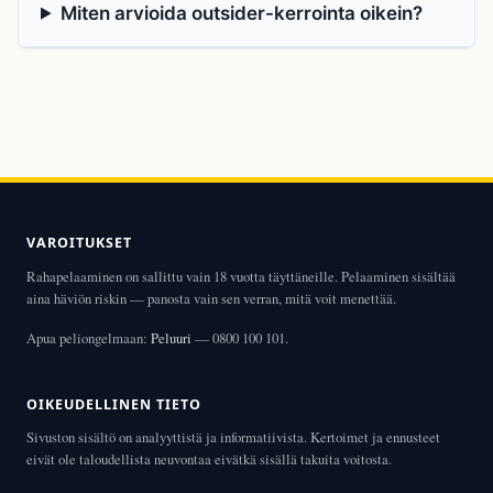
Miten arvioida outsider-kerrointa oikein?
VAROITUKSET
Rahapelaaminen on sallittu vain 18 vuotta täyttäneille. Pelaaminen sisältää
aina häviön riskin — panosta vain sen verran, mitä voit menettää.
Apua peliongelmaan:
Peluuri
— 0800 100 101.
OIKEUDELLINEN TIETO
Sivuston sisältö on analyyttistä ja informatiivista. Kertoimet ja ennusteet
eivät ole taloudellista neuvontaa eivätkä sisällä takuita voitosta.