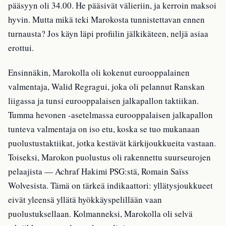
pääsyyn oli 34.00. He pääsivät välieriin, ja kerroin maksoi
hyvin. Mutta mikä teki Marokosta tunnistettavan ennen
turnausta? Jos käyn läpi profiilin jälkikäteen, neljä asiaa
erottui.
Ensinnäkin, Marokolla oli kokenut eurooppalainen
valmentaja, Walid Regragui, joka oli pelannut Ranskan
liigassa ja tunsi eurooppalaisen jalkapallon taktiikan.
Tumma hevonen -asetelmassa eurooppalaisen jalkapallon
tunteva valmentaja on iso etu, koska se tuo mukanaan
puolustustaktiikat, jotka kestävät kärkijoukkueita vastaan.
Toiseksi, Marokon puolustus oli rakennettu suurseurojen
pelaajista — Achraf Hakimi PSG:stä, Romain Saïss
Wolvesista. Tämä on tärkeä indikaattori: yllätysjoukkueet
eivät yleensä yllätä hyökkäyspelillään vaan
puolustuksellaan. Kolmanneksi, Marokolla oli selvä