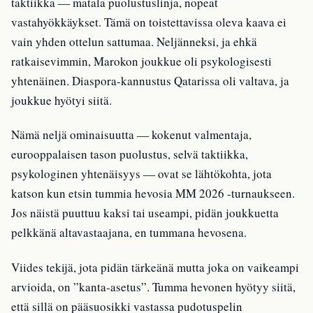
taktiikka — matala puolustuslinja, nopeat
vastahyökkäykset. Tämä on toistettavissa oleva kaava ei
vain yhden ottelun sattumaa. Neljänneksi, ja ehkä
ratkaisevimmin, Marokon joukkue oli psykologisesti
yhtenäinen. Diaspora-kannustus Qatarissa oli valtava, ja
joukkue hyötyi siitä.
Nämä neljä ominaisuutta — kokenut valmentaja,
eurooppalaisen tason puolustus, selvä taktiikka,
psykologinen yhtenäisyys — ovat se lähtökohta, jota
katson kun etsin tummia hevosia MM 2026 -turnaukseen.
Jos näistä puuttuu kaksi tai useampi, pidän joukkuetta
pelkkänä altavastaajana, en tummana hevosena.
Viides tekijä, jota pidän tärkeänä mutta joka on vaikeampi
arvioida, on ”kanta-asetus”. Tumma hevonen hyötyy siitä,
että sillä on pääsuosikki vastassa pudotuspelin