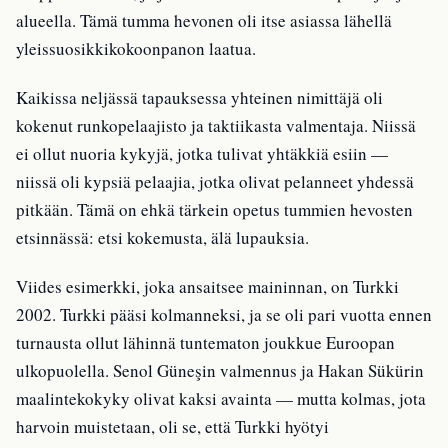
alueella. Tämä tumma hevonen oli itse asiassa lähellä
yleissuosikkikokoonpanon laatua.
Kaikissa neljässä tapauksessa yhteinen nimittäjä oli
kokenut runkopelaajisto ja taktiikasta valmentaja. Niissä
ei ollut nuoria kykyjä, jotka tulivat yhtäkkiä esiin —
niissä oli kypsiä pelaajia, jotka olivat pelanneet yhdessä
pitkään. Tämä on ehkä tärkein opetus tummien hevosten
etsinnässä: etsi kokemusta, älä lupauksia.
Viides esimerkki, joka ansaitsee maininnan, on Turkki
2002. Turkki pääsi kolmanneksi, ja se oli pari vuotta ennen
turnausta ollut lähinnä tuntematon joukkue Euroopan
ulkopuolella. Senol Güneşin valmennus ja Hakan Sükürin
maalintekokyky olivat kaksi avainta — mutta kolmas, jota
harvoin muistetaan, oli se, että Turkki hyötyi