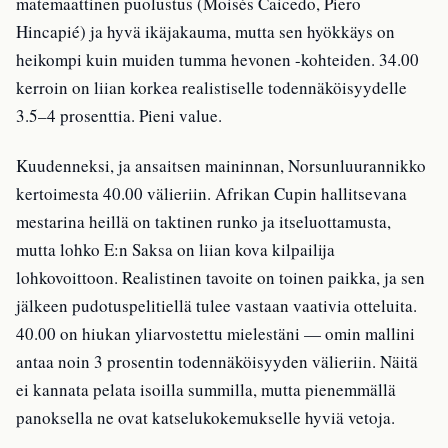
matemaattinen puolustus (Moisés Caicedo, Piero
Hincapié) ja hyvä ikäjakauma, mutta sen hyökkäys on
heikompi kuin muiden tumma hevonen -kohteiden. 34.00
kerroin on liian korkea realistiselle todennäköisyydelle
3.5–4 prosenttia. Pieni value.
Kuudenneksi, ja ansaitsen maininnan, Norsunluurannikko
kertoimesta 40.00 välieriin. Afrikan Cupin hallitsevana
mestarina heillä on taktinen runko ja itseluottamusta,
mutta lohko E:n Saksa on liian kova kilpailija
lohkovoittoon. Realistinen tavoite on toinen paikka, ja sen
jälkeen pudotuspelitiellä tulee vastaan vaativia otteluita.
40.00 on hiukan yliarvostettu mielestäni — omin mallini
antaa noin 3 prosentin todennäköisyyden välieriin. Näitä
ei kannata pelata isoilla summilla, mutta pienemmällä
panoksella ne ovat katselukokemukselle hyviä vetoja.