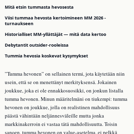
Mitä etsin tummasta hevosesta
Viisi tummaa hevosta kertoimineen MM 2026 -
turnaukseen
Historialliset MM-yllättäjät — mitä data kertoo
Debytantit outsider-rooleissa
Tummia hevosia koskevat kysymykset
”Tumma hevonen” on sellainen termi, jota käytetään niin
usein, että se on menettänyt merkityksensä. Jokainen
joukkue, joka ei ole ennakkosuosikki, on jonkun listalla
tumma hevonen. Minun määritelmäni on tiukempi: tumma
hevonen on joukkue, jolla on realistinen mahdollisuus
päästä vähintään neljännesväleille mutta jonka
markkinakerroin ei vastaa tätä mahdollisuutta. Toisin
sanoen, tumma hevonen on value-asetelma, ei pelkkä