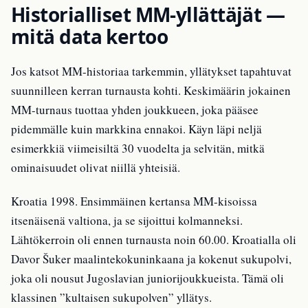
Historialliset MM-yllättäjät —
mitä data kertoo
Jos katsot MM-historiaa tarkemmin, yllätykset tapahtuvat
suunnilleen kerran turnausta kohti. Keskimäärin jokainen
MM-turnaus tuottaa yhden joukkueen, joka pääsee
pidemmälle kuin markkina ennakoi. Käyn läpi neljä
esimerkkiä viimeisiltä 30 vuodelta ja selvitän, mitkä
ominaisuudet olivat niillä yhteisiä.
Kroatia 1998. Ensimmäinen kertansa MM-kisoissa
itsenäisenä valtiona, ja se sijoittui kolmanneksi.
Lähtökerroin oli ennen turnausta noin 60.00. Kroatialla oli
Davor Šuker maalintekokuninkaana ja kokenut sukupolvi,
joka oli nousut Jugoslavian juniorijoukkueista. Tämä oli
klassinen ”kultaisen sukupolven” yllätys.