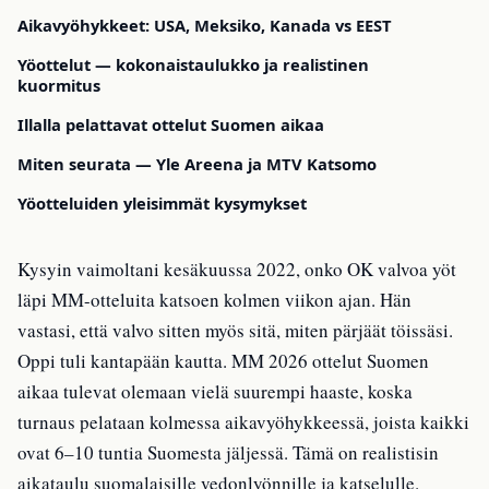
Aikavyöhykkeet: USA, Meksiko, Kanada vs EEST
Yöottelut — kokonaistaulukko ja realistinen
kuormitus
Illalla pelattavat ottelut Suomen aikaa
Miten seurata — Yle Areena ja MTV Katsomo
Yöotteluiden yleisimmät kysymykset
Kysyin vaimoltani kesäkuussa 2022, onko OK valvoa yöt
läpi MM-otteluita katsoen kolmen viikon ajan. Hän
vastasi, että valvo sitten myös sitä, miten pärjäät töissäsi.
Oppi tuli kantapään kautta. MM 2026 ottelut Suomen
aikaa tulevat olemaan vielä suurempi haaste, koska
turnaus pelataan kolmessa aikavyöhykkeessä, joista kaikki
ovat 6–10 tuntia Suomesta jäljessä. Tämä on realistisin
aikataulu suomalaisille vedonlyönnille ja katselulle.