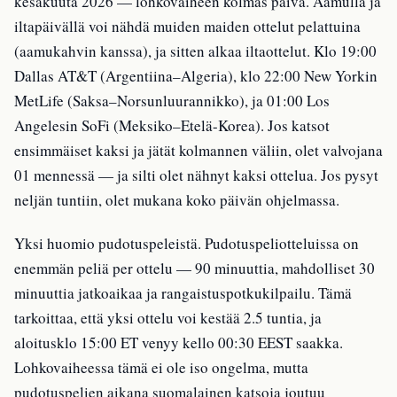
kesäkuuta 2026 — lohkovaiheen kolmas päivä. Aamulla ja
iltapäivällä voi nähdä muiden maiden ottelut pelattuina
(aamukahvin kanssa), ja sitten alkaa iltaottelut. Klo 19:00
Dallas AT&T (Argentiina–Algeria), klo 22:00 New Yorkin
MetLife (Saksa–Norsunluurannikko), ja 01:00 Los
Angelesin SoFi (Meksiko–Etelä-Korea). Jos katsot
ensimmäiset kaksi ja jätät kolmannen väliin, olet valvojana
01 mennessä — ja silti olet nähnyt kaksi ottelua. Jos pysyt
neljän tuntiin, olet mukana koko päivän ohjelmassa.
Yksi huomio pudotuspeleistä. Pudotuspeliotteluissa on
enemmän peliä per ottelu — 90 minuuttia, mahdolliset 30
minuuttia jatkoaikaa ja rangaistuspotkukilpailu. Tämä
tarkoittaa, että yksi ottelu voi kestää 2.5 tuntia, ja
aloitusklo 15:00 ET venyy kello 00:30 EEST saakka.
Lohkovaiheessa tämä ei ole iso ongelma, mutta
pudotuspelien aikana suomalainen katsoja joutuu