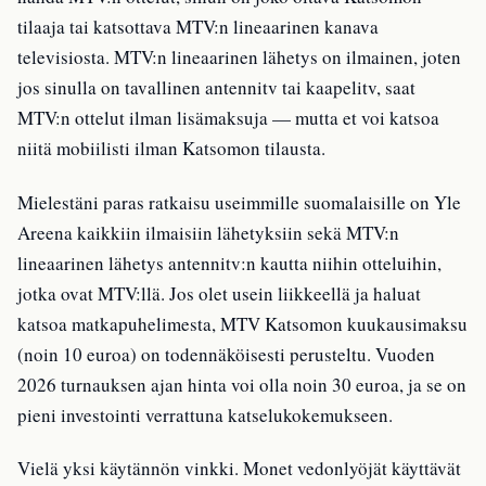
tilaaja tai katsottava MTV:n lineaarinen kanava
televisiosta. MTV:n lineaarinen lähetys on ilmainen, joten
jos sinulla on tavallinen antennitv tai kaapelitv, saat
MTV:n ottelut ilman lisämaksuja — mutta et voi katsoa
niitä mobiilisti ilman Katsomon tilausta.
Mielestäni paras ratkaisu useimmille suomalaisille on Yle
Areena kaikkiin ilmaisiin lähetyksiin sekä MTV:n
lineaarinen lähetys antennitv:n kautta niihin otteluihin,
jotka ovat MTV:llä. Jos olet usein liikkeellä ja haluat
katsoa matkapuhelimesta, MTV Katsomon kuukausimaksu
(noin 10 euroa) on todennäköisesti perusteltu. Vuoden
2026 turnauksen ajan hinta voi olla noin 30 euroa, ja se on
pieni investointi verrattuna katselukokemukseen.
Vielä yksi käytännön vinkki. Monet vedonlyöjät käyttävät