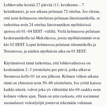
Lohkovaihe kestää 27 päivää (11. kesäkuuta – 7.
heinäkuuta), ja sen aikana pelataan 72 ottelua. Jos oletan,
että noin kolmasosa otteluista pelataan länsirannikolla, se
tarkoittaa noin 24 ottelua länsirannikon myöhäisissä
ajoissa eli 01–04 EEST -välillä. Vielä kolmasosa pelataan
keskirannikolla tai Meksikossa, joista myöhäisimmät ovat
klo 02 EEST. Loput kolmasosa pelataan itärannikolla ja
Torontossa, ja näiden myöhäisin aika on 01 EEST.
Käytännössä tämä tarkoittaa, että lohkovaiheessa on
keskimäärin 2–3 yöotteluita per päivä, jotka alkavat
Suomessa kello 01 tai sen jälkeen. Kolmen viikon aikana
tämä on yhteensä noin 50–60 yöotteluita. Jos yrität katsoa
kaikki näistä, valvot joka yö vähintään klo 04 saakka noin
kolmen viikon ajan. Tämä on niin raskasta, että useimmat
suomalaiset vedonlyöjät joutuvat tekemään valinnan.