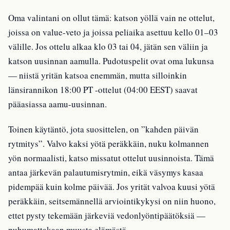
Oma valintani on ollut tämä: katson yöllä vain ne ottelut,
joissa on value-veto ja joissa peliaika asettuu kello 01–03
välille. Jos ottelu alkaa klo 03 tai 04, jätän sen väliin ja
katson uusinnan aamulla. Pudotuspelit ovat oma lukunsa
— niistä yritän katsoa enemmän, mutta silloinkin
länsirannikon 18:00 PT -ottelut (04:00 EEST) saavat
pääasiassa aamu-uusinnan.
Toinen käytäntö, jota suosittelen, on ”kahden päivän
rytmitys”. Valvo kaksi yötä peräkkäin, nuku kolmannen
yön normaalisti, katso missatut ottelut uusinnoista. Tämä
antaa järkevän palautumisrytmin, eikä väsymys kasaa
pidempää kuin kolme päivää. Jos yrität valvoa kuusi yötä
peräkkäin, seitsemännellä arviointikykysi on niin huono,
ettet pysty tekemään järkeviä vedonlyöntipäätöksiä —
puhumattakaan muusta elämästä.