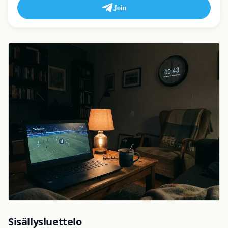
Join
Sisällysluettelo