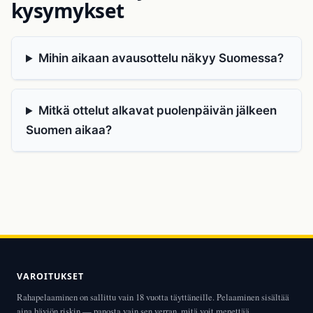
kysymykset
Mihin aikaan avausottelu näkyy Suomessa?
Mitkä ottelut alkavat puolenpäivän jälkeen
Suomen aikaa?
VAROITUKSET
Rahapelaaminen on sallittu vain 18 vuotta täyttäneille. Pelaaminen sisältää
aina häviön riskin — panosta vain sen verran, mitä voit menettää.