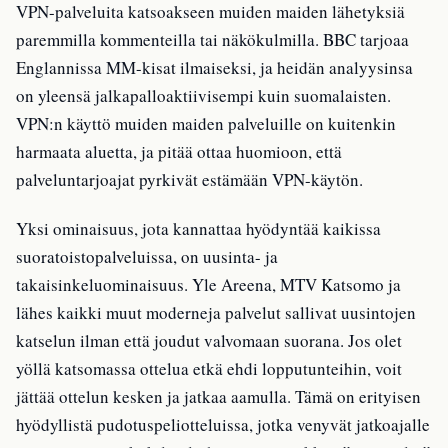
VPN-palveluita katsoakseen muiden maiden lähetyksiä
paremmilla kommenteilla tai näkökulmilla. BBC tarjoaa
Englannissa MM-kisat ilmaiseksi, ja heidän analyysinsa
on yleensä jalkapalloaktiivisempi kuin suomalaisten.
VPN:n käyttö muiden maiden palveluille on kuitenkin
harmaata aluetta, ja pitää ottaa huomioon, että
palveluntarjoajat pyrkivät estämään VPN-käytön.
Yksi ominaisuus, jota kannattaa hyödyntää kaikissa
suoratoistopalveluissa, on uusinta- ja
takaisinkeluominaisuus. Yle Areena, MTV Katsomo ja
lähes kaikki muut moderneja palvelut sallivat uusintojen
katselun ilman että joudut valvomaan suorana. Jos olet
yöllä katsomassa ottelua etkä ehdi lopputunteihin, voit
jättää ottelun kesken ja jatkaa aamulla. Tämä on erityisen
hyödyllistä pudotuspeliotteluissa, jotka venyvät jatkoajalle