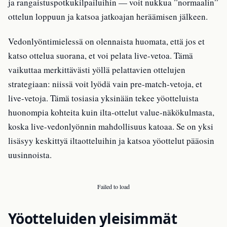
ja rangaistuspotkukilpailuihin — voit nukkua ”normaalin”
ottelun loppuun ja katsoa jatkoajan heräämisen jälkeen.
Vedonlyöntimielessä on olennaista huomata, että jos et
katso ottelua suorana, et voi pelata live-vetoa. Tämä
vaikuttaa merkittävästi yöllä pelattavien ottelujen
strategiaan: niissä voit lyödä vain pre-match-vetoja, et
live-vetoja. Tämä tosiasia yksinään tekee yöotteluista
huonompia kohteita kuin ilta-ottelut value-näkökulmasta,
koska live-vedonlyönnin mahdollisuus katoaa. Se on yksi
lisäsyy keskittyä iltaotteluihin ja katsoa yöottelut pääosin
uusinnoista.
Failed to load
Yöotteluiden yleisimmät