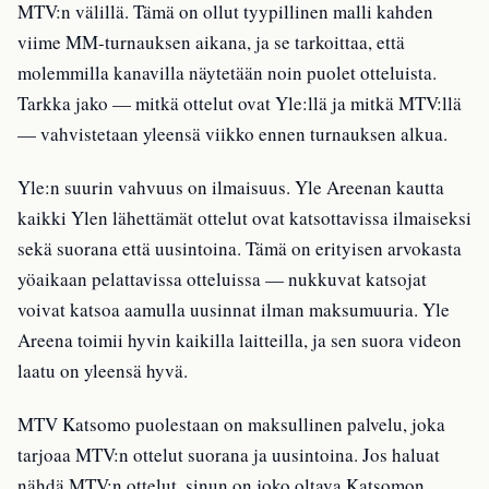
MTV:n välillä. Tämä on ollut tyypillinen malli kahden
viime MM-turnauksen aikana, ja se tarkoittaa, että
molemmilla kanavilla näytetään noin puolet otteluista.
Tarkka jako — mitkä ottelut ovat Yle:llä ja mitkä MTV:llä
— vahvistetaan yleensä viikko ennen turnauksen alkua.
Yle:n suurin vahvuus on ilmaisuus. Yle Areenan kautta
kaikki Ylen lähettämät ottelut ovat katsottavissa ilmaiseksi
sekä suorana että uusintoina. Tämä on erityisen arvokasta
yöaikaan pelattavissa otteluissa — nukkuvat katsojat
voivat katsoa aamulla uusinnat ilman maksumuuria. Yle
Areena toimii hyvin kaikilla laitteilla, ja sen suora videon
laatu on yleensä hyvä.
MTV Katsomo puolestaan on maksullinen palvelu, joka
tarjoaa MTV:n ottelut suorana ja uusintoina. Jos haluat
nähdä MTV:n ottelut, sinun on joko oltava Katsomon