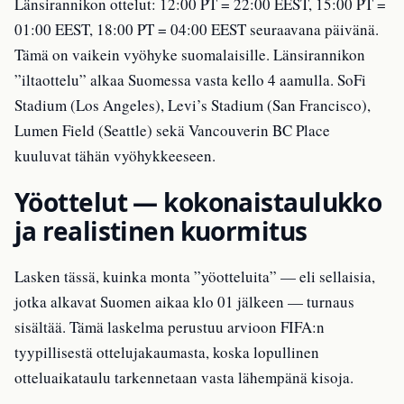
Länsirannikon ottelut: 12:00 PT = 22:00 EEST, 15:00 PT =
01:00 EEST, 18:00 PT = 04:00 EEST seuraavana päivänä.
Tämä on vaikein vyöhyke suomalaisille. Länsirannikon
”iltaottelu” alkaa Suomessa vasta kello 4 aamulla. SoFi
Stadium (Los Angeles), Levi’s Stadium (San Francisco),
Lumen Field (Seattle) sekä Vancouverin BC Place
kuuluvat tähän vyöhykkeeseen.
Yöottelut — kokonaistaulukko
ja realistinen kuormitus
Lasken tässä, kuinka monta ”yöotteluita” — eli sellaisia,
jotka alkavat Suomen aikaa klo 01 jälkeen — turnaus
sisältää. Tämä laskelma perustuu arvioon FIFA:n
tyypillisestä ottelujakaumasta, koska lopullinen
otteluaikataulu tarkennetaan vasta lähempänä kisoja.