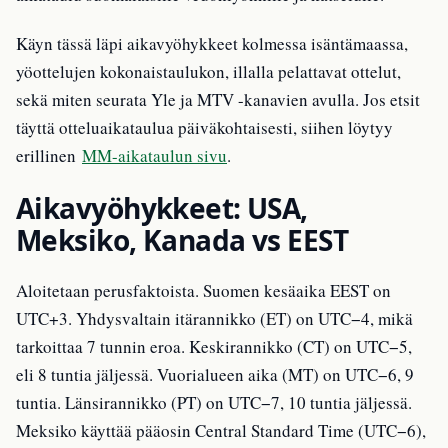
Käyn tässä läpi aikavyöhykkeet kolmessa isäntämaassa,
yöottelujen kokonaistaulukon, illalla pelattavat ottelut,
sekä miten seurata Yle ja MTV -kanavien avulla. Jos etsit
täyttä otteluaikataulua päiväkohtaisesti, siihen löytyy
erillinen
MM-aikataulun sivu
.
Aikavyöhykkeet: USA,
Meksiko, Kanada vs EEST
Aloitetaan perusfaktoista. Suomen kesäaika EEST on
UTC+3. Yhdysvaltain itärannikko (ET) on UTC−4, mikä
tarkoittaa 7 tunnin eroa. Keskirannikko (CT) on UTC−5,
eli 8 tuntia jäljessä. Vuorialueen aika (MT) on UTC−6, 9
tuntia. Länsirannikko (PT) on UTC−7, 10 tuntia jäljessä.
Meksiko käyttää pääosin Central Standard Time (UTC−6),