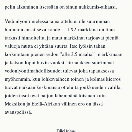
pelin alkaminen itsessään on sinun nukkumis-aikaasi.
Vedonlyöntimielessä tämä ottelu ei ole suurimman
huomion ansaitseva kohde — 1X2-markkina on liian
tarkasti hinnoiteltu, ja muut markkinat tarjoavat pieniä
valueja mutta ei yhtään suurta. Itse lyöisin tähän
korkeintaan pienen vedon ”alle 2.5 maalia” -markkinaan
ja katson loput huvin vuoksi. Turnauksen suurimmat
vedonlyöntimahdollisuudet tulevat joka tapauksessa
myöhemmin, kun lohkovaiheen toinen ja kolmas kierros
tuovat mukaan keskinäisiä otteluita joukkueiden välillä,
joiden tasot ovat paljon lähempänä toisiaan kuin
Meksikon ja Etelä-Afrikan välinen ero on tässä
avauspelissä.
Failed to load