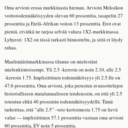
Oma arvioni eroaa markkinasta hieman. Arvioin Meksikon
voittotodennäköisyyden olevan 60 prosenttia, tasapelin 27
prosenttia ja Etelä-Afrikan voiton 13 prosenttia. Erot ovat
pieniä, eivätkä ne tarjoa selvää valuea 1X2-markkinassa.
Lyhyesti: 1X2 on tässä tarkasti hinnoiteltu, ja siitä ei löydy
rahaa.
Maalimäärämarkkinassa tilanne on mielestäni
mielenkiintoisempi. Yli 2.5 -kerroin on noin 2.10, alle 2.5
-kerroin 1.75. Implisiittinen todennäköisyys yli 2.5:lle on
47.6 prosenttia. Oma arvioni, joka perustuu avausottelujen
historialliseen matalamaaliseen tendenssiin, on että yli 2.5
toteutuu ehkä 40 prosentin todennäköisyydellä. Tämä
tarkoittaa, että ”alle 2.5” -veto kertoimesta 1.75 on lievä
value — implisiittinen 57.1 prosenttia vastaan oma arvioni
60 prosenttia, EV noin 5 prosenttia.