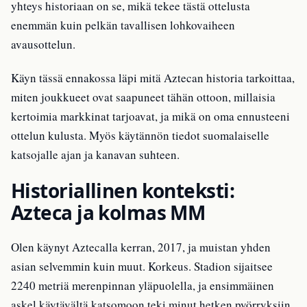
yhteys historiaan on se, mikä tekee tästä ottelusta
enemmän kuin pelkän tavallisen lohkovaiheen
avausottelun.
Käyn tässä ennakossa läpi mitä Aztecan historia tarkoittaa,
miten joukkueet ovat saapuneet tähän ottoon, millaisia
kertoimia markkinat tarjoavat, ja mikä on oma ennusteeni
ottelun kulusta. Myös käytännön tiedot suomalaiselle
katsojalle ajan ja kanavan suhteen.
Historiallinen konteksti:
Azteca ja kolmas MM
Olen käynyt Aztecalla kerran, 2017, ja muistan yhden
asian selvemmin kuin muut. Korkeus. Stadion sijaitsee
2240 metriä merenpinnan yläpuolella, ja ensimmäinen
askel käytävältä katsomoon teki minut hetken pyörryksiin.