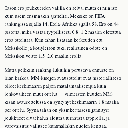
Tason ero joukkueiden välillä on selvä, mutta ei niin iso
kuin usein ensinnäkin ajattelisi. Meksiko on FIFA-
rankingissa sijalla 14, Etelä-Afrikka sijalla 58. Ero on 44
pistettä, mikä vastaa tyypillisesti 0.8–1.2 maalin oletettua
eroa ottelussa. Kun tähän lisätään korkeuden etu
Meksikolle ja kotiyleisön tuki, realistinen odote on
Meksikon voitto 1.5–2.0 maalin erolla.
Mutta pelkkiin ranking-lukuihin perustava ennuste on
liian karkea. MM-kisojen avausottelut ovat historiallisesti
olleet keskimäärin paljon matalamaalisempia kuin
lohkovaiheen muut ottelut — viimeisten kuuden MM-
kisan avausottelussa on syntynyt keskimäärin 1.8 maalia
per ottelu. Syynä tähän on yksinkertaisesti jännitys:
joukkueet eivät halua aloittaa turnausta tappiolla, ja
varovaisuus vallitsee kummallakin puolen kenttää.