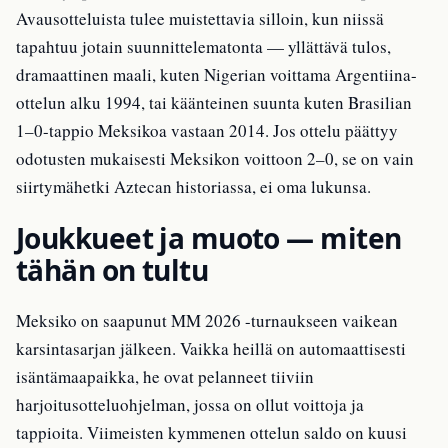
Avausotteluista tulee muistettavia silloin, kun niissä
tapahtuu jotain suunnittelematonta — yllättävä tulos,
dramaattinen maali, kuten Nigerian voittama Argentiina-
ottelun alku 1994, tai käänteinen suunta kuten Brasilian
1–0-tappio Meksikoa vastaan 2014. Jos ottelu päättyy
odotusten mukaisesti Meksikon voittoon 2–0, se on vain
siirtymähetki Aztecan historiassa, ei oma lukunsa.
Joukkueet ja muoto — miten
tähän on tultu
Meksiko on saapunut MM 2026 -turnaukseen vaikean
karsintasarjan jälkeen. Vaikka heillä on automaattisesti
isäntämaapaikka, he ovat pelanneet tiiviin
harjoitusotteluohjelman, jossa on ollut voittoja ja
tappioita. Viimeisten kymmenen ottelun saldo on kuusi