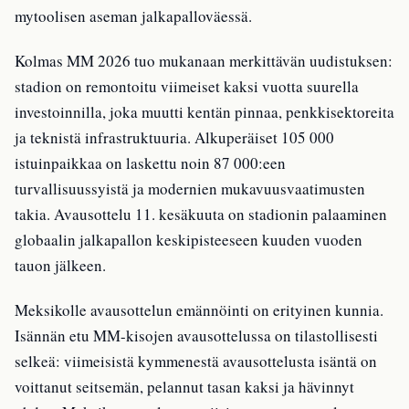
mytoolisen aseman jalkapalloväessä.
Kolmas MM 2026 tuo mukanaan merkittävän uudistuksen:
stadion on remontoitu viimeiset kaksi vuotta suurella
investoinnilla, joka muutti kentän pinnaa, penkkisektoreita
ja teknistä infrastruktuuria. Alkuperäiset 105 000
istuinpaikkaa on laskettu noin 87 000:een
turvallisuussyistä ja modernien mukavuusvaatimusten
takia. Avausottelu 11. kesäkuuta on stadionin palaaminen
globaalin jalkapallon keskipisteeseen kuuden vuoden
tauon jälkeen.
Meksikolle avausottelun emännöinti on erityinen kunnia.
Isännän etu MM-kisojen avausottelussa on tilastollisesti
selkeä: viimeisistä kymmenestä avausottelusta isäntä on
voittanut seitsemän, pelannut tasan kaksi ja hävinnyt