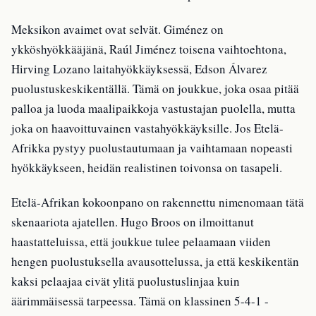
Meksikon avaimet ovat selvät. Giménez on
ykköshyökkääjänä, Raúl Jiménez toisena vaihtoehtona,
Hirving Lozano laitahyökkäyksessä, Edson Álvarez
puolustuskeskikentällä. Tämä on joukkue, joka osaa pitää
palloa ja luoda maalipaikkoja vastustajan puolella, mutta
joka on haavoittuvainen vastahyökkäyksille. Jos Etelä-
Afrikka pystyy puolustautumaan ja vaihtamaan nopeasti
hyökkäykseen, heidän realistinen toivonsa on tasapeli.
Etelä-Afrikan kokoonpano on rakennettu nimenomaan tätä
skenaariota ajatellen. Hugo Broos on ilmoittanut
haastatteluissa, että joukkue tulee pelaamaan viiden
hengen puolustuksella avausottelussa, ja että keskikentän
kaksi pelaajaa eivät ylitä puolustuslinjaa kuin
äärimmäisessä tarpeessa. Tämä on klassinen 5-4-1 -