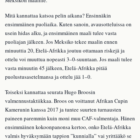
Meksikon maalille.
Mitä kannattaa katsoa pelin aikana? Ensinnäkin
ensimmäinen puoliaika. Kuten sanoin, avausotteluissa on
usein hidas alku, ja ensimmäinen maali tulee vasta
puoliajan jälkeen. Jos Meksiko tekee maalin ennen
minuuttia 20, Etelä-Afrikka joutuu ottamaan riskejä ja
ottelu voi muuttua nopeasti 3–0-suuntaan. Jos maali tulee
vasta minuutin 45 jälkeen, Etelä-Afrikka pitää
puolustusasetelmansa ja ottelu jää 1–0.
Toiseksi kannattaa seurata Hugo Broosin
valmennustaktiikkaa. Broos on voittanut Afrikan Cupin
Kamerunin kanssa 2017 ja tuntee suurten turnausten
paineen paremmin kuin moni muu CAF-valmentaja. Hänen
ensimmäinen kokoonpanonsa kertoo, onko Etelä-Afrikka
valmis hyväksymään tappion ”kunnialla” vai yrittääkö se