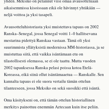
yhden. Meksiko on pelannut viisi omaa avausotteluaan
aikaisemmissa kisoissaan eikä ole hävinnyt yhtäkään —
neljä voittoa ja yksi tasapeli.
Avausotteluhistoriasta yksi muistettava tapaus on 2002
Ranska–Senegal, jossa Senegal voitti 1–0 hallitsevana
mestarina pidettyä Ranskaa vastaan. Tämä oli yksi
suurimmista yllätyksistä modernissa MM-historiassa, ja se
muistuttaa siitä, että vaikka isäntämaan etu on
tilastollisesti olemassa, se ei ole taattu. Mutta vuoden
2002 tapauksessa Ranska pelasi poissa kotoa Etelä-
Koreassa, eikä siinä ollut isäntämaaetua — Ranskalle. Sen
kannalta tapaus ei ole suora vertailu tämän ottelun
tilanteeseen, jossa Meksiko on sekä suosikki että isäntä.
Oma käsitykseni on, että tämän ottelun historiallinen
merkitys painottuu enemmän Aztecaan kuin itse peliin.