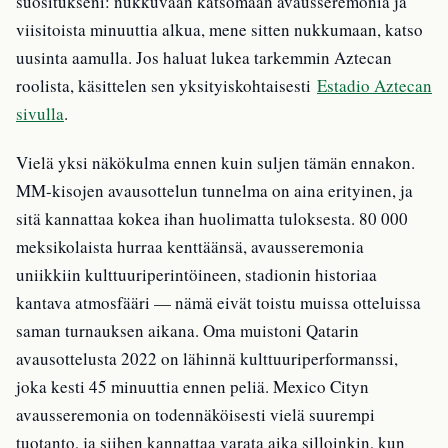
suositukseni: nukkuvaan katsomaan avausseremonia ja
viisitoista minuuttia alkua, mene sitten nukkumaan, katso
uusinta aamulla. Jos haluat lukea tarkemmin Aztecan
roolista, käsittelen sen yksityiskohtaisesti
Estadio Aztecan
sivulla
.
Vielä yksi näkökulma ennen kuin suljen tämän ennakon.
MM-kisojen avausottelun tunnelma on aina erityinen, ja
sitä kannattaa kokea ihan huolimatta tuloksesta. 80 000
meksikolaista hurraa kenttäänsä, avausseremonia
uniikkiin kulttuuriperintöineen, stadionin historiaa
kantava atmosfääri — nämä eivät toistu muissa otteluissa
saman turnauksen aikana. Oma muistoni Qatarin
avausottelusta 2022 on lähinnä kulttuuriperformanssi,
joka kesti 45 minuuttia ennen peliä. Mexico Cityn
avausseremonia on todennäköisesti vielä suurempi
tuotanto, ja siihen kannattaa varata aika silloinkin, kun