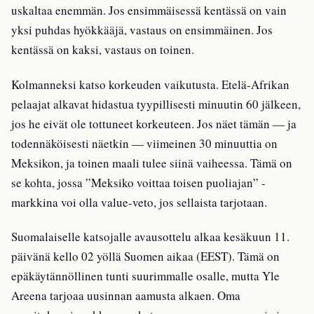
uskaltaa enemmän. Jos ensimmäisessä kentässä on vain
yksi puhdas hyökkääjä, vastaus on ensimmäinen. Jos
kentässä on kaksi, vastaus on toinen.
Kolmanneksi katso korkeuden vaikutusta. Etelä-Afrikan
pelaajat alkavat hidastua tyypillisesti minuutin 60 jälkeen,
jos he eivät ole tottuneet korkeuteen. Jos näet tämän — ja
todennäköisesti näetkin — viimeinen 30 minuuttia on
Meksikon, ja toinen maali tulee siinä vaiheessa. Tämä on
se kohta, jossa ”Meksiko voittaa toisen puoliajan” -
markkina voi olla value-veto, jos sellaista tarjotaan.
Suomalaiselle katsojalle avausottelu alkaa kesäkuun 11.
päivänä kello 02 yöllä Suomen aikaa (EEST). Tämä on
epäkäytännöllinen tunti suurimmalle osalle, mutta Yle
Areena tarjoaa uusinnan aamusta alkaen. Oma