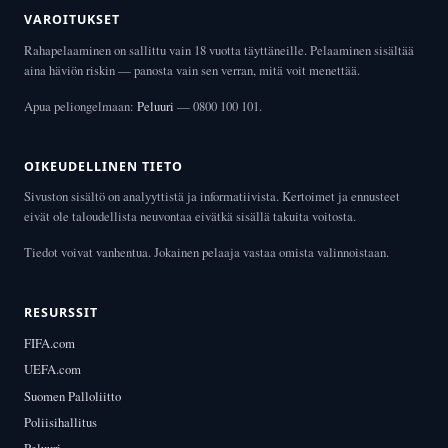
VAROITUKSET
Rahapelaaminen on sallittu vain 18 vuotta täyttäneille. Pelaaminen sisältää
aina häviön riskin — panosta vain sen verran, mitä voit menettää.
Apua peliongelmaan:
Peluuri
— 0800 100 101.
OIKEUDELLINEN TIETO
Sivuston sisältö on analyyttistä ja informatiivista. Kertoimet ja ennusteet
eivät ole taloudellista neuvontaa eivätkä sisällä takuita voitosta.
Tiedot voivat vanhentua. Jokainen pelaaja vastaa omista valinnoistaan.
RESURSSIT
FIFA.com
UEFA.com
Suomen Palloliitto
Poliisihallitus