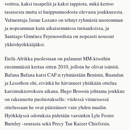
voittoa, kaksi tasapeliä ja kaksi tappiota, mikä kertoo
tasaisesta mutta ei huippumuodosta olevasta joukkueesta.
Valmentaja Jaime Lozano on tehnyt ryhmästä nuoremman
ja nopeamman kuin aikaisemmissa turnauksissa, ja
Santiago Giménez Feyenoordista on nopeasti noussut
ykköshyökkääjäksi.
Etelä-Afrikka puolestaan on palannut MM-kisoihin
ensimmäistä kertaa sitten 2010, jolloin he olivat isäntiä.
Bafana Bafana karsi CAF:n ryhmästään Beninin, Ruandan
ja Lesothon ohi, eivätkä he hävinneet yhtäkään ottelua
karsintakierroksen aikana. Hugo Broosin johtama joukkue
on rakennettu puolustukselle: viidessä viimeisessä
ottelussaan he ovat päästäneet vain yhden maalin.
Hyökkäyssä odotuksia pidetään varsinkin Lyle Foster
Burnley -seurasta sekä Percy Tau Kaizer Chiefsista.