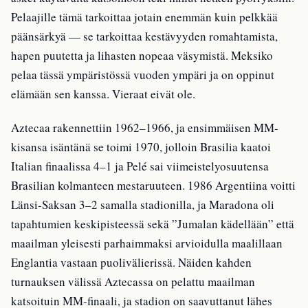
Pelaajille tämä tarkoittaa jotain enemmän kuin pelkkää
päänsärkyä — se tarkoittaa kestävyyden romahtamista,
hapen puutetta ja lihasten nopeaa väsymistä. Meksiko
pelaa tässä ympäristössä vuoden ympäri ja on oppinut
elämään sen kanssa. Vieraat eivät ole.
Aztecaa rakennettiin 1962–1966, ja ensimmäisen MM-
kisansa isäntänä se toimi 1970, jolloin Brasilia kaatoi
Italian finaalissa 4–1 ja Pelé sai viimeistelyosuutensa
Brasilian kolmanteen mestaruuteen. 1986 Argentiina voitti
Länsi-Saksan 3–2 samalla stadionilla, ja Maradona oli
tapahtumien keskipisteessä sekä ”Jumalan kädellään” että
maailman yleisesti parhaimmaksi arvioidulla maalillaan
Englantia vastaan puolivälierissä. Näiden kahden
turnauksen välissä Aztecassa on pelattu maailman
katsoituin MM-finaali, ja stadion on saavuttanut lähes