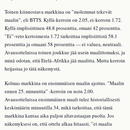
Toinen kiinnostava markkina on ”molemmat tekevät
maalin”, eli BTTS. Kyllä-kerroin on 2.05, ei-kerroin 1.72.
Kyllä-implisiittinen 48.8 prosenttia, omani 42 prosenttia.
”Ei”-veto kertoimesta 1.72 tarkoittaa implisiittistä 58.1
prosenttia ja omaani 58 prosenttia — ei valuea, neutraali.
Avausotteluissa toinen joukkue jää usein maalittomaksi, ja
minä odotan, että Etelä-Afrikka jää maalitta. Mutta kerroin
heijastaa jo tätä näkemystä.
Kolmas markkina on ensimmäisen maalin ajoitus. ”Maalin
ennen 25. minuuttia” -kerroin on noin 2.00.
Avausotteluissa ensimmäinen maali tulee historiallisesti
keskimäärin minuutilla 34, mikä tarkoittaa, että tämä
markkina kantaa aika paljon altavastaajan puolta. Jos
näkemyksesi on, että ottelu alkaa hitaasti, ”ei maalia