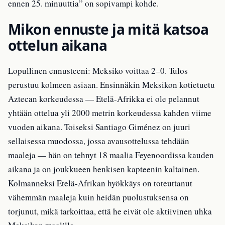
ennen 25. minuuttia” on sopivampi kohde.
Mikon ennuste ja mitä katsoa
ottelun aikana
Lopullinen ennusteeni: Meksiko voittaa 2–0. Tulos
perustuu kolmeen asiaan. Ensinnäkin Meksikon kotietuetu
Aztecan korkeudessa — Etelä-Afrikka ei ole pelannut
yhtään ottelua yli 2000 metrin korkeudessa kahden viime
vuoden aikana. Toiseksi Santiago Giménez on juuri
sellaisessa muodossa, jossa avausottelussa tehdään
maaleja — hän on tehnyt 18 maalia Feyenoordissa kauden
aikana ja on joukkueen henkisen kapteenin kaltainen.
Kolmanneksi Etelä-Afrikan hyökkäys on toteuttanut
vähemmän maaleja kuin heidän puolustuksensa on
torjunut, mikä tarkoittaa, että he eivät ole aktiivinen uhka