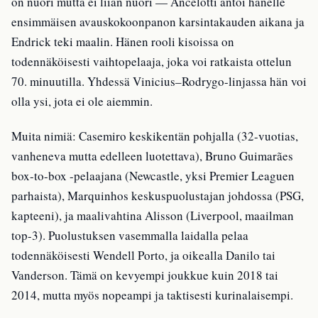
on nuori mutta ei liian nuori — Ancelotti antoi hänelle
ensimmäisen avauskokoonpanon karsintakauden aikana ja
Endrick teki maalin. Hänen rooli kisoissa on
todennäköisesti vaihtopelaaja, joka voi ratkaista ottelun
70. minuutilla. Yhdessä Vinicius–Rodrygo-linjassa hän voi
olla ysi, jota ei ole aiemmin.
Muita nimiä: Casemiro keskikentän pohjalla (32-vuotias,
vanheneva mutta edelleen luotettava), Bruno Guimarães
box-to-box -pelaajana (Newcastle, yksi Premier Leaguen
parhaista), Marquinhos keskuspuolustajan johdossa (PSG,
kapteeni), ja maalivahtina Alisson (Liverpool, maailman
top-3). Puolustuksen vasemmalla laidalla pelaa
todennäköisesti Wendell Porto, ja oikealla Danilo tai
Vanderson. Tämä on kevyempi joukkue kuin 2018 tai
2014, mutta myös nopeampi ja taktisesti kurinalaisempi.