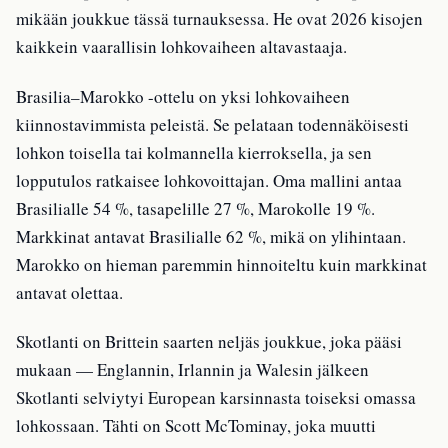
mikään joukkue tässä turnauksessa. He ovat 2026 kisojen
kaikkein vaarallisin lohkovaiheen altavastaaja.
Brasilia–Marokko -ottelu on yksi lohkovaiheen
kiinnostavimmista peleistä. Se pelataan todennäköisesti
lohkon toisella tai kolmannella kierroksella, ja sen
lopputulos ratkaisee lohkovoittajan. Oma mallini antaa
Brasilialle 54 %, tasapelille 27 %, Marokolle 19 %.
Markkinat antavat Brasilialle 62 %, mikä on ylihintaan.
Marokko on hieman paremmin hinnoiteltu kuin markkinat
antavat olettaa.
Skotlanti on Brittein saarten neljäs joukkue, joka pääsi
mukaan — Englannin, Irlannin ja Walesin jälkeen
Skotlanti selviytyi European karsinnasta toiseksi omassa
lohkossaan. Tähti on Scott McTominay, joka muutti