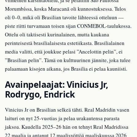
viimeinen karsintaottelu, ja se pelattiin São Paulossa
Morumbíssa, koska Maracanã oli kunnostuksessa. Tulos
oli 0–0, mikä oli Brasilian tavoite lähteessä otteluun —
piste riitti turvamaan toisen sijan CONMEBOL-taulukossa.
Ottelu oli taktisesti kurinalainen, mutta kaukana
perinteisestä brasilialaisesta estetiikasta. Brasilialainen
media valitti, että joukkue pelasi ”Ancelottin pelin”, ei
”Brasilian pelin”. Tämä on kulttuurinen jännite, joka tulee
palaamaan kisojen aikana, jos Brasilia ei pelaa kauniisti.
Avainpelaajat: Vinicius Jr,
Rodrygo, Endrick
Vinicius Jr on Brasilian selkeä tähti. Real Madridin vasen
laituri on nyt 25-vuotias ja pelaa urakautensa parasta
jaksoa. Kaudella 2025–26 hän on tehnyt Real Madridissa
22 maalia ja antanut 12 maalisyöttöä maaliskuussa 2026