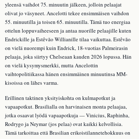
yleensä vaihdot 75. minuutin jälkeen, jolloin pelaajat
olivat jo väsyneet. Ancelotti tekee ensimmäisen vaihdon
55. minuutilla ja toisen 65. minuutilla. Tämä tuo energiaa
ottelun loppuvaiheeseen ja antaa nuorille pelaajille kuten
Endrickille ja Estêvão Willianille tilaa vaikuttaa. Estêvão
on vielä nuorempi kuin Endrick, 18-vuotias Palmeirasin
pelaaja, joka siirtyy Chelseaan kauden 2026 lopussa. Hän
on vielä kysymysmerkki, mutta Ancelottin
vaihtopolitiikassa hänen ensimmäinen minuutinsa MM-
kisoissa on lähes varma.
Erillinen taktinen yksityiskohta on kulmapotkut ja
vapaapotkut. Brasilialla on harvinaisen monta pelaajaa,
jotka osaavat lyödä vapaapotkuja — Vinicius, Raphinha,
Rodrygo ja Neymar (jos pelaa) ovat kaikki kelvollisia.
Tämä tarkoittaa että Brasilian erikoistilannetehokkuus on