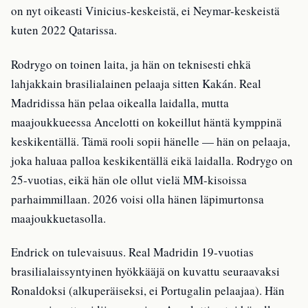
on nyt oikeasti Vinicius-keskeistä, ei Neymar-keskeistä
kuten 2022 Qatarissa.
Rodrygo on toinen laita, ja hän on teknisesti ehkä
lahjakkain brasilialainen pelaaja sitten Kakán. Real
Madridissa hän pelaa oikealla laidalla, mutta
maajoukkueessa Ancelotti on kokeillut häntä kymppinä
keskikentällä. Tämä rooli sopii hänelle — hän on pelaaja,
joka haluaa palloa keskikentällä eikä laidalla. Rodrygo on
25-vuotias, eikä hän ole ollut vielä MM-kisoissa
parhaimmillaan. 2026 voisi olla hänen läpimurtonsa
maajoukkuetasolla.
Endrick on tulevaisuus. Real Madridin 19-vuotias
brasilialaissyntyinen hyökkääjä on kuvattu seuraavaksi
Ronaldoksi (alkuperäiseksi, ei Portugalin pelaajaa). Hän