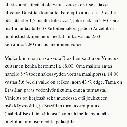
alhaisempi. Tämä ei ole value-veto ja on itse asiassa
alivalue Brasilian kannalta. Parempi kulma on ”Brasilia
päästää alle 1,5 maalia lohkossa”, joka maksaa 2.80. Oma
mallini antaa tälle 38 % todennäköisyyden (Ancelottin
puolustuslukujen perusteella), mikä vastaa 2.63 -
kerrointa. 2.80 on siis hienoinen value.
Mielenkiintoisin erikoisveto Brasilian kautta on Vinicius
kultainen kenkä kertoimella 18.00. Oma mallini antaa
hänelle 8 % todennäköisyyden voittaa maalipörssi. 18.00
vastaa 5,6 %, eli value on selkeä, noin 43 % edge. Tämä on
Brasilian paras vedonlyöntikulma ennen turnausta.
Vinicius on kärjessä sekä muodossa että joukkueen
hyökkäysrooliin, ja Brasilian turnauksen pituus
(mahdollisesti finaaliin asti) antaa hänelle enemmän
otteluita kuin useimmilla pelaajilla.