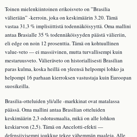
Toinen mielenkiintoinen erikoisveto on ”Brasilia
välierään” -kerroin, joka on keskimäärin 3.20. Tämä
vastaa 31,3 % implisiittistä todennäköisyyttä. Oma mallini
antaa Brasialle 35 % todennäköisyyden päästä välieriin,
eli edge on noin 12 prosenttia. Tämä on kohtuullinen
value-veto — ei massiivinen, mutta turvallisempi kuin
mestaruusveto. Välieräveto on historiallisesti Brasilian
paras kulma, koska heillä on yleensä helpompi lohko ja
helpompi 16 parhaan kierroksen vastustaja kuin Euroopan
suosikeilla.
Brasilia-otteluiden yli/alle -markkinat ovat matalassa
päässä. Oma mallini antaa Brasilian otteluiden
keskimäärin 2,3 odotusmaalia, mikä on alle lohkon
keskiarvon (2,5). Tämä on Ancelotti-efekti —
defensiivisempi joukkue tekee vähemmän maaleja. Alle