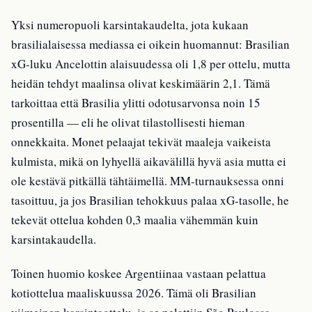
Yksi numeropuoli karsintakaudelta, jota kukaan
brasilialaisessa mediassa ei oikein huomannut: Brasilian
xG-luku Ancelottin alaisuudessa oli 1,8 per ottelu, mutta
heidän tehdyt maalinsa olivat keskimäärin 2,1. Tämä
tarkoittaa että Brasilia ylitti odotusarvonsa noin 15
prosentilla — eli he olivat tilastollisesti hieman
onnekkaita. Monet pelaajat tekivät maaleja vaikeista
kulmista, mikä on lyhyellä aikavälillä hyvä asia mutta ei
ole kestävä pitkällä tähtäimellä. MM-turnauksessa onni
tasoittuu, ja jos Brasilian tehokkuus palaa xG-tasolle, he
tekevät ottelua kohden 0,3 maalia vähemmän kuin
karsintakaudella.
Toinen huomio koskee Argentiinaa vastaan pelattua
kotiottelua maaliskuussa 2026. Tämä oli Brasilian