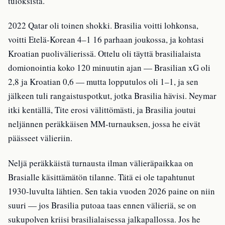
tuloksista.
2022 Qatar oli toinen shokki. Brasilia voitti lohkonsa,
voitti Etelä-Korean 4–1 16 parhaan joukossa, ja kohtasi
Kroatian puolivälierissä. Ottelu oli täyttä brasilialaista
domionointia koko 120 minuutin ajan — Brasilian xG oli
2,8 ja Kroatian 0,6 — mutta lopputulos oli 1–1, ja sen
jälkeen tuli rangaistuspotkut, jotka Brasilia hävisi. Neymar
itki kentällä, Tite erosi välittömästi, ja Brasilia joutui
neljännen peräkkäisen MM-turnauksen, jossa he eivät
päässeet välieriin.
Neljä peräkkäistä turnausta ilman välieräpaikkaa on
Brasialle käsittämätön tilanne. Tätä ei ole tapahtunut
1930-luvulta lähtien. Sen takia vuoden 2026 paine on niin
suuri — jos Brasilia putoaa taas ennen välieriä, se on
sukupolven kriisi brasilialaisessa jalkapallossa. Jos he