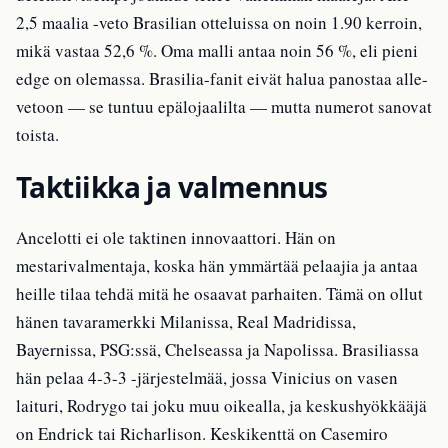
2,5 maalia -veto Brasilian otteluissa on noin 1.90 kerroin,
mikä vastaa 52,6 %. Oma malli antaa noin 56 %, eli pieni
edge on olemassa. Brasilia-fanit eivät halua panostaa alle-
vetoon — se tuntuu epälojaalilta — mutta numerot sanovat
toista.
Taktiikka ja valmennus
Ancelotti ei ole taktinen innovaattori. Hän on
mestarivalmentaja, koska hän ymmärtää pelaajia ja antaa
heille tilaa tehdä mitä he osaavat parhaiten. Tämä on ollut
hänen tavaramerkki Milanissa, Real Madridissa,
Bayernissa, PSG:ssä, Chelseassa ja Napolissa. Brasiliassa
hän pelaa 4-3-3 -järjestelmää, jossa Vinicius on vasen
laituri, Rodrygo tai joku muu oikealla, ja keskushyökkääjä
on Endrick tai Richarlison. Keskikenttä on Casemiro