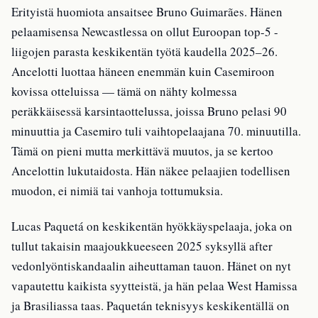
Erityistä huomiota ansaitsee Bruno Guimarães. Hänen
pelaamisensa Newcastlessa on ollut Euroopan top-5 -
liigojen parasta keskikentän työtä kaudella 2025–26.
Ancelotti luottaa häneen enemmän kuin Casemiroon
kovissa otteluissa — tämä on nähty kolmessa
peräkkäisessä karsintaottelussa, joissa Bruno pelasi 90
minuuttia ja Casemiro tuli vaihtopelaajana 70. minuutilla.
Tämä on pieni mutta merkittävä muutos, ja se kertoo
Ancelottin lukutaidosta. Hän näkee pelaajien todellisen
muodon, ei nimiä tai vanhoja tottumuksia.
Lucas Paquetá on keskikentän hyökkäyspelaaja, joka on
tullut takaisin maajoukkueeseen 2025 syksyllä after
vedonlyöntiskandaalin aiheuttaman tauon. Hänet on nyt
vapautettu kaikista syytteistä, ja hän pelaa West Hamissa
ja Brasiliassa taas. Paquetán teknisyys keskikentällä on