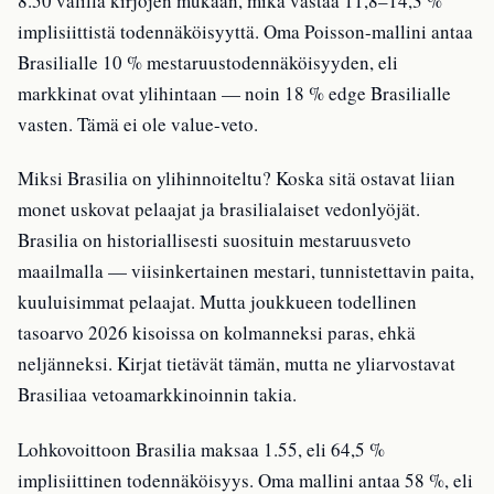
8.50 välillä kirjojen mukaan, mikä vastaa 11,8–14,3 %
implisiittistä todennäköisyyttä. Oma Poisson-mallini antaa
Brasilialle 10 % mestaruustodennäköisyyden, eli
markkinat ovat ylihintaan — noin 18 % edge Brasilialle
vasten. Tämä ei ole value-veto.
Miksi Brasilia on ylihinnoiteltu? Koska sitä ostavat liian
monet uskovat pelaajat ja brasilialaiset vedonlyöjät.
Brasilia on historiallisesti suosituin mestaruusveto
maailmalla — viisinkertainen mestari, tunnistettavin paita,
kuuluisimmat pelaajat. Mutta joukkueen todellinen
tasoarvo 2026 kisoissa on kolmanneksi paras, ehkä
neljänneksi. Kirjat tietävät tämän, mutta ne yliarvostavat
Brasiliaa vetoamarkkinoinnin takia.
Lohkovoittoon Brasilia maksaa 1.55, eli 64,5 %
implisiittinen todennäköisyys. Oma mallini antaa 58 %, eli