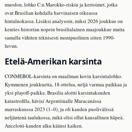
muodon, lohko C:n Marokko-riskin ja kertoimet, jotka
ovat Brasilian kohdalla harvinaisen oikeassa
hintaluokassa. Lisäksi analysoin, miksi 2026 joukkue on
kenties historian nopein brasilialainen maajoukkue mutta
samalla vähiten teknisesti monipuolinen sitten 1990-
luvun.
Etelä-Amerikan karsinta
CONMEBOL-karsinta on maailman kovin karsintalohko.
Kymmenen joukkuetta, 18 ottelua, neljä varmaa paikkaa ja
yksi playoff-paikka. Brasilia aloitti karsintakauden
katastrofilla, hävisi Argentiinalle Maracanássa
marraskuussa 2023 (1–0), ja oli kauden puolivälissä
neljäntenä taulukossa, mikä olisi ollut kansallinen häpeä.
Ancelotti-kauden alku käänsi kaiken.