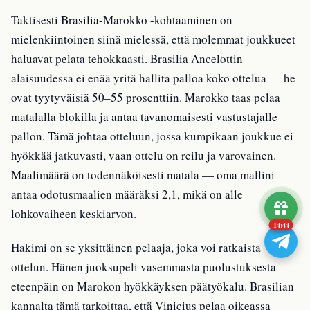
Taktisesti Brasilia-Marokko -kohtaaminen on
mielenkiintoinen siinä mielessä, että molemmat joukkueet
haluavat pelata tehokkaasti. Brasilia Ancelottin
alaisuudessa ei enää yritä hallita palloa koko ottelua — he
ovat tyytyväisiä 50–55 prosenttiin. Marokko taas pelaa
matalalla blokilla ja antaa tavanomaisesti vastustajalle
pallon. Tämä johtaa otteluun, jossa kumpikaan joukkue ei
hyökkää jatkuvasti, vaan ottelu on reilu ja varovainen.
Maalimäärä on todennäköisesti matala — oma mallini
antaa odotusmaalien määräksi 2,1, mikä on alle
lohkovaiheen keskiarvon.
14:43
Hakimi on se yksittäinen pelaaja, joka voi ratkaista
ottelun. Hänen juoksupeli vasemmasta puolustuksesta
eteenpäin on Marokon hyökkäyksen päätyökalu. Brasilian
kannalta tämä tarkoittaa, että Vinicius pelaa oikeassa