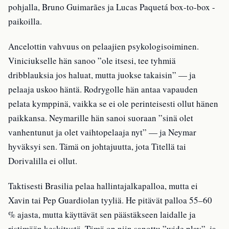
pohjalla, Bruno Guimarães ja Lucas Paquetá box-to-box -
paikoilla.
Ancelottin vahvuus on pelaajien psykologisoiminen.
Viniciukselle hän sanoo ”ole itsesi, tee tyhmiä
dribblauksia jos haluat, mutta juokse takaisin” — ja
pelaaja uskoo häntä. Rodrygolle hän antaa vapauden
pelata kymppinä, vaikka se ei ole perinteisesti ollut hänen
paikkansa. Neymarille hän sanoi suoraan ”sinä olet
vanhentunut ja olet vaihtopelaaja nyt” — ja Neymar
hyväksyi sen. Tämä on johtajuutta, jota Titellä tai
Dorivalilla ei ollut.
Taktisesti Brasilia pelaa hallintajalkapalloa, mutta ei
Xavin tai Pep Guardiolan tyyliä. He pitävät palloa 55–60
% ajasta, mutta käyttävät sen päästäkseen laidalle ja
ristimään keskitystä. Tämä on niin sanottu ”wide play”, ja