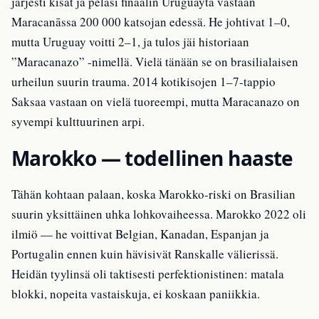
järjesti kisat ja pelasi finaalin Uruguayta vastaan
Maracanāssa 200 000 katsojan edessä. He johtivat 1–0,
mutta Uruguay voitti 2–1, ja tulos jäi historiaan
”Maracanazo” -nimellä. Vielä tänään se on brasilialaisen
urheilun suurin trauma. 2014 kotikisojen 1–7-tappio
Saksaa vastaan on vielä tuoreempi, mutta Maracanazo on
syvempi kulttuurinen arpi.
Marokko — todellinen haaste
Tähän kohtaan palaan, koska Marokko-riski on Brasilian
suurin yksittäinen uhka lohkovaiheessa. Marokko 2022 oli
ilmiö — he voittivat Belgian, Kanadan, Espanjan ja
Portugalin ennen kuin hävisivät Ranskalle välierissä.
Heidän tyylinsä oli taktisesti perfektionistinen: matala
blokki, nopeita vastaiskuja, ei koskaan paniikkia.