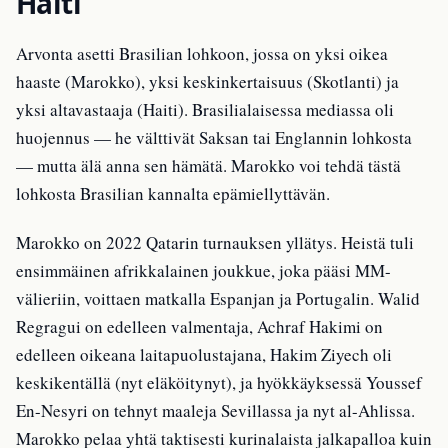
Haiti
Arvonta asetti Brasilian lohkoon, jossa on yksi oikea
haaste (Marokko), yksi keskinkertaisuus (Skotlanti) ja
yksi altavastaaja (Haiti). Brasilialaisessa mediassa oli
huojennus — he välttivät Saksan tai Englannin lohkosta
— mutta älä anna sen hämätä. Marokko voi tehdä tästä
lohkosta Brasilian kannalta epämiellyttävän.
Marokko on 2022 Qatarin turnauksen yllätys. Heistä tuli
ensimmäinen afrikkalainen joukkue, joka pääsi MM-
välieriin, voittaen matkalla Espanjan ja Portugalin. Walid
Regragui on edelleen valmentaja, Achraf Hakimi on
edelleen oikeana laitapuolustajana, Hakim Ziyech oli
keskikentällä (nyt eläköitynyt), ja hyökkäyksessä Youssef
En-Nesyri on tehnyt maaleja Sevillassa ja nyt al-Ahlissa.
Marokko pelaa yhtä taktisesti kurinalaista jalkapalloa kuin