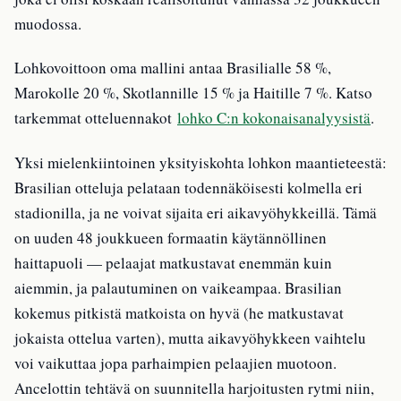
muodossa.
Lohkovoittoon oma mallini antaa Brasilialle 58 %,
Marokolle 20 %, Skotlannille 15 % ja Haitille 7 %. Katso
tarkemmat otteluennakot
lohko C:n kokonaisanalyysistä
.
Yksi mielenkiintoinen yksityiskohta lohkon maantieteestä:
Brasilian otteluja pelataan todennäköisesti kolmella eri
stadionilla, ja ne voivat sijaita eri aikavyöhykkeillä. Tämä
on uuden 48 joukkueen formaatin käytännöllinen
haittapuoli — pelaajat matkustavat enemmän kuin
aiemmin, ja palautuminen on vaikeampaa. Brasilian
kokemus pitkistä matkoista on hyvä (he matkustavat
jokaista ottelua varten), mutta aikavyöhykkeen vaihtelu
voi vaikuttaa jopa parhaimpien pelaajien muotoon.
Ancelottin tehtävä on suunnitella harjoitusten rytmi niin,