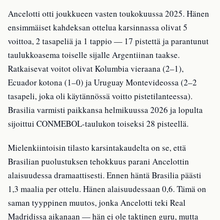
Ancelotti otti joukkueen vasten toukokuussa 2025. Hänen
ensimmäiset kahdeksan ottelua karsinnassa olivat 5
voittoa, 2 tasapeliä ja 1 tappio — 17 pistettä ja parantunut
taulukkoasema toiselle sijalle Argentiinan taakse.
Ratkaisevat voitot olivat Kolumbia vieraana (2–1),
Ecuador kotona (1–0) ja Uruguay Montevideossa (2–2
tasapeli, joka oli käytännössä voitto pistetilanteessa).
Brasilia varmisti paikkansa helmikuussa 2026 ja lopulta
sijoittui CONMEBOL-taulukon toiseksi 28 pisteellä.
Mielenkiintoisin tilasto karsintakaudelta on se, että
Brasilian puolustuksen tehokkuus parani Ancelottin
alaisuudessa dramaattisesti. Ennen häntä Brasilia päästi
1,3 maalia per ottelu. Hänen alaisuudessaan 0,6. Tämä on
saman tyyppinen muutos, jonka Ancelotti teki Real
Madridissa aikanaan — hän ei ole taktinen guru, mutta