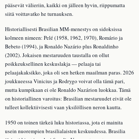
pääsevät välieriin, kaikki on jälleen hyvin, riippumatta
siitä voittavatko he turnauksen.
Historiallisesti Brasilian MM-menestys on sidoksissa
kolmeen nimeen: Pelé (1958, 1962, 1970), Romário ja
Bebeto (1994), ja Ronaldo Nazário plus Ronaldinho
(2002). Jokaisen mestaruuden taustalla on ollut
poikkeuksellinen keskuslakja — pelaaja tai
pelaajakaksikko, joka oli sen hetken maailman paras. 2026
joukkueessa Vinicius ja Rodrygo voivat olla tämä pari,
mutta kumpikaan ei ole Ronaldo Nazárion luokkaa. Tämä
on historiallinen varoitus: Brasilian mestaruudet eivät ole
tulleet kollektiivisesti vaan yksilöllisen neron kautta.
1950 on toinen tärkeä luku historiassa, jota ei mainita
usein nuorempien brasilialaisten keskuudessa. Brasilia