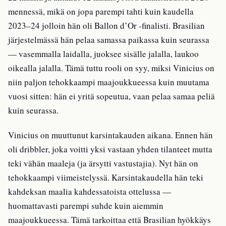
mennessä, mikä on jopa parempi tahti kuin kaudella
2023–24 jolloin hän oli Ballon d’Or -finalisti. Brasilian
järjestelmässä hän pelaa samassa paikassa kuin seurassa
— vasemmalla laidalla, juoksee sisälle jalalla, laukoo
oikealla jalalla. Tämä tuttu rooli on syy, miksi Vinicius on
niin paljon tehokkaampi maajoukkueessa kuin muutama
vuosi sitten: hän ei yritä sopeutua, vaan pelaa samaa peliä
kuin seurassa.
Vinicius on muuttunut karsintakauden aikana. Ennen hän
oli dribbler, joka voitti yksi vastaan yhden tilanteet mutta
teki vähän maaleja (ja ärsytti vastustajia). Nyt hän on
tehokkaampi viimeistelyssä. Karsintakaudella hän teki
kahdeksan maalia kahdessatoista ottelussa —
huomattavasti parempi suhde kuin aiemmin
maajoukkueessa. Tämä tarkoittaa että Brasilian hyökkäys