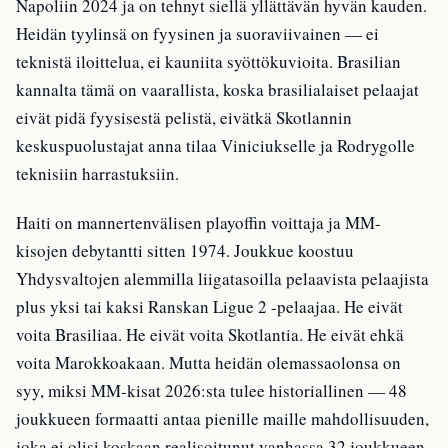
Napoliin 2024 ja on tehnyt siellä yllättävän hyvän kauden.
Heidän tyylinsä on fyysinen ja suoraviivainen — ei
teknistä iloittelua, ei kauniita syöttökuvioita. Brasilian
kannalta tämä on vaarallista, koska brasilialaiset pelaajat
eivät pidä fyysisestä pelistä, eivätkä Skotlannin
keskuspuolustajat anna tilaa Viniciukselle ja Rodrygolle
teknisiin harrastuksiin.
Haiti on mannertenvälisen playoffin voittaja ja MM-
kisojen debytantti sitten 1974. Joukkue koostuu
Yhdysvaltojen alemmilla liigatasoilla pelaavista pelaajista
plus yksi tai kaksi Ranskan Ligue 2 -pelaajaa. He eivät
voita Brasiliaa. He eivät voita Skotlantia. He eivät ehkä
voita Marokkoakaan. Mutta heidän olemassaolonsa on
syy, miksi MM-kisat 2026:sta tulee historiallinen — 48
joukkueen formaatti antaa pienille maille mahdollisuuden,
joka ei olisi koskaan realisoitunut vanhassa 32 joukkueen