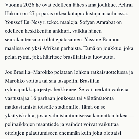
Vuonna 2026 he ovat edelleen lähes sama joukkue. Achraf
Hakimi on 27 ja paras oikea laitapuolustaja maailmassa.
Youssef En-Nesyri tekee maaleja. Sofyan Amrabat on
edelleen keskikentän ankkuri, vaikka hänen
seurakautensa on ollut epätasainen. Yassine Bounou
maalissa on yksi Afrikan parhaista. Tämä on joukkue, joka
pelaa rytmi, joka häiritsee brasilialaista luovuutta.
Jos Brasilia–Marokko pelataan lohkon ratkaisuottelussa ja
Marokko voittaa tai saa tasapelin, Brasilian
ryhmäpaikkajärjestys heikkenee. Se voi merkitä vaikeaa
vastustajaa 16 parhaan joukossa tai välttämätöntä
matkustamista toiselle stadionille. Tämä on se
yksityiskohta, josta valmistautumisessa kannattaa lukea —
pelipaikkojen maantiede ja vaihdot voivat vaikuttaa
ottelujen palautumiseen enemmän kuin joku olettaisi.