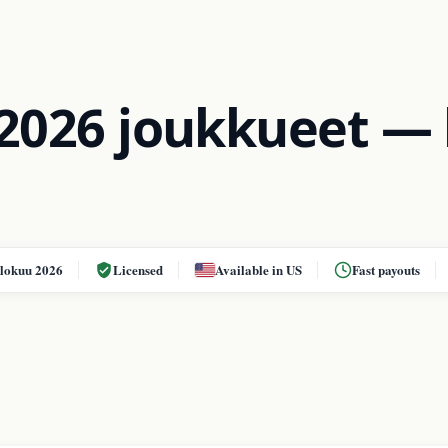
2026 joukkueet — 
elokuu 2026
Licensed
Available in US
Fast payouts