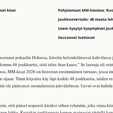
mat kisat
Pohjoismaat MM-kisoissa: Ruot
Joukkuevertailu: 48 maata loh
Usein kysytyt kysymykset jou
Seuraavat luettavat
ostanut pokaalin Dohassa, kävelin helsinkiläisessä kahvilassa 
mma 48 joukkuetta, siitä tulee ihan kaaos.” Se lausuja oli ositt
noa. MM-kisat 2026 on historian ensimmäinen turnaus, jossa m
n sijaan. Tämä kirjoitus käy läpi kaikki 48 joukkuetta, niiden re
ättä ole päätyneet suomalaiseen päivälehteen. Luvut ovat huhtik
iin, että pääset nopeasti käsiksi siihen ryhmään, joka sinua kii
mainen lohko. Kustakin joukkueesta kerron avainasiat yhdellä ka