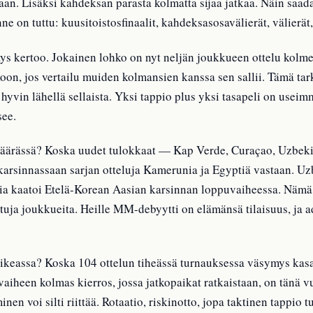
aan. Lisäksi kahdeksan parasta kolmatta sijaa jatkaa. Näin saad
e on tuttu: kuusitoistosfinaalit, kahdeksasosavälierät, välierät, 
s kertoo. Jokainen lohko on nyt neljän joukkueen ottelu kolme
koon, jos vertailu muiden kolmansien kanssa sen sallii. Tämä tark
vin lähellä sellaista. Yksi tappio plus yksi tasapeli on useimm
see.
 väärässä? Koska uudet tulokkaat — Kap Verde, Curaçao, Uzbekis
i karsinnassaan sarjan otteluja Kamerunia ja Egyptiä vastaan. 
ia kaatoi Etelä-Korean Aasian karsinnan loppuvaiheessa. Nämä
ttuja joukkueita. Heille MM-debyytti on elämänsä tilaisuus, ja ad
n oikeassa? Koska 104 ottelun tiheässä turnauksessa väsymys ka
vaiheen kolmas kierros, jossa jatkopaikat ratkaistaan, on tänä 
n voi silti riittää. Rotaatio, riskinotto, jopa taktinen tappio 