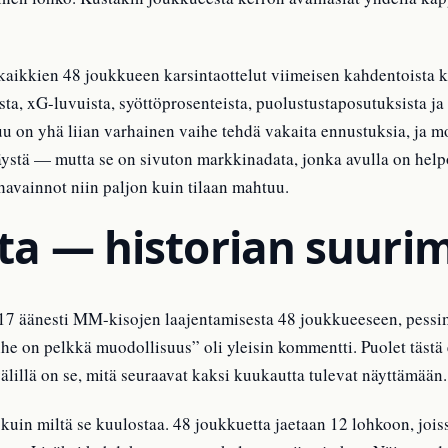
 kaikkien 48 joukkueen karsintaottelut viimeisen kahdentoista 
ta, xG-luvuista, syöttöprosenteista, puolustustaposutuksista j
on yhä liian varhainen vaihe tehdä vakaita ennustuksia, ja mo
ystä — mutta se on sivuton markkinadata, jonka avulla on help
havainnot niin paljon kuin tilaan mahtuu.
ta — historian suuri
 äänesti MM-kisojen laajentamisesta 48 joukkueeseen, pessimi
e on pelkkä muodollisuus” oli yleisin kommentti. Puolet tästä 
älillä on se, mitä seuraavat kaksi kuukautta tulevat näyttämään.
kuin miltä se kuulostaa. 48 joukkuetta jaetaan 12 lohkoon, jois