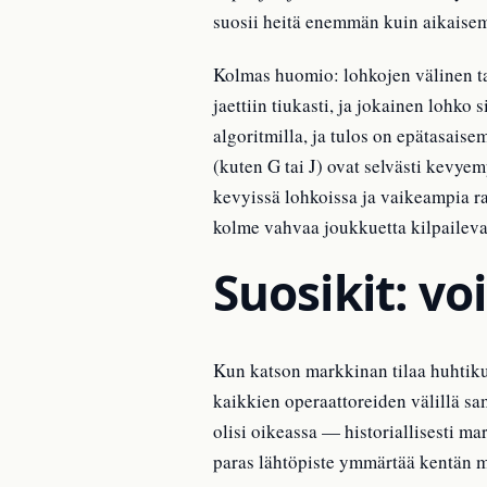
suosii heitä enemmän kuin aikaise
Kolmas huomio: lohkojen välinen ta
jaettiin tiukasti, ja jokainen lohk
algoritmilla, ja tulos on epätasais
(kuten G tai J) ovat selvästi kevye
kevyissä lohkoissa ja vaikeampia r
kolme vahvaa joukkuetta kilpailevat
Suosikit: vo
Kun katson markkinan tilaa huhtiku
kaikkien operaattoreiden välillä sa
olisi oikeassa — historiallisesti 
paras lähtöpiste ymmärtää kentän 