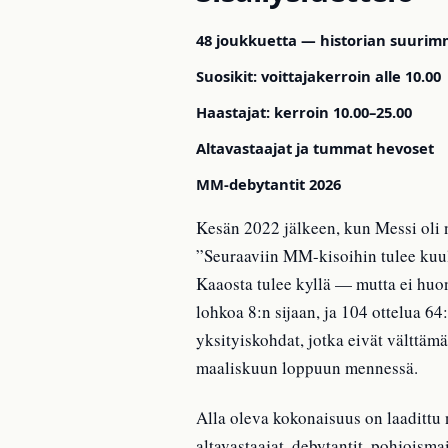
48 joukkuetta — historian suurim
Suosikit: voittajakerroin alle 10.00
Haastajat: kerroin 10.00–25.00
Altavastaajat ja tummat hevoset
MM-debytantit 2026
Kesän 2022 jälkeen, kun Messi oli n
”Seuraaviin MM-kisoihin tulee kuule
Kaaosta tulee kyllä — mutta ei huo
lohkoa 8:n sijaan, ja 104 ottelua 64:
yksityiskohdat, jotka eivät välttäm
maaliskuun loppuun mennessä.
Alla oleva kokonaisuus on laadittu n
altavastaajat, debytantit, pohjois