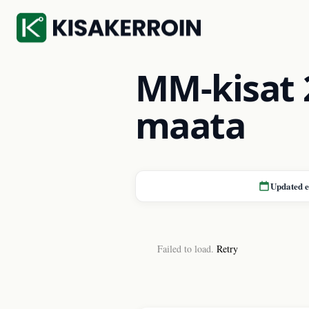
MM-kisat 
maata
Updated 
Failed to load.
Retry