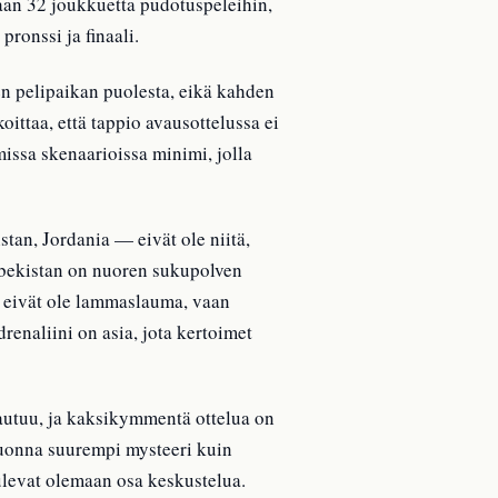
aan 32 joukkuetta pudotuspeleihin,
pronssi ja finaali.
n pelipaikan puolesta, eikä kahden
oittaa, että tappio avausottelussa ei
issa skenaarioissa minimi, jolla
tan, Jordania — eivät ole niitä,
Uzbekistan on nuoren sukupolven
 eivät ole lammaslauma, vaan
renaliini on asia, jota kertoimet
sautuu, ja kaksikymmentä ottelua on
vuonna suurempi mysteeri kuin
tulevat olemaan osa keskustelua.