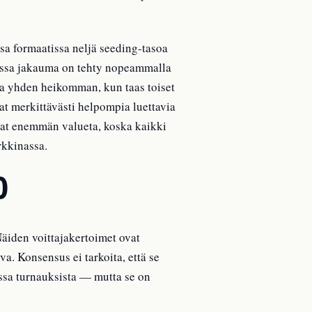
sa formaatissa neljä seeding-tasoa
atissa jakauma on tehty nopeammalla
 ja yhden heikomman, kun taas toiset
at merkittävästi helpompia luettavia
vat enemmän valueta, koska kaikki
rkkinassa.
0
äiden voittajakertoimet ovat
a. Konsensus ei tarkoita, että se
ssa turnauksista — mutta se on