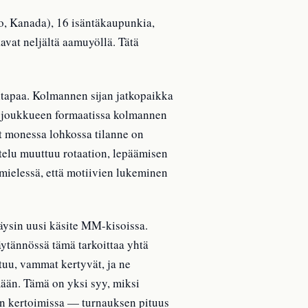
o, Kanada), 16 isäntäkaupunkia,
avat neljältä aamuyöllä. Tätä
itapaa. Kolmannen sijan jatkopaikka
32 joukkueen formaatissa kolmannen
Nyt monessa lohkossa tilanne on
ttelu muuttuu rotaation, lepäämisen
mielessä, että motiivien lukeminen
täysin uusi käsite MM-kisoissa.
äytännössä tämä tarkoittaa yhtä
tuu, vammat kertyvät, ja ne
mään. Tämä on yksi syy, miksi
uun kertoimissa — turnauksen pituus