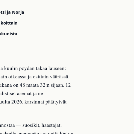
si ja Norja
koittain
kkueista
ja kuulin pöydän takaa lauseen:
ain oikeassa ja osittain väärässä.
ukana on 48 maata 32:n sijaan, 12
alistiset asemat ja ne
uulta 2026, karsinnat päättyivät
nnostaa — suosikit, haastajat,
ppaleella, enemmän syvyyttä löytyy