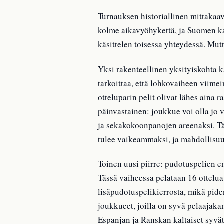
Turnauksen historiallinen mittaka
kolme aikavyöhykettä, ja Suomen kats
käsittelen toisessa yhteydessä. Mutt
Yksi rakenteellinen yksityiskohta 
tarkoittaa, että lohkovaiheen viime
otteluparin pelit olivat lähes aina 
päinvastainen: joukkue voi olla jo 
ja sekakokoonpanojen areenaksi. Tä
tulee vaikeammaksi, ja mahdollisuu
Toinen uusi piirre: pudotuspelien e
Tässä vaiheessa pelataan 16 ottelua
lisäpudotuspelikierrosta, mikä pid
joukkueet, joilla on syvä pelaajaka
Espanjan ja Ranskan kaltaiset syvä