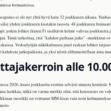
mmissa formaateissa.
sapaino ei ole nyt yhtä hyvä kuin 32 joukkueen aikana. Vanhas
o sisälsi yhden joukkueen kustakin tasosta. 48 joukkueen forma
empi: jotkin lohkot (kuten F) sisältävät kolme vahvaa joukkuetta
mpiä. Tämä tarkoittaa, että ”kahden parhaan jatko” -markkinat ov
askaissa. Vedonlyöjän näkökulmasta juuri raskaat lohkot tarjoa
 kahdesta jatkopaikasta, ja yksi niistä alihinnoitellaan aina ma
ittajakerroin alle 10.0
ussa 2026, kuusi joukkuetta erottuu selvästi muusta kentästä. N
maa luokkaa, mikä on varma merkki siitä, että konsensus on vahv
markkinan suosikki on voittanut MM-kisat vain noin kolmannekse
muoto.