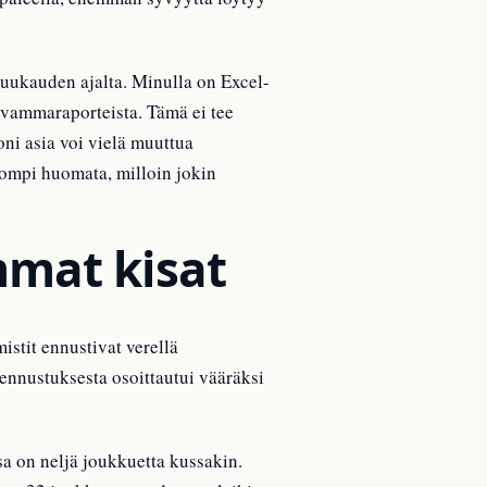
kuukauden ajalta. Minulla on Excel-
a vammaraporteista. Tämä ei tee
ni asia voi vielä muuttua
ompi huomata, milloin jokin
mmat kisat
stit ennustivat verellä
ennustuksesta osoittautui vääräksi
sa on neljä joukkuetta kussakin.