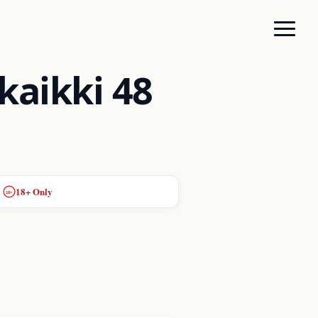
kaikki 48
18+ Only
18+