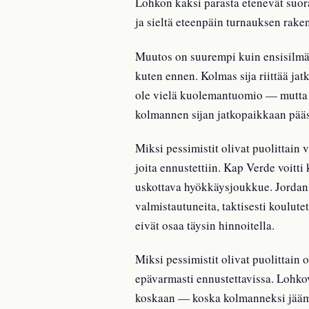
Lohkon kaksi parasta etenevät suor
ja sieltä eteenpäin turnauksen rakenn
Muutos on suurempi kuin ensisilmäy
kuten ennen. Kolmas sija riittää jat
ole vielä kuolemantuomio — mutta hy
kolmannen sijan jatkopaikkaan pää
Miksi pessimistit olivat puolittain
joita ennustettiin. Kap Verde voitt
uskottava hyökkäysjoukkue. Jordan
valmistautuneita, taktisesti koulute
eivät osaa täysin hinnoitella.
Miksi pessimistit olivat puolittai
epävarmasti ennustettavissa. Lohko
koskaan — koska kolmanneksi jäämine