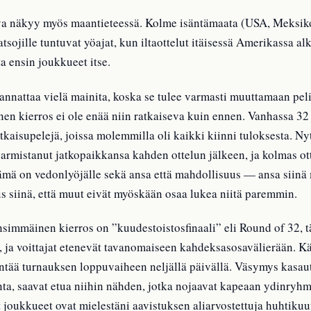
ava näkyy myös maantieteessä. Kolme isäntämaata (USA, Meksik
ojille tuntuvat yöajat, kun iltaottelut itäisessä Amerikassa alk
a ensin joukkueet itse.
kannattaa vielä mainita, koska se tulee varmasti muuttamaan pel
inen kierros ei ole enää niin ratkaiseva kuin ennen. Vanhassa 
ratkaisupelejä, joissa molemmilla oli kaikki kiinni tuloksesta. 
varmistanut jatkopaikkansa kahden ottelun jälkeen, ja kolmas o
mä on vedonlyöjälle sekä ansa että mahdollisuus — ansa siinä 
s siinä, että muut eivät myöskään osaa lukea niitä paremmin.
nsimmäinen kierros on ”kuudestoistosfinaali” eli Round of 32, 
, ja voittajat etenevät tavanomaiseen kahdeksasosavälierään. K
entää turnauksen loppuvaiheen neljällä päivällä. Väsymys kasau
nta, saavat etua niihin nähden, jotka nojaavat kapeaan ydinryh
t joukkueet ovat mielestäni aavistuksen aliarvostettuja huhtik