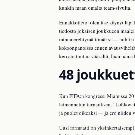
kunkin maan omalta team-sivulta.
Ennakkotieto: olen itse käynyt läpi
tiedosto jokaisen joukkueen maaleis
minua erehtymättömäksi — huhtikuu 
kokoonpanoissa ennen avausviheltä
kerroin tuntuu väärältä. Jaan nämä 
48 joukkuet
Kun FIFA:n kongressi Miamissa 2017
laimennetun turnauksen. ”Lohkovaih
ja puolet oikeaksi — ja ero niiden v
Uusi formaatti on yksinkertaisempi 