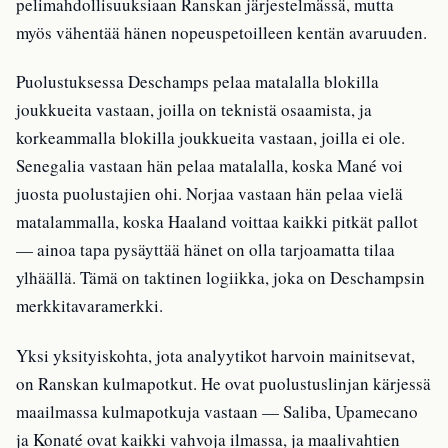
pelimahdollisuuksiaan Ranskan järjestelmässä, mutta
myös vähentää hänen nopeuspetoilleen kentän avaruuden.
Puolustuksessa Deschamps pelaa matalalla blokilla
joukkueita vastaan, joilla on teknistä osaamista, ja
korkeammalla blokilla joukkueita vastaan, joilla ei ole.
Senegalia vastaan hän pelaa matalalla, koska Mané voi
juosta puolustajien ohi. Norjaa vastaan hän pelaa vielä
matalammalla, koska Haaland voittaa kaikki pitkät pallot
— ainoa tapa pysäyttää hänet on olla tarjoamatta tilaa
ylhäällä. Tämä on taktinen logiikka, joka on Deschampsin
merkkitavaramerkki.
Yksi yksityiskohta, jota analyytikot harvoin mainitsevat,
on Ranskan kulmapotkut. He ovat puolustuslinjan kärjessä
maailmassa kulmapotkuja vastaan — Saliba, Upamecano
ja Konaté ovat kaikki vahvoja ilmassa, ja maalivahtien