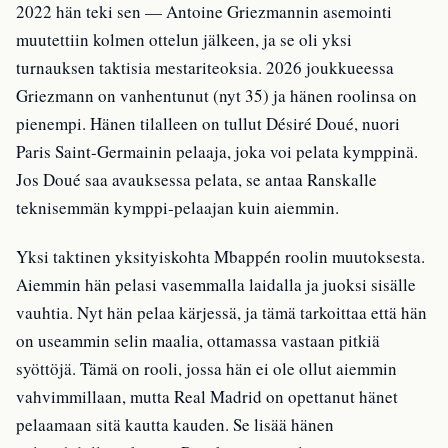
2022 hän teki sen — Antoine Griezmannin asemointi
muutettiin kolmen ottelun jälkeen, ja se oli yksi
turnauksen taktisia mestariteoksia. 2026 joukkueessa
Griezmann on vanhentunut (nyt 35) ja hänen roolinsa on
pienempi. Hänen tilalleen on tullut Désiré Doué, nuori
Paris Saint-Germainin pelaaja, joka voi pelata kymppinä.
Jos Doué saa avauksessa pelata, se antaa Ranskalle
teknisemmän kymppi-pelaajan kuin aiemmin.
Yksi taktinen yksityiskohta Mbappén roolin muutoksesta.
Aiemmin hän pelasi vasemmalla laidalla ja juoksi sisälle
vauhtia. Nyt hän pelaa kärjessä, ja tämä tarkoittaa että hän
on useammin selin maalia, ottamassa vastaan pitkiä
syöttöjä. Tämä on rooli, jossa hän ei ole ollut aiemmin
vahvimmillaan, mutta Real Madrid on opettanut hänet
pelaamaan sitä kautta kauden. Se lisää hänen