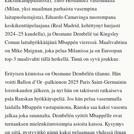
kaksinkamppailuissa), Theo Hernández vasemmalla
(Milan, yksi maailman parhaista vasempina
laitapuolustajista), Eduardo Camavinga nuorempana
keskikenttäpelaajana (Real Madrid, kehittynyt hurjasti
2024–25 kaudella), ja Ousmane Dembélé tai Kingsley
Coman laitahyökkääjänä Mbappén vieressä. Maalivahtina
on Mike Maignan, joka pelaa Milanissa ja on Euroopan
top-3 maalivahti tällä hetkellä. Tämä on syvä joukkue.
Erityisen kiintoisa on Ousmane Dembélén tilanne. Hän
voitti Ballon d’Or -palkinnon 2025 Paris Saint-Germainin
loistokauden jälkeen, ja nyt hän on taktisesti ratkaiseva
pala Ranskan hyökkäyspeliä. Jos hän pelaa vasemmalla
laidalla Mbappén vastapainona, Ranska saa kaksi vasenta
jalkaa joka suunnalta. Dembélén syötöt Mbappélle ovat
turnauksen mielenkiintoisimpia asioita katsoa. Kysymys
on siitä, pystyvätkö nämä kaksi pelaamaan yhdessä ilman