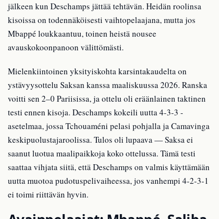
jälkeen kun Deschamps jättää tehtävän. Heidän roolinsa
kisoissa on todennäköisesti vaihtopelaajana, mutta jos
Mbappé loukkaantuu, toinen heistä nousee
avauskokoonpanoon välittömästi.
Mielenkiintoinen yksityiskohta karsintakaudelta on
ystävyysottelu Saksan kanssa maaliskuussa 2026. Ranska
voitti sen 2–0 Pariisissa, ja ottelu oli eräänlainen taktinen
testi ennen kisoja. Deschamps kokeili uutta 4-3-3 -
asetelmaa, jossa Tchouaméni pelasi pohjalla ja Camavinga
keskipuolustajaroolissa. Tulos oli lupaava — Saksa ei
saanut luotua maalipaikkoja koko ottelussa. Tämä testi
saattaa vihjata siitä, että Deschamps on valmis käyttämään
uutta muotoa pudotuspelivaiheessa, jos vanhempi 4-2-3-1
ei toimi riittävän hyvin.