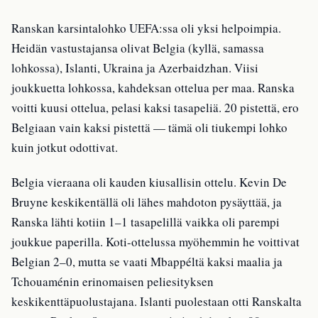
Ranskan karsintalohko UEFA:ssa oli yksi helpoimpia.
Heidän vastustajansa olivat Belgia (kyllä, samassa
lohkossa), Islanti, Ukraina ja Azerbaidzhan. Viisi
joukkuetta lohkossa, kahdeksan ottelua per maa. Ranska
voitti kuusi ottelua, pelasi kaksi tasapeliä. 20 pistettä, ero
Belgiaan vain kaksi pistettä — tämä oli tiukempi lohko
kuin jotkut odottivat.
Belgia vieraana oli kauden kiusallisin ottelu. Kevin De
Bruyne keskikentällä oli lähes mahdoton pysäyttää, ja
Ranska lähti kotiin 1–1 tasapelillä vaikka oli parempi
joukkue paperilla. Koti-ottelussa myöhemmin he voittivat
Belgian 2–0, mutta se vaati Mbappéltä kaksi maalia ja
Tchouaménin erinomaisen peliesityksen
keskikenttäpuolustajana. Islanti puolestaan otti Ranskalta