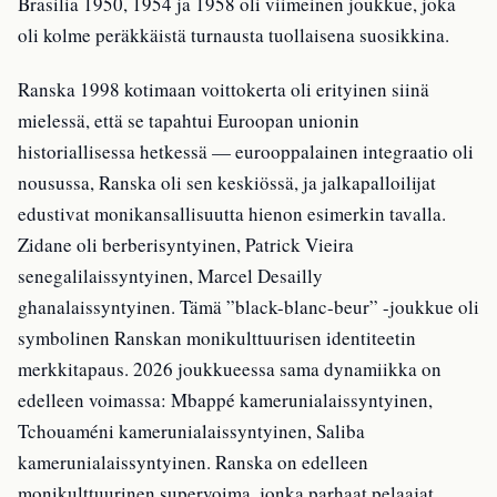
Brasilia 1950, 1954 ja 1958 oli viimeinen joukkue, joka
oli kolme peräkkäistä turnausta tuollaisena suosikkina.
Ranska 1998 kotimaan voittokerta oli erityinen siinä
mielessä, että se tapahtui Euroopan unionin
historiallisessa hetkessä — eurooppalainen integraatio oli
nousussa, Ranska oli sen keskiössä, ja jalkapalloilijat
edustivat monikansallisuutta hienon esimerkin tavalla.
Zidane oli berberisyntyinen, Patrick Vieira
senegalilaissyntyinen, Marcel Desailly
ghanalaissyntyinen. Tämä ”black-blanc-beur” -joukkue oli
symbolinen Ranskan monikulttuurisen identiteetin
merkkitapaus. 2026 joukkueessa sama dynamiikka on
edelleen voimassa: Mbappé kamerunialaissyntyinen,
Tchouaméni kamerunialaissyntyinen, Saliba
kamerunialaissyntyinen. Ranska on edelleen
monikulttuurinen supervoima, jonka parhaat pelaajat