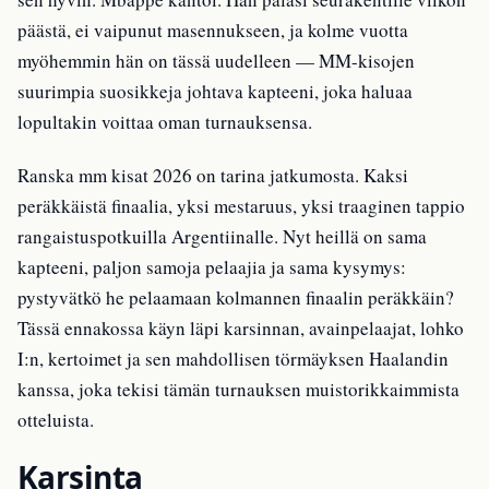
päästä, ei vaipunut masennukseen, ja kolme vuotta
myöhemmin hän on tässä uudelleen — MM-kisojen
suurimpia suosikkeja johtava kapteeni, joka haluaa
lopultakin voittaa oman turnauksensa.
Ranska mm kisat 2026 on tarina jatkumosta. Kaksi
peräkkäistä finaalia, yksi mestaruus, yksi traaginen tappio
rangaistuspotkuilla Argentiinalle. Nyt heillä on sama
kapteeni, paljon samoja pelaajia ja sama kysymys:
pystyvätkö he pelaamaan kolmannen finaalin peräkkäin?
Tässä ennakossa käyn läpi karsinnan, avainpelaajat, lohko
I:n, kertoimet ja sen mahdollisen törmäyksen Haalandin
kanssa, joka tekisi tämän turnauksen muistorikkaimmista
otteluista.
Karsinta