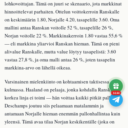
lohkovoittajan. Tämä on juuri se skenaario, jota markkinat
hinnoittelevat parhaiten. Ottelun voittokerroin Ranskalle
on keskimäärin 1.80, Norjalle 4.20, tasapelille 3.60. Oma
mallini antaa Ranskan voitolle 52 %, tasapelille 26 %,
Norjan voitolle 22 %. Markkinakerroin 1.80 vastaa 55,6 %
— eli markkina yliarvioi Ranskan hieman. Tämä on pieni
alivalue Ranskalle, mutta value löytyy tasapelistä: 3.60
vastaa 27,8 %, ja oma malli antaa 26 %, joten tasapelin
markkina-arvo on lähellä oikeaa.
Varsinainen mielenkiinto on kohtaamisen taktisessa
kulmassa. Haaland on pelaaja, jonka kohdalla Ranskan
14:43
korkea linja ei toimi — hän voittaa kaikki pitkät pallot.
Deschamps joutuu siis pelaamaan matalammin ja
antamaan Norjalle hieman enemmän pallonhallintaa kuin
yleensä. Tämä avaa tilaa Norjan keskikentälle (joka on