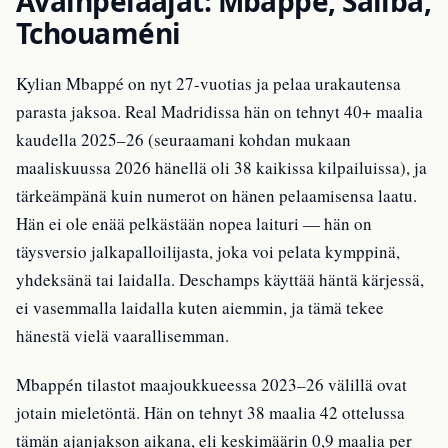
Avainpelaajat: Mbappé, Saliba,
Tchouaméni
Kylian Mbappé on nyt 27-vuotias ja pelaa urakautensa
parasta jaksoa. Real Madridissa hän on tehnyt 40+ maalia
kaudella 2025–26 (seuraamani kohdan mukaan
maaliskuussa 2026 hänellä oli 38 kaikissa kilpailuissa), ja
tärkeämpänä kuin numerot on hänen pelaamisensa laatu.
Hän ei ole enää pelkästään nopea laituri — hän on
täysversio jalkapalloilijasta, joka voi pelata kymppinä,
yhdeksänä tai laidalla. Deschamps käyttää häntä kärjessä,
ei vasemmalla laidalla kuten aiemmin, ja tämä tekee
hänestä vielä vaarallisemman.
Mbappén tilastot maajoukkueessa 2023–26 välillä ovat
jotain mieletöntä. Hän on tehnyt 38 maalia 42 ottelussa
tämän ajanjakson aikana, eli keskimäärin 0,9 maalia per