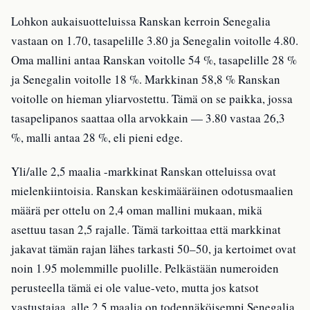
Lohkon aukaisuotteluissa Ranskan kerroin Senegalia
vastaan on 1.70, tasapelille 3.80 ja Senegalin voitolle 4.80.
Oma mallini antaa Ranskan voitolle 54 %, tasapelille 28 %
ja Senegalin voitolle 18 %. Markkinan 58,8 % Ranskan
voitolle on hieman yliarvostettu. Tämä on se paikka, jossa
tasapelipanos saattaa olla arvokkain — 3.80 vastaa 26,3
%, malli antaa 28 %, eli pieni edge.
Yli/alle 2,5 maalia -markkinat Ranskan otteluissa ovat
mielenkiintoisia. Ranskan keskimääräinen odotusmaalien
määrä per ottelu on 2,4 oman mallini mukaan, mikä
asettuu tasan 2,5 rajalle. Tämä tarkoittaa että markkinat
jakavat tämän rajan lähes tarkasti 50–50, ja kertoimet ovat
noin 1.95 molemmille puolille. Pelkästään numeroiden
perusteella tämä ei ole value-veto, mutta jos katsot
vastustajaa, alle 2,5 maalia on todennäköisempi Senegalia