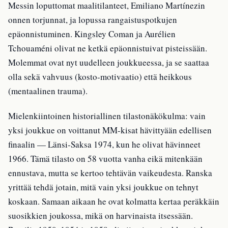
Messin loputtomat maalitilanteet, Emiliano Martínezin
onnen torjunnat, ja lopussa rangaistuspotkujen
epäonnistuminen. Kingsley Coman ja Aurélien
Tchouaméni olivat ne ketkä epäonnistuivat pisteissään.
Molemmat ovat nyt uudelleen joukkueessa, ja se saattaa
olla sekä vahvuus (kosto-motivaatio) että heikkous
(mentaalinen trauma).
Mielenkiintoinen historiallinen tilastonäkökulma: vain
yksi joukkue on voittanut MM-kisat hävittyään edellisen
finaalin — Länsi-Saksa 1974, kun he olivat hävinneet
1966. Tämä tilasto on 58 vuotta vanha eikä mitenkään
ennustava, mutta se kertoo tehtävän vaikeudesta. Ranska
yrittää tehdä jotain, mitä vain yksi joukkue on tehnyt
koskaan. Samaan aikaan he ovat kolmatta kertaa peräkkäin
suosikkien joukossa, mikä on harvinaista itsessään.