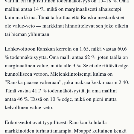
välillä, eli implisiittinen todennäköisyys on 15–18 %. Oma
mallini antaa 14 %, mikä on marginaalisesti alhaisempi
kuin markkina. Tämä tarkoittaa että Ranska mestariksi ei
ole value-veto — markkinat hinnoittelevat sen joko oikein
tai hieman ylihintaan.
Lohkovoittoon Ranskan kerroin on 1.65, mikä vastaa 60,6
% todennäköisyyttä. Oma malli antaa 62 %, joten täällä on
marginaalinen value, mutta alle 3 %. Se ei ole riittävä edge
kunnolliseen vetoon. Mielenkiintoisempi kulma on
”Ranska pääsee välierään”, joka maksaa keskimäärin 2.40.
Tämä vastaa 41,7 % todennäköisyyttä, ja oma mallini
antaa 46 %. Tässä on 10 % edge, mikä on pieni mutta
kelvollinen value-veto.
Erikoisvedot ovat tyypillisesti Ranskan kohdalla
markkinoiden turhauttamampia. Mbappé kultainen kenkä