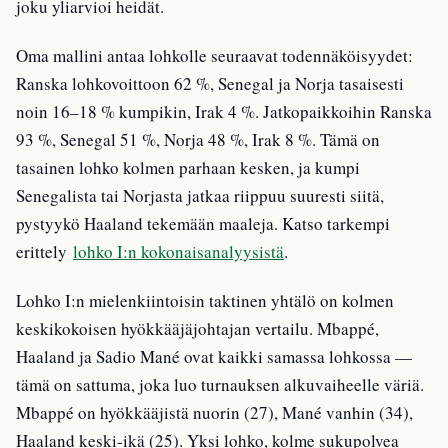
joku yliarvioi heidät.
Oma mallini antaa lohkolle seuraavat todennäköisyydet:
Ranska lohkovoittoon 62 %, Senegal ja Norja tasaisesti
noin 16–18 % kumpikin, Irak 4 %. Jatkopaikkoihin Ranska
93 %, Senegal 51 %, Norja 48 %, Irak 8 %. Tämä on
tasainen lohko kolmen parhaan kesken, ja kumpi
Senegalista tai Norjasta jatkaa riippuu suuresti siitä,
pystyykö Haaland tekemään maaleja. Katso tarkempi
erittely
lohko I:n kokonaisanalyysistä
.
Lohko I:n mielenkiintoisin taktinen yhtälö on kolmen
keskikokoisen hyökkääjäjohtajan vertailu. Mbappé,
Haaland ja Sadio Mané ovat kaikki samassa lohkossa —
tämä on sattuma, joka luo turnauksen alkuvaiheelle väriä.
Mbappé on hyökkääjistä nuorin (27), Mané vanhin (34),
Haaland keski-ikä (25). Yksi lohko, kolme sukupolvea