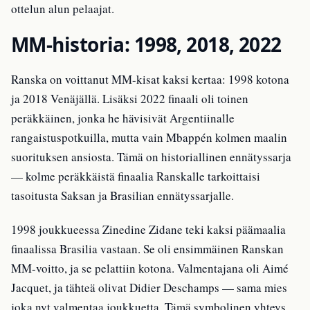
ottelun alun pelaajat.
MM-historia: 1998, 2018, 2022
Ranska on voittanut MM-kisat kaksi kertaa: 1998 kotona
ja 2018 Venäjällä. Lisäksi 2022 finaali oli toinen
peräkkäinen, jonka he hävisivät Argentiinalle
rangaistuspotkuilla, mutta vain Mbappén kolmen maalin
suorituksen ansiosta. Tämä on historiallinen ennätyssarja
— kolme peräkkäistä finaalia Ranskalle tarkoittaisi
tasoitusta Saksan ja Brasilian ennätyssarjalle.
1998 joukkueessa Zinedine Zidane teki kaksi päämaalia
finaalissa Brasilia vastaan. Se oli ensimmäinen Ranskan
MM-voitto, ja se pelattiin kotona. Valmentajana oli Aimé
Jacquet, ja tähteä olivat Didier Deschamps — sama mies
joka nyt valmentaa joukkuetta. Tämä symbolinen yhteys