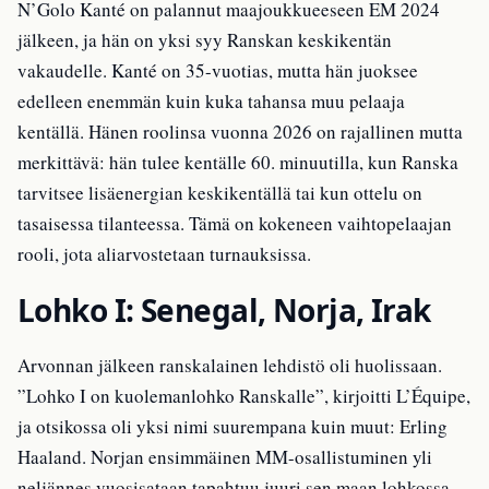
N’Golo Kanté on palannut maajoukkueeseen EM 2024
jälkeen, ja hän on yksi syy Ranskan keskikentän
vakaudelle. Kanté on 35-vuotias, mutta hän juoksee
edelleen enemmän kuin kuka tahansa muu pelaaja
kentällä. Hänen roolinsa vuonna 2026 on rajallinen mutta
merkittävä: hän tulee kentälle 60. minuutilla, kun Ranska
tarvitsee lisäenergian keskikentällä tai kun ottelu on
tasaisessa tilanteessa. Tämä on kokeneen vaihtopelaajan
rooli, jota aliarvostetaan turnauksissa.
Lohko I: Senegal, Norja, Irak
Arvonnan jälkeen ranskalainen lehdistö oli huolissaan.
”Lohko I on kuolemanlohko Ranskalle”, kirjoitti L’Équipe,
ja otsikossa oli yksi nimi suurempana kuin muut: Erling
Haaland. Norjan ensimmäinen MM-osallistuminen yli
neljännes vuosisataan tapahtuu juuri sen maan lohkossa,