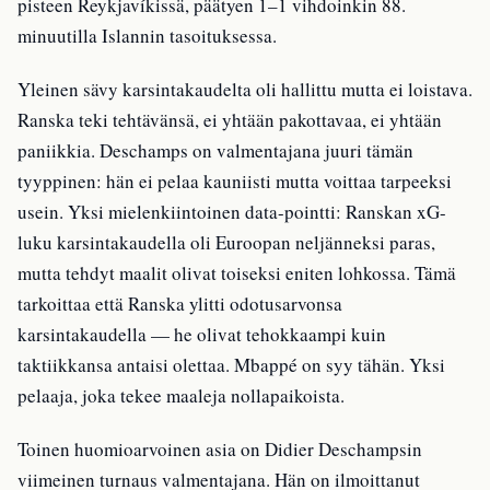
pisteen Reykjavíkissä, päätyen 1–1 vihdoinkin 88.
minuutilla Islannin tasoituksessa.
Yleinen sävy karsintakaudelta oli hallittu mutta ei loistava.
Ranska teki tehtävänsä, ei yhtään pakottavaa, ei yhtään
paniikkia. Deschamps on valmentajana juuri tämän
tyyppinen: hän ei pelaa kauniisti mutta voittaa tarpeeksi
usein. Yksi mielenkiintoinen data-pointti: Ranskan xG-
luku karsintakaudella oli Euroopan neljänneksi paras,
mutta tehdyt maalit olivat toiseksi eniten lohkossa. Tämä
tarkoittaa että Ranska ylitti odotusarvonsa
karsintakaudella — he olivat tehokkaampi kuin
taktiikkansa antaisi olettaa. Mbappé on syy tähän. Yksi
pelaaja, joka tekee maaleja nollapaikoista.
Toinen huomioarvoinen asia on Didier Deschampsin
viimeinen turnaus valmentajana. Hän on ilmoittanut