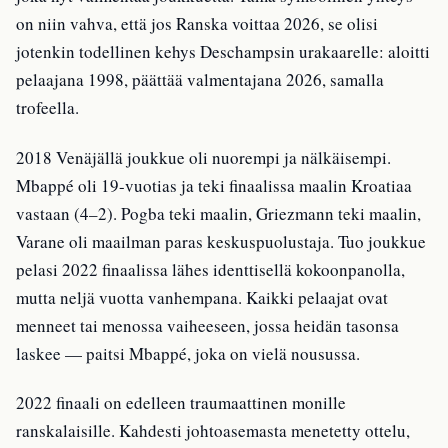
on niin vahva, että jos Ranska voittaa 2026, se olisi
jotenkin todellinen kehys Deschampsin urakaarelle: aloitti
pelaajana 1998, päättää valmentajana 2026, samalla
trofeella.
2018 Venäjällä joukkue oli nuorempi ja nälkäisempi.
Mbappé oli 19-vuotias ja teki finaalissa maalin Kroatiaa
vastaan (4–2). Pogba teki maalin, Griezmann teki maalin,
Varane oli maailman paras keskuspuolustaja. Tuo joukkue
pelasi 2022 finaalissa lähes identtisellä kokoonpanolla,
mutta neljä vuotta vanhempana. Kaikki pelaajat ovat
menneet tai menossa vaiheeseen, jossa heidän tasonsa
laskee — paitsi Mbappé, joka on vielä nousussa.
2022 finaali on edelleen traumaattinen monille
ranskalaisille. Kahdesti johtoasemasta menetetty ottelu,