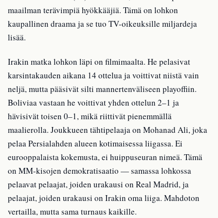
maailman terävimpiä hyökkääjiä. Tämä on lohkon
kaupallinen draama ja se tuo TV-oikeuksille miljardeja
lisää.
Irakin matka lohkon läpi on filmimaalta. He pelasivat
karsintakauden aikana 14 ottelua ja voittivat niistä vain
neljä, mutta pääsivät silti mannertenväliseen playoffiin.
Boliviaa vastaan he voittivat yhden ottelun 2–1 ja
hävisivät toisen 0–1, mikä riittivät pienemmällä
maalierolla. Joukkueen tähtipelaaja on Mohanad Ali, joka
pelaa Persialahden alueen kotimaisessa liigassa. Ei
eurooppalaista kokemusta, ei huippuseuran nimeä. Tämä
on MM-kisojen demokratisaatio — samassa lohkossa
pelaavat pelaajat, joiden urakausi on Real Madrid, ja
pelaajat, joiden urakausi on Irakin oma liiga. Mahdoton
vertailla, mutta sama turnaus kaikille.