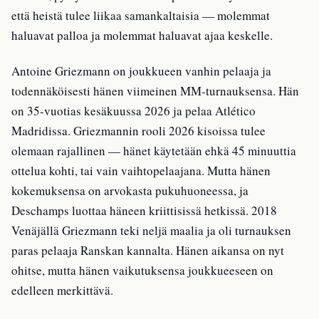
että heistä tulee liikaa samankaltaisia — molemmat
haluavat palloa ja molemmat haluavat ajaa keskelle.
Antoine Griezmann on joukkueen vanhin pelaaja ja
todennäköisesti hänen viimeinen MM-turnauksensa. Hän
on 35-vuotias kesäkuussa 2026 ja pelaa Atlético
Madridissa. Griezmannin rooli 2026 kisoissa tulee
olemaan rajallinen — hänet käytetään ehkä 45 minuuttia
ottelua kohti, tai vain vaihtopelaajana. Mutta hänen
kokemuksensa on arvokasta pukuhuoneessa, ja
Deschamps luottaa häneen kriittisissä hetkissä. 2018
Venäjällä Griezmann teki neljä maalia ja oli turnauksen
paras pelaaja Ranskan kannalta. Hänen aikansa on nyt
ohitse, mutta hänen vaikutuksensa joukkueeseen on
edelleen merkittävä.