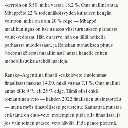
-kerroin on 5.50, mikä vastaa 18,2 %. Oma mallini antaa
Mbappélle 22 % todennäköisyyden kultaisen kengän
voittoon, mikä on noin 20 % edge — Mbappé
maalikuningas on itse asiassa yksi turnauksen parhaista
value-vedoista. Hän on terve, hän on tällä hetkellä
parhaassa muodossaan, ja Ranskan turnauksen pituus
(todennäköisesti finaaliin asti) antaa hänelle eniten
mahdollisuuksia tehdä maaleja.
Ranska–Argentiina finaali -erikoisveto (molemmat
finaalissa) maksaa 14.00, mikä vastaa 7,1 %. Oma mallini
antaa tälle 9 %, eli 25 % edge. Tämä olisi ehkä
romanttinen veto — kahden 2022 finalistien uusintaottelu
— mutta myös tilastollisesti perusteltu. Kannattaa muistaa
että tämä on ehto-veto: molempien pitää olla finaalissa, ja
jos vain toinen pääsee, veto häviää. Pidä panos pienenä.