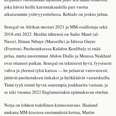
joka hävisi heille karsintakaudella pari vuotta
aikaisemmin ystävyysottelussa. Kohtalo on joskus julma.
Senegal on Afrikan mestari 2021 ja MM-osallistuja sekä
2018 että 2022. Heidän tähtensä on Sadio Mané (al-
Nassr), Iliman Ndiaye (Marseille) ja Idrissa Gueye
(Everton). Puolustuksessa Kalidou Koulibaly ei enää
pelaa, mutta nuoremmat Abdou Diallo ja Moussa Niakhaté
ovat ottaneet paikan. Senegal on teknisesti hyvä, fyysisesti
vahva ja yleensä tylsä katsoa — he pelaavat varovaisesti,
jättävät puolustuksen tiukaksi ja hyökkäävät vastaiskuilla.
Tämä tyyli toimii hyvin suurempia joukkueita vastaan, ja
se teki vuonna 2022 Englannistakin epämukavan ottelun.
Norja on lohkon todellinen kiinnostavuus. Haaland
mukana MM-kisoissa ensimmäistä kertaa, Martin