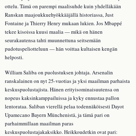
ottelu. Tämä on parempi maalisuhde kuin yhdelläkään
Ranskan maajoukkuehyökkääjällä historiassa, Just
Fontaine ja Thierry Henry mukaan lukien. Jos Mbappé
tekee kisoissa kuusi maalia — mikä on hänen
seurakautensa tahti muunnettuna seitsemään
pudotuspeliotteluun — hän voittaa kultaisen kengän
helposti.
William Saliba on puolustuksen johtaja. Arsenalin
ranskalainen on nyt 25-vuotias ja yksi maailman parhaista
keskuspuolustajista. Hänen erityisominaisuutensa on
nopeus kaksinkamppailuissa ja kyky ennustaa pallon
lentorataa. Saliban vierellä pelaa todennäköisesti Dayot
Upamecano Bayern Münchenistä, ja tämä pari on
parhaimmillaan maailman paras
keskuspuolustajakaksikko. Heikkoudetkin ovat pari: