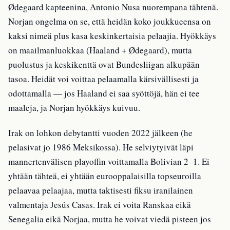
Ødegaard kapteenina, Antonio Nusa nuorempana tähtenä.
Norjan ongelma on se, että heidän koko joukkueensa on
kaksi nimeä plus kasa keskinkertaisia pelaajia. Hyökkäys
on maailmanluokkaa (Haaland + Ødegaard), mutta
puolustus ja keskikenttä ovat Bundesliigan alkupään
tasoa. Heidät voi voittaa pelaamalla kärsivällisesti ja
odottamalla — jos Haaland ei saa syöttöjä, hän ei tee
maaleja, ja Norjan hyökkäys kuivuu.
Irak on lohkon debytantti vuoden 2022 jälkeen (he
pelasivat jo 1986 Meksikossa). He selviytyivät läpi
mannertenvälisen playoffin voittamalla Bolivian 2–1. Ei
yhtään tähteä, ei yhtään eurooppalaisilla topseuroilla
pelaavaa pelaajaa, mutta taktisesti fiksu iranilainen
valmentaja Jesús Casas. Irak ei voita Ranskaa eikä
Senegalia eikä Norjaa, mutta he voivat viedä pisteen jos