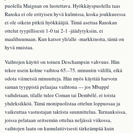
puolella Maignan on luotettava. Hyökkäyspuolella taas
Ranska ei ole erityisen hyvä kulmissa, koska joukkueessa
ei ole oikein pitkiä hyökkääjiä. Tämä asettaa Ranskan
ottelut tyypillisesti 1-0 tai 2-1 -jäädytyksiin, ei
maalihuumaan. Kun katsot yli/alle -markkinoita, tämä on
hyvä muistaa.
Vaihtojen käyttö on toinen Deschampsin vahvuus. Hän
tekee usein kolme vaihtoa 65.–75. minuutin välillä, eikä
odota viimeisiä minuutteja. Hän myös käyttää harvoin
saman tyyppistä pelaajaa vaihtona — jos Mbappé
vaihdetaan, tilalle tulee Coman tai Dembélé, ei toista
yhdeksikköä. Tämä monipuolistaa ottelun loppuosaa ja
vaikeuttaa vastustajan taktista suunnittelua. Turnauksissa,
joissa pelataan seitsemän ottelua neljässä viikossa,
vaihtojen laatu on kumulatiivisesti tärkeämpää kuin