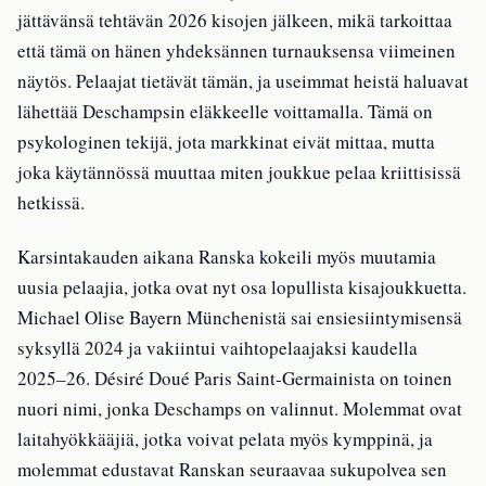
jättävänsä tehtävän 2026 kisojen jälkeen, mikä tarkoittaa
että tämä on hänen yhdeksännen turnauksensa viimeinen
näytös. Pelaajat tietävät tämän, ja useimmat heistä haluavat
lähettää Deschampsin eläkkeelle voittamalla. Tämä on
psykologinen tekijä, jota markkinat eivät mittaa, mutta
joka käytännössä muuttaa miten joukkue pelaa kriittisissä
hetkissä.
Karsintakauden aikana Ranska kokeili myös muutamia
uusia pelaajia, jotka ovat nyt osa lopullista kisajoukkuetta.
Michael Olise Bayern Münchenistä sai ensiesiintymisensä
syksyllä 2024 ja vakiintui vaihtopelaajaksi kaudella
2025–26. Désiré Doué Paris Saint-Germainista on toinen
nuori nimi, jonka Deschamps on valinnut. Molemmat ovat
laitahyökkääjiä, jotka voivat pelata myös kymppinä, ja
molemmat edustavat Ranskan seuraavaa sukupolvea sen