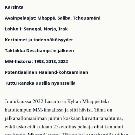
Karsinta
Avainpelaajat: Mbappé, Saliba, Tchouaméni
Lohko I: Senegal, Norja, Irak
Kertoimet ja todennäköisyydet
Taktiikka Deschamps’in jälkeen
MM-historia: 1998, 2018, 2022
Potentiaalinen Haaland-kohtaaminen
Tuttu Ranska uusilla nyansseilla
Joulukuussa 2022 Lusailissa Kylian Mbappé teki
hattutempun MM-finaalissa ja silti hävisi. Tämä on
jalkapallomaailman julmin koskaan kuvattu tapahtuma,
enkä usko että kukaan 25-vuotias pelaaja olisi kantanut
sen hyvin. Mbappé kantoi. Hän palasi seurakentille viikon