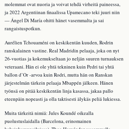
molemmat ovat nuoria ja voivat tehdä virheitä paineessa,
ja 2022 Argentiinan finaalissa Upamecano teki juuri niin
— Ángel Di María ohitti hänet vasemmalta ja sai
rangaistuspotkun.
Aurélien Tchouaméni on keskikentän kuuden, Rodrin
ranskalainen vastine. Real Madridin pelaaja, joka on nyt
26-vuotias ja kokemukseltaan jo neljän suuren turnauksen
veteraani. Hän ei ole yhtä tekninen kuin Pedri tai yhtä
ballon d’Or -arvoa kuin Rodri, mutta hän on Ranskan
järjestelmän tärkein pelaaja Mbappén jälkeen. Hänen
työnsä on pitää keskikentän linja kasassa, jakaa pallo
eteenpäin nopeasti ja olla taktisesti älykäs peliä lukiessa.
Muita tärkeitä nimiä: Jules Koundé oikealla
puolustuslaidalla (Barcelona, erinomainen