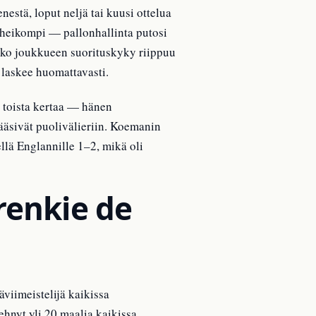
estä, loput neljä tai kuusi ottelua
i heikompi — pallonhallinta putosi
 koko joukkueen suorituskyky riippuu
 laskee huomattavasti.
 toista kertaa — hänen
äsivät puolivälieriin. Koemanin
llä Englannille 1–2, mikä oli
renkie de
viimeistelijä kaikissa
hnyt yli 20 maalia kaikissa