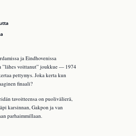
utta
sa
terdamissa ja Eindhovenissa
in ”lähes voittanut” joukkue — 1974
kertaa pettymys. Joka kerta kun
aaginen finaali?
dän tavoitteensa on puolivälierä,
läpi karsinnan, Gakpon ja van
aan parhaimmillaan.