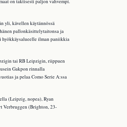
maat on taktisesti paljon vahvempi.
än yli, kävellen käytännössä
 hänen pallonkäsittelytaitonsa ja
ti hyökkäysalueelle ilman paniikkia
zigin tai RB Leipzigin, riippuen
 usein Gakpon rinnalla
vuotias ja pelaa Como Serie A:ssa
ella (Leipzig, nopea), Ryan
art Verbruggen (Brighton, 23-