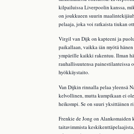
kilpailuissa Liverpoolin kanssa, m
on joukkueen suurin maalintekijäuh
pelaaja, joka voi ratkaista tiukan o
Virgil van Dijk on kapteeni ja puo
paikallaan, vaikka iän myötä häne
ympärille kaikki rakentuu. Ilman h
rauhallisuutensa painestilanteissa 
hyökkäystaito.
Van Dijkin rinnalla pelaa yleensä 
kelvollinen, mutta kumpikaan ei ole
heikompi. Se on suuri yksittäinen ri
Frenkie de Jong on Alankomaiden k
taitavimmista keskikenttäpelaajist