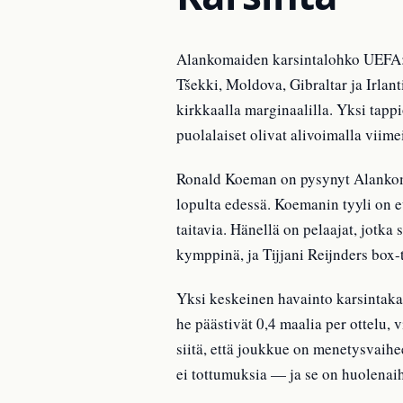
Alankomaiden karsintalohko UEFA:n 
Tšekki, Moldova, Gibraltar ja Irlant
kirkkaalla marginaalilla. Yksi tapp
puolalaiset olivat alivoimalla viime
Ronald Koeman on pysynyt Alankom
lopulta edessä. Koemanin tyyli on eu
taitavia. Hänellä on pelaajat, jot
kymppinä, ja Tijjani Reijnders box-
Yksi keskeinen havainto karsintaka
he päästivät 0,4 maalia per ottelu, 
siitä, että joukkue on menetysvaihe
ei tottumuksia — ja se on huolenai