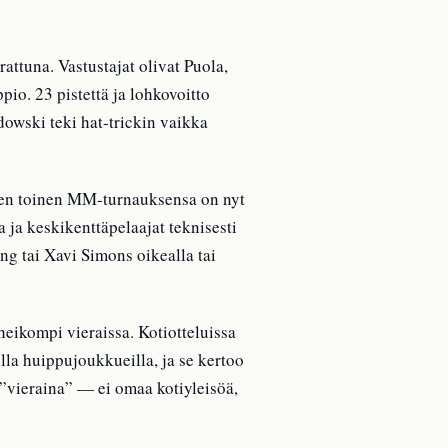
ttuna. Vastustajat olivat Puola,
pio. 23 pistettä ja lohkovoitto
dowski teki hat-trickin vaikka
en toinen MM-turnauksensa on nyt
 ja keskikenttäpelaajat teknisesti
g tai Xavi Simons oikealla tai
eikompi vieraissa. Kotiotteluissa
lla huippujoukkueilla, ja se kertoo
 ”vieraina” — ei omaa kotiyleisöä,