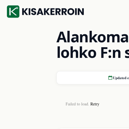
Alankomaa
lohko F:n 
Updated 
Failed to load.
Retry