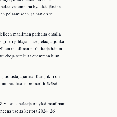
n pelaa vasempana hyökkääjänä ja
en pelaamiseen, ja hän on se
edelleen maailman parhaita omalla
ginen johtaja — se pelaaja, jonka
elleen maailman parhaita ja hänen
e tiukkoja otteluita enemmän kuin
kuspuolustajaparina. Kumpikin on
ntuu, puolustus on merkittävästi
8-vuotias pelaaja on yksi maailman
tuneena useita kertoja 2024–26