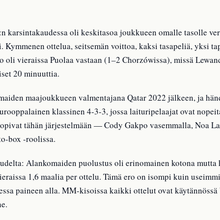
karsintakaudessa oli keskitasoa joukkueen omalle tasolle verra
i. Kymmenen ottelua, seitsemän voittoa, kaksi tasapeliä, yksi tap
io oli vieraissa Puolaa vastaan (1–2 Chorzówissa), missä Lewan
iset 20 minuuttia.
aiden maajoukkueen valmentajana Qatar 2022 jälkeen, ja hän
rooppalainen klassinen 4-3-3, jossa laituripelaajat ovat nopeita
ka sopivat tähän järjestelmään — Cody Gakpo vasemmalla, Noa Lan
to-box -roolissa.
udelta: Alankomaiden puolustus oli erinomainen kotona mutta h
vieraissa 1,6 maalia per ottelu. Tämä ero on isompi kuin useimmi
essa paineen alla. MM-kisoissa kaikki ottelut ovat käytännössä
he.