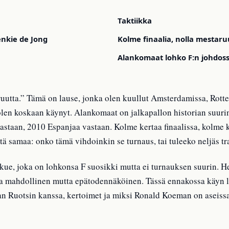
Taktiikka
enkie de Jong
Kolme finaalia, nolla mestaru
Alankomaat lohko F:n johdos
taruutta.” Tämä on lause, jonka olen kuullut Amsterdamissa, Rot
a olen koskaan käynyt. Alankomaat on jalkapallon historian suur
astaan, 2010 Espanjaa vastaan. Kolme kertaa finaalissa, kolme 
tä samaa: onko tämä vihdoinkin se turnaus, tai tuleeko neljäs tr
e, joka on lohkonsa F suosikki mutta ei turnauksen suurin. Hei
sa mahdollinen mutta epätodennäköinen. Tässä ennakossa käyn 
n Ruotsin kanssa, kertoimet ja miksi Ronald Koeman on aseiss