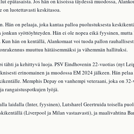
lut epätasaista. Jos hän on kisoissa täydessä muodossa, Alanko
 on luotettavasti keskitasoa.
n. Hän on pelaaja, joka kantaa palloa puolustuksesta keskikent
aina jonkun syöttöyhteyden. Hän ei ole nopea eikä fyysinen, mutta
. Kun hän on kentällä, Alankomaat voi tuoda pallon rauhallises
allonrakennus muuttuu hätäisemmäksi ja vähemmän hallituksi.
tähti ja kehittyvä luoja. PSV Eindhovenin 22-vuotias (nyt Leip
teknisesti erinomainen ja muodossa EM 2024 jälkeen. Hän pelaa
kikentälle. Memphis Depay on vanhempi veteraani, joka on 32-
ja rangaistuspotkujen lyöjä.
a laidalla (Inter, fyysinen), Lutsharel Geertruida toisella puol
skikentällä (Liverpool ja Milan vastaavasti), ja maalivahtina B