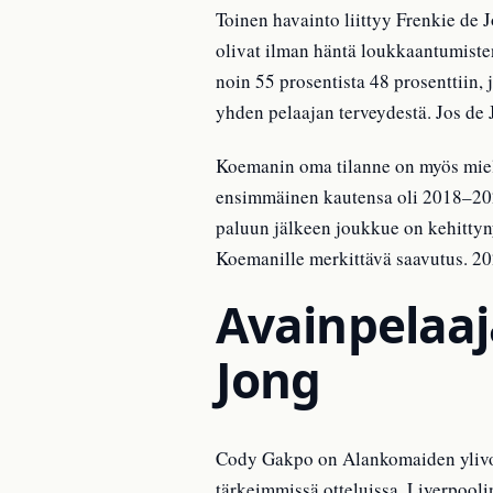
Toinen havainto liittyy Frenkie de 
olivat ilman häntä loukkaantumisten
noin 55 prosentista 48 prosenttiin, 
yhden pelaajan terveydestä. Jos de
Koemanin oma tilanne on myös miel
ensimmäinen kautensa oli 2018–2020
paluun jälkeen joukkue on kehittyny
Koemanille merkittävä saavutus. 2
Avainpelaaj
Jong
Cody Gakpo on Alankomaiden ylivoim
tärkeimmissä otteluissa. Liverpool