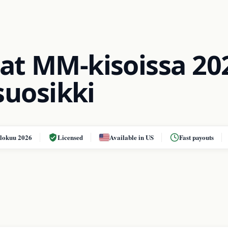
t MM-kisoissa 20
suosikki
elokuu 2026
Licensed
Available in US
Fast payouts