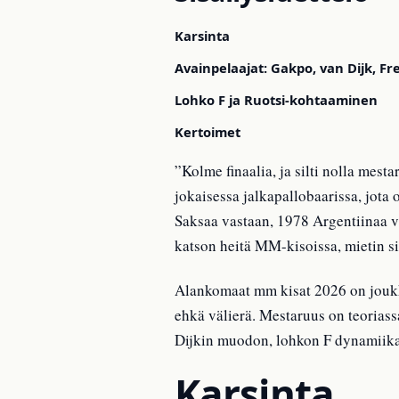
Karsinta
Avainpelaajat: Gakpo, van Dijk, Fr
Lohko F ja Ruotsi-kohtaaminen
Kertoimet
”Kolme finaalia, ja silti nolla mes
jokaisessa jalkapallobaarissa, jot
Saksaa vastaan, 1978 Argentiinaa v
katson heitä MM-kisoissa, mietin si
Alankomaat mm kisat 2026 on joukku
ehkä välierä. Mestaruus on teorias
Dijkin muodon, lohkon F dynamiika
Karsinta