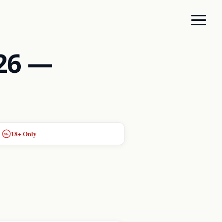
26 —
18+ Only
18+