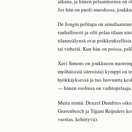
aikana, ja hänen pelaamisensa on ol
Jos hän on puoli-muodossa, joukkue
De Jongin pelitapa on ainutlaatuine
rauhallisesti ja silti pelaa tilaan 
tilanneälynsä ovat poikkeuksellisia
tai virheitä. Kun hän on poissa, p
Xavi Simons on joukkueen nuorempi 
myöhäisistä siirroista) kymppi on 
hyökkäyksessä ja tuo luovuutta kes
— hänen roolinsa on vaihtopelaaja 
Muita nimiä: Denzel Dumfries oikeall
Gravenberch ja Tijjani Reijnders ke
vuotias, kehittyvä).