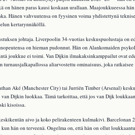
ikä on hänen paras kausi koskaan urallaan. Maajoukkueessa hä
ka. Hänen vahvuutensa on fyysinen voima yhdistettynä teknise
ttelun kertarynnäköllä.
lustuksen johtaja. Liverpoolin 34-vuotias keskuspuolustaja on 
n nopeutensa on hieman pudonnut. Hän on Alankomaiden psykolo
äntä joukkue ei toimi. Van Dijkin ilmakaksinkamppailut ovat ed
on turnausjalkapallossa aliarvostettu ominaisuus, joka ratkaise
Nathan Aké (Manchester City) tai Jurriën Timber (Arsenal) kes
 van Dijkin luokkaa. Tämä tarkoittaa, että jos van Dijk loukkaa
ski kisoissa.
eskikentän aivo ja koko pelirakenteen kulmakivi. Barcelonan 2
a, kun hän on terveenä. Ongelma on, että hän on ollut loukkaan