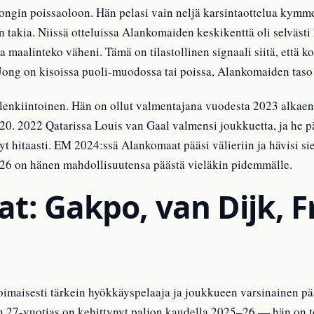
Jongin poissaoloon. Hän pelasi vain neljä karsintaottelua kymmen
 takia. Niissä otteluissa Alankomaiden keskikenttä oli selväst
ja maalinteko väheni. Tämä on tilastollinen signaali siitä, että
 Jong on kisoissa puoli-muodossa tai poissa, Alankomaiden taso
enkiintoinen. Hän on ollut valmentajana vuodesta 2023 alkaen
. 2022 Qatarissa Louis van Gaal valmensi joukkuetta, ja he pä
t hitaasti. EM 2024:ssä Alankomaat pääsi välieriin ja hävisi sie
026 on hänen mahdollisuutensa päästä vieläkin pidemmälle.
at: Gakpo, van Dijk, F
aisesti tärkein hyökkäyspelaaja ja joukkueen varsinainen pää
in 27-vuotias on kehittynyt paljon kaudella 2025–26 — hän on te