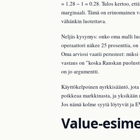
= 1.28 − 1 = 0.28. Tulos kertoo, ett
marginaali. Tämä on erinomainen va
vähänkin luotettava.
Neljäs kysymys: onko oma malli luot
operaattori näkee 25 prosenttia, on
Oma arviosi vaatii perusteet: miksi 
vastaus on ”koska Ranskan puolustu
on jo argumentti.
Käyttökelpoinen nyrkkisääntö, jota i
poikkeaa markkinasta, ja yksikään n
Jos nämä kolme syytä löytyvät ja EV
Value-esime