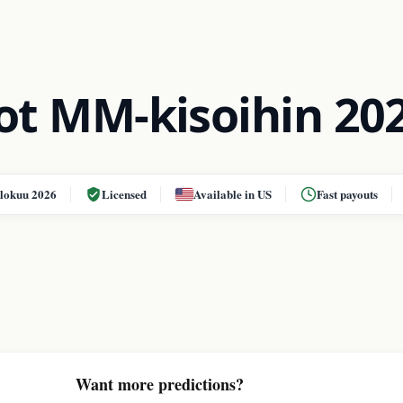
ot MM-kisoihin 20
elokuu 2026
Licensed
Available in US
Fast payouts
Want more predictions?