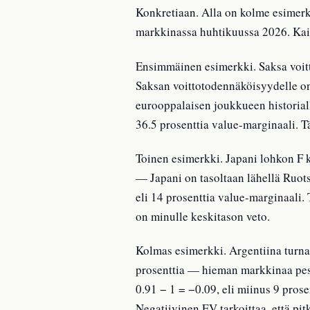
Konkretiaan. Alla on kolme esimerk
markkinassa huhtikuussa 2026. Kaikk
Ensimmäinen esimerkki. Saksa voitta
Saksan voittotodennäköisyydelle on
eurooppalaisen joukkueen historial
36.5 prosenttia value-marginaali. T
Toinen esimerkki. Japani lohkon F k
— Japani on tasoltaan lähellä Ruotsi
eli 14 prosenttia value-marginaali
on minulle keskitason veto.
Kolmas esimerkki. Argentiina turnau
prosenttia — hieman markkinaa pess
0.91 − 1 = −0.09, eli miinus 9 prose
Negatiivinen EV tarkoittaa, että pi