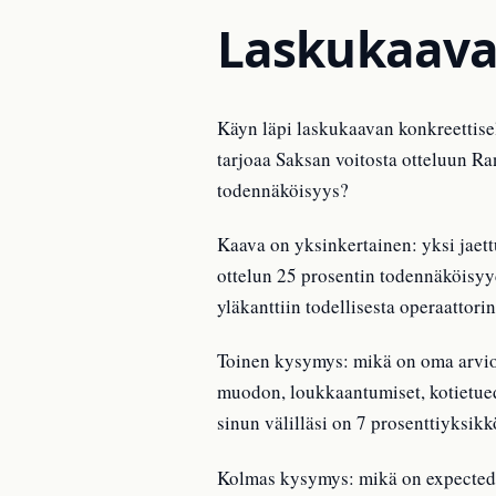
Laskukaava 
Käyn läpi laskukaavan konkreettisel
tarjoaa Saksan voitosta otteluun R
todennäköisyys?
Kaava on yksinkertainen: yksi jaettu
ottelun 25 prosentin todennäköisyy
yläkanttiin todellisesta operaattor
Toinen kysymys: mikä on oma arvios
muodon, loukkaantumiset, kotietued
sinun välilläsi on 7 prosenttiyksikk
Kolmas kysymys: mikä on expected v