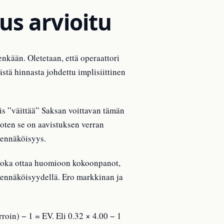
us arvioitu
nkään. Oletetaan, että operaattori
tä hinnasta johdettu implisiittinen
iis ”väittää” Saksan voittavan tämän
oten se on aavistuksen verran
odennäköisyys.
 joka ottaa huomioon kokoonpanot,
dennäköisyydellä. Ero markkinan ja
in) − 1 = EV. Eli 0.32 × 4.00 − 1