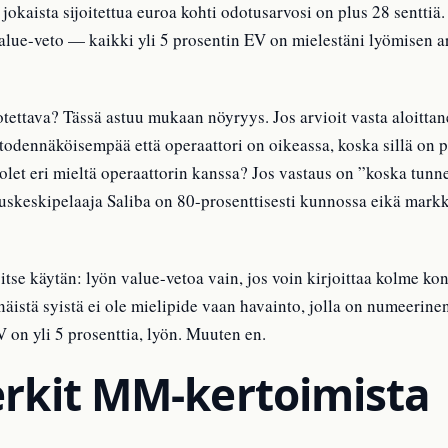
ä jokaista sijoitettua euroa kohti odotusarvosi on plus 28 senttiä
lue-veto — kaikki yli 5 prosentin EV on mielestäni lyömisen a
ettava? Tässä astuu mukaan nöyryys. Jos arvioit vasta aloittan
 todennäköisempää että operaattori on oikeassa, koska sillä on 
olet eri mieltä operaattorin kanssa? Jos vastaus on ”koska tunnen
skeskipelaaja Saliba on 80-prosenttisesti kunnossa eikä markki
tse käytän: lyön value-vetoa vain, jos voin kirjoittaa kolme kon
äistä syistä ei ole mielipide vaan havainto, jolla on numeerine
 on yli 5 prosenttia, lyön. Muuten en.
rkit MM-kertoimista