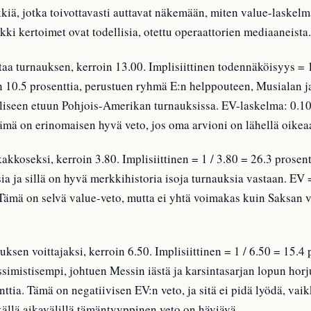
kiä, jotka toivottavasti auttavat näkemään, miten value-laske
i kertoimet ovat todellisia, otettu operaattorien mediaaneista.
a turnauksen, kerroin 13.00. Implisiittinen todennäköisyys = 1
 10.5 prosenttia, perustuen ryhmä E:n helppouteen, Musialan ja
liseen etuun Pohjois-Amerikan turnauksissa. EV-laskelma: 0.105
ämä on erinomaisen hyvä veto, jos oma arvioni on lähellä oikea
akkoseksi, kerroin 3.80. Implisiittinen = 1 / 3.80 = 26.3 prosen
a ja sillä on hyvä merkkihistoria isoja turnauksia vastaan. EV =
. Tämä on selvä value-veto, mutta ei yhtä voimakas kuin Saksan
ksen voittajaksi, kerroin 6.50. Implisiittinen = 1 / 6.50 = 15.4
imistisempi, johtuen Messin iästä ja karsintasarjan lopun horj
nttia. Tämä on negatiivisen EV:n veto, ja sitä ei pidä lyödä, vaik
tkällä aikavälillä tämäntyyppinen veto on häviävä.