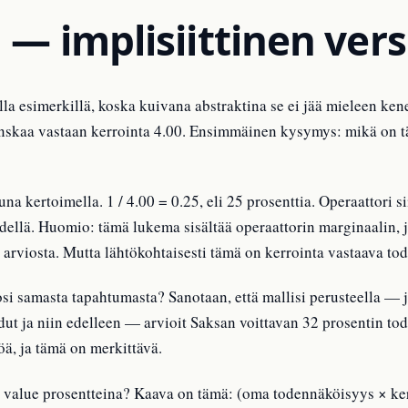
— implisiittinen vers
la esimerkillä, koska kuivana abstraktina se ei jää mieleen kene
anskaa vastaan kerrointa 4.00. Ensimmäinen kysymys: mikä on täs
na kertoimella. 1 / 4.00 = 0.25, eli 25 prosenttia. Operaattori s
dellä. Huomio: tämä lukema sisältää operaattorin marginaalin, j
in arviosta. Mutta lähtökohtaisesti tämä on kerrointa vastaava t
i samasta tapahtumasta? Sanotaan, että mallisi perusteella —
ut ja niin edelleen — arvioit Saksan voittavan 32 prosentin to
öä, ja tämä on merkittävä.
alue prosentteina? Kaava on tämä: (oma todennäköisyys × kerro