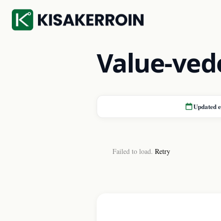
Value-ved
Updated 
Failed to load.
Retry