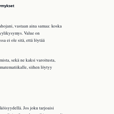
symykset
rahojani, vastaan aina samaa: koska
tyylikysymys. Value on
 ei ole sitä, että löytää
ista, sekä ne kaksi varoitusta,
imatematiikalle, siihen löytyy
köisyydellä. Jos joku tarjoaisi