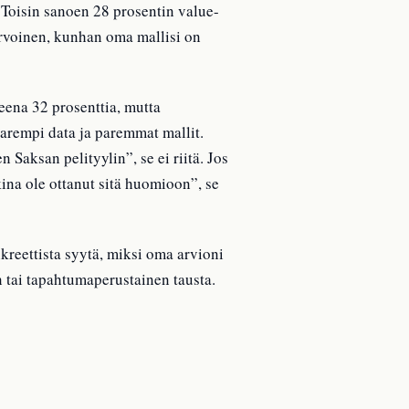
. Toisin sanoen 28 prosentin value-
rvoinen, kunhan oma mallisi on
eena 32 prosenttia, mutta
parempi data ja paremmat mallit.
 Saksan pelityylin”, se ei riitä. Jos
na ole ottanut sitä huomioon”, se
kreettista syytä, miksi oma arvioni
n tai tapahtumaperustainen tausta.