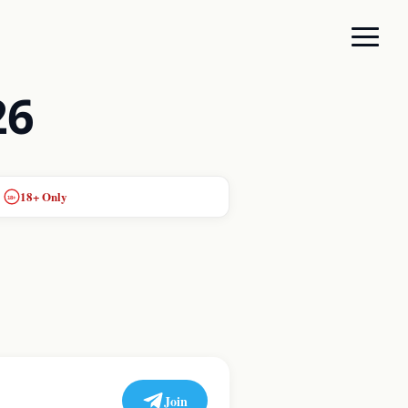
26
18+ Only
18+
Join