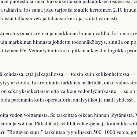
uunan puolesta ja saisit kaksinkertaisen palautuksen osuessasi, 
a takaisin. Jos sama joku tarjoaisi sinulle kertoimen 2.10 kruuna
istat tällaisia vetoja tuhansia kertoja, voitat varmasti.
sti erotus oman arviosi ja markkinan hinnan välillä. Jos oma ar
uin markkinan hinnasta johdettu todennäköisyys, sinulla on po
atiivinen EV. Vedonlyönnin koko pitkän aikavälin logiikka pyör
kohdassa, että jalkapallossa — toisin kuin kolikonheitossa — k
ytyy arvioida. Ja arvioinnin tarkkuus määrittää, onko value-stra
 on sekä yksinkertaisin että vaikein vedonlyöntikäsite — se on
ioida paremmin kuin operaattorin analyytikot ja malli yhdessä.
oita vedon voittamista. Se tarkoittaa oikean hinnan löytämistä. 
edon ja voittaa. Pitkällä aikavälillä value-pelaaja kuitenkin voi
ri. ”Riittävän suuri” tarkoittaa tyypillisesti 500–1000 vetoa, jot