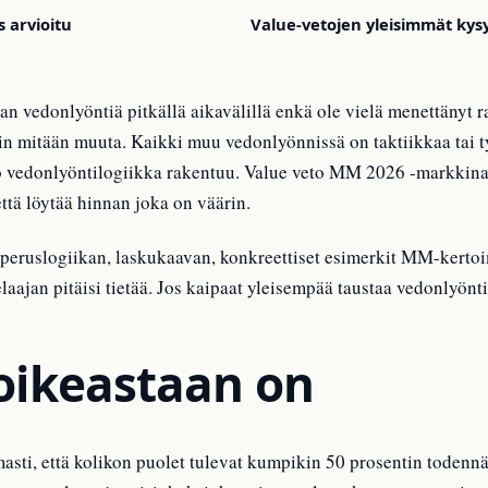
 arvioitu
Value-vetojen yleisimmät ky
n vedonlyöntiä pitkällä aikavälillä enkä ole vielä menettänyt 
in mitään muuta. Kaikki muu vedonlyönnissä on taktiikkaa tai 
 vedonlyöntilogiikka rakentuu. Value veto MM 2026 -markkinassa
että löytää hinnan joka on väärin.
peruslogiikan, laskukaavan, konkreettiset esimerkit MM-kertoim
laajan pitäisi tietää. Jos kaipaat yleisempää taustaa vedonlyönt
oikeastaan on
masti, että kolikon puolet tulevat kumpikin 50 prosentin todennä