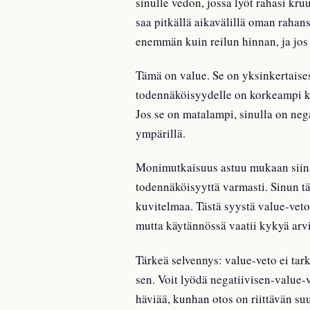
sinulle vedon, jossa lyöt rahasi kr
saa pitkällä aikavälillä oman rahans
enemmän kuin reilun hinnan, ja jos to
Tämä on value. Se on yksinkertaise
todennäköisyydelle on korkeampi k
Jos se on matalampi, sinulla on neg
ympärillä.
Monimutkaisuus astuu mukaan siinä 
todennäköisyyttä varmasti. Sinun tä
kuvitelmaa. Tästä syystä value-veto
mutta käytännössä vaatii kykyä arv
Tärkeä selvennys: value-veto ei tark
sen. Voit lyödä negatiivisen-value-v
häviää, kunhan otos on riittävän suu