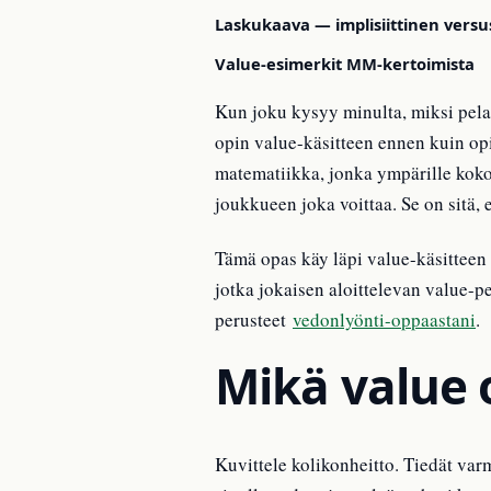
Laskukaava — implisiittinen versus
Value-esimerkit MM-kertoimista
Kun joku kysyy minulta, miksi pelaa
opin value-käsitteen ennen kuin op
matematiikka, jonka ympärille koko
joukkueen joka voittaa. Se on sitä, 
Tämä opas käy läpi value-käsitteen 
jotka jokaisen aloittelevan value-pe
perusteet
vedonlyönti-oppaastani
.
Mikä value 
Kuvittele kolikonheitto. Tiedät var