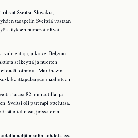
olivat Sveitsi, Slovakia,
 yhden tasapelin Sveitsiä vastaan
s, hyökkäyksen numerot olivat
 valmentaja, joka vei Belgian
ktista selkeyttä ja nuorten
 ei enää toiminut. Martínezin
 keskikenttäpelaajien maalinteon.
itsi tasasi 82. minuutilla, ja
en. Sveitsi oli parempi ottelussa,
iissä otteluissa, joissa oma
audella neljä maalia kahdeksassa