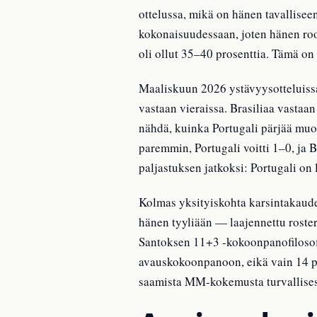
ottelussa, mikä on hänen tavallisee
kokonaisuudessaan, joten hänen roo
oli ollut 35–40 prosenttia. Tämä on
Maaliskuun 2026 ystävyysotteluissa 
vastaan vieraissa. Brasiliaa vastaa
nähdä, kuinka Portugali pärjää muod
paremmin, Portugali voitti 1–0, ja
paljastuksen jatkoksi: Portugali on 
Kolmas yksityiskohta karsintakaude
hänen tyyliään — laajennettu roster
Santoksen 11+3 -kokoonpanofilosofi
avauskokoonpanoon, eikä vain 14 pel
saamista MM-kokemusta turvallises