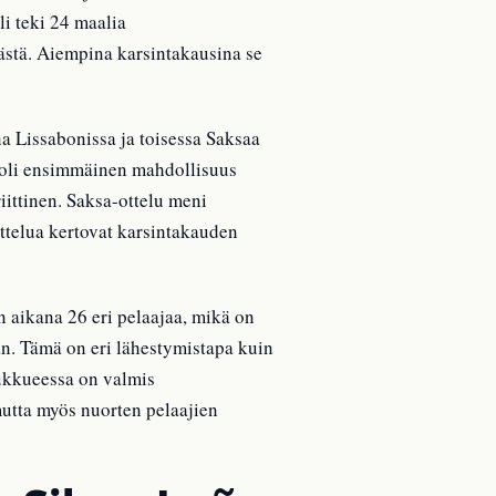
li teki 24 maalia
ästä. Aiempina karsintakausina se
na Lissabonissa ja toisessa Saksaa
Se oli ensimmäinen mahdollisuus
iittinen. Saksa-ottelu meni
ttelua kertovat karsintakauden
 aikana 26 eri pelaajaa, mikä on
an. Tämä on eri lähestymistapa kuin
oukkueessa on valmis
mutta myös nuorten pelaajien