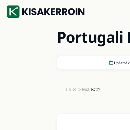
Portugali
Updated 
Failed to load.
Retry