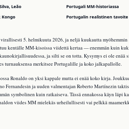
ilva, Leão
Portugali MM-historiassa
R Kongo
Portugalin realistinen tavoite
 virallisesti 5. helmikuuta 2026, ja neljä kuukautta myöhemmin
uu kentälle MM-kisoissa viidettä kertaa — enemmän kuin kuka
aunokirjallisuudessa, ja silti se on totta. Kysymys ei ole enää 
es turnauksensa merkitsee Portugalille ja koko jalkapallolle.
 jossa Ronaldo on yksi kappale mutta ei enää koko kirja. Joukk
no Fernandesin ja uuden valmentajan Roberto Martínezin taktis
mmän symbolinen kuin ratkaiseva. Tässä ennakossa käyn läpi kar
naldon viides MM mielekäs urheilullisesti vai pelkkä maamerkk