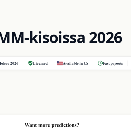
 MM-kisoissa 2026
elokuu 2026
Licensed
Available in US
Fast payouts
Want more predictions?