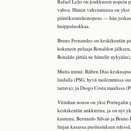
Rafael Leão on joukkueen nopein pel
vahva. Hänen vahvuutensa on yksi v
päätöksentekonopeus — hän joskus t
huippuluokkaa.
Bruno Fernandes on keskikentän pal
kokenein pelaaja Ronaldon jälkeen,
Ronaldo jättää ne hänelle nykyään),
Muita nimiä: Rúben Dias keskuspu
laidalla (PSG, hyvä molemmissa suun
taitava), ja Diogo Costa maalissa (P
Vitinhan nousu on yksi Portugalin 
keskikentän ankkurina, ja on nyt y
kuutena, Bernardo Silvan ja Bruno 
linjan kasassa puolustuksen edessä