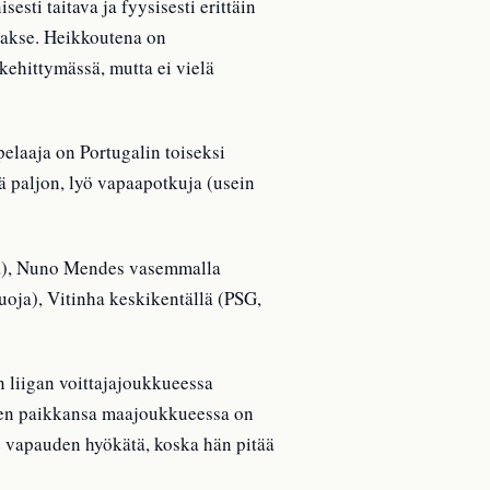
ti taitava ja fyysisesti erittäin
aakse. Heikkoutena on
kehittymässä, mutta ei vielä
elaaja on Portugalin toiseksi
ä paljon, lyö vapaapotkuja (usein
ia), Nuno Mendes vasemmalla
uoja), Vitinha keskikentällä (PSG,
n liigan voittajajoukkueessa
änen paikkansa maajoukkueessa on
e vapauden hyökätä, koska hän pitää