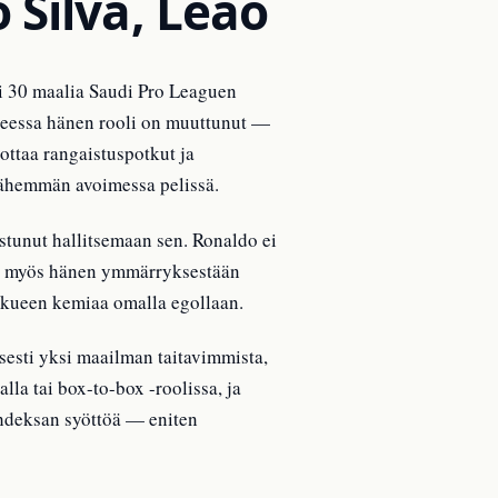
 Silva, Leão
li 30 maalia Saudi Pro Leaguen
ueessa hänen rooli on muuttunut —
ottaa rangaistuspotkut ja
vähemmän avoimessa pelissä.
stunut hallitsemaan sen. Ronaldo ei
too myös hänen ymmärryksestään
ukkueen kemiaa omalla egollaan.
sesti yksi maailman taitavimmista,
la tai box-to-box -roolissa, ja
ahdeksan syöttöä — eniten