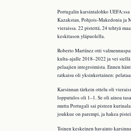
Portugalin karsintalohko UEFA:ssa o
Kazakstan, Pohjois-Makedonia ja Mal
vieraissa. 22 pistettä, 24 tehtyä ma
keskitason yläpuolella.
Roberto Martínez otti valmennuspa
kulta-ajalle 2018–2022 ja vei siell
pelaajien integroimista. Ennen hänt
ratkaisu oli yksinkertainen: pelat
Karsinnan tärkein ottelu oli vierais
lopputulos oli 1–1. Se oli ainoa tas
mutta Portugali sai pisteen kurinala
joukkue on parempi, ja hakea pisteitä
Toinen keskeinen havainto karsinn