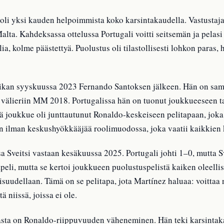
li yksi kauden helpoimmista koko karsintakaudella. Vastustajat 
ta. Kahdeksassa ottelussa Portugali voitti seitsemän ja pelasi
alia, kolme päästettyä. Puolustus oli tilastollisesti lohkon para
ikan syyskuussa 2023 Fernando Santoksen jälkeen. Hän on sama
ä välieriin MM 2018. Portugalissa hän on tuonut joukkueeseen ta
ä joukkue oli junttautunut Ronaldo-keskeiseen pelitapaan, joka
aan ilman keskushyökkääjää roolimuodossa, joka vaatii kaikkien
sa Sveitsi vastaan kesäkuussa 2025. Portugali johti 1–0, mutta Sve
apeli, mutta se kertoi joukkueen puolustuspelistä kaiken oleellis
isuudellaan. Tämä on se pelitapa, jota Martínez haluaa: voittaa n
 niissä, joissa ei ole.
asta on Ronaldo-riippuvuuden väheneminen. Hän teki karsintak