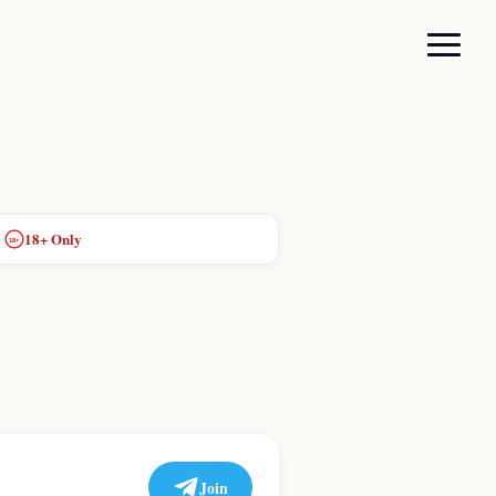
18+ Only
18+
Join