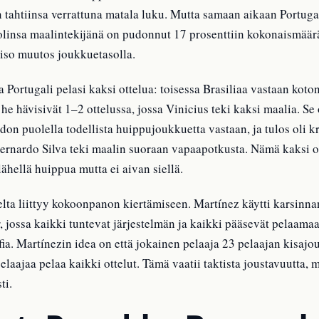
n tahtiinsa verrattuna matala luku. Mutta samaan aikaan Portuga
linsa maalintekijänä on pudonnut 17 prosenttiin kokonaismäär
 iso muutos joukkuetasolla.
Portugali pelasi kaksi ottelua: toisessa Brasiliaa vastaan koto
n he hävisivät 1–2 ottelussa, jossa Vinicius teki kaksi maalia. 
on puolella todellista huippujoukkuetta vastaan, ja tulos oli kr
 Bernardo Silva teki maalin suoraan vapaapotkusta. Nämä kaksi o
lähellä huippua mutta ei aivan siellä.
lta liittyy kokoonpanon kiertämiseen. Martínez käytti karsinnan
, jossa kaikki tuntevat järjestelmän ja kaikki pääsevät pelaama
a. Martínezin idea on että jokainen pelaaja 23 pelaajan kisaj
aajaa pelaa kaikki ottelut. Tämä vaatii taktista joustavuutta, 
ti.