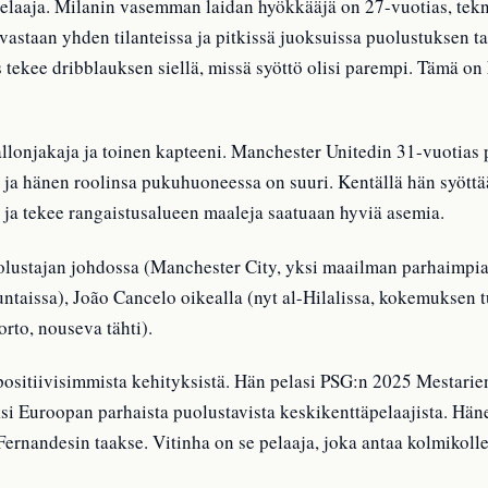
aaja. Milanin vasemman laidan hyökkääjä on 27-vuotias, teknises
astaan yhden tilanteissa ja pitkissä juoksuissa puolustuksen t
ekee dribblauksen siellä, missä syöttö olisi parempi. Tämä on 
lonjakaja ja toinen kapteeni. Manchester Unitedin 31-vuotias p
 ja hänen roolinsa pukuhuoneessa on suuri. Kentällä hän syöttä
 ja tekee rangaistusalueen maaleja saatuaan hyviä asemia.
olustajan johdossa (Manchester City, yksi maailman parhaimp
taissa), João Cancelo oikealla (nyt al-Hilalissa, kokemuksen t
orto, nouseva tähti).
positiivisimmista kehityksistä. Hän pelasi PSG:n 2025 Mestarie
ksi Euroopan parhaista puolustavista keskikenttäpelaajista. H
Fernandesin taakse. Vitinha on se pelaaja, joka antaa kolmikoll
.