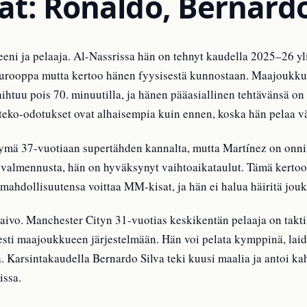
at: Ronaldo, Bernardo
eeni ja pelaaja. Al-Nassrissa hän on tehnyt kaudella 2025–26 y
n Eurooppa mutta kertoo hänen fyysisestä kunnostaan. Maajoukk
ihtuu pois 70. minuutilla, ja hänen pääasiallinen tehtävänsä on 
nteko-odotukset ovat alhaisempia kuin ennen, koska hän pelaa 
tymä 37-vuotiaan supertähden kannalta, mutta Martínez on onni
inut valmennusta, hän on hyväksynyt vaihtoaikataulut. Tämä ker
 mahdollisuutensa voittaa MM-kisat, ja hän ei halua häiritä jo
aivo. Manchester Cityn 31-vuotias keskikentän pelaaja on takti
esti maajoukkueen järjestelmään. Hän voi pelata kymppinä, laidal
a. Karsintakaudella Bernardo Silva teki kuusi maalia ja antoi k
issa.