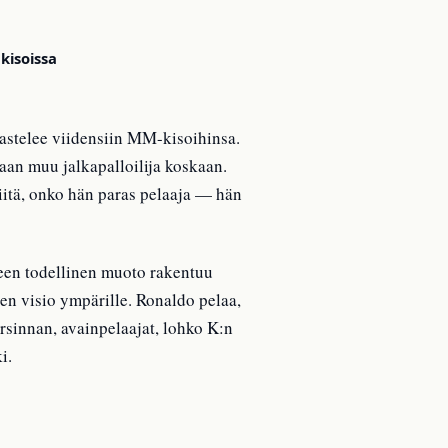
 kisoissa
 astelee viidensiin MM-kisoihinsa.
an muu jalkapalloilija koskaan.
siitä, onko hän paras pelaaja — hän
ueen todellinen muoto rakentuu
en visio ympärille. Ronaldo pelaa,
sinnan, avainpelaajat, lohko K:n
i.