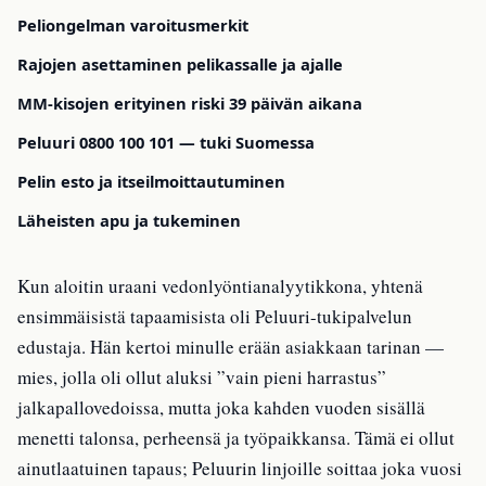
Peliongelman varoitusmerkit
Rajojen asettaminen pelikassalle ja ajalle
MM-kisojen erityinen riski 39 päivän aikana
Peluuri 0800 100 101 — tuki Suomessa
Pelin esto ja itseilmoittautuminen
Läheisten apu ja tukeminen
Kun aloitin uraani vedonlyöntianalyytikkona, yhtenä
ensimmäisistä tapaamisista oli Peluuri-tukipalvelun
edustaja. Hän kertoi minulle erään asiakkaan tarinan —
mies, jolla oli ollut aluksi ”vain pieni harrastus”
jalkapallovedoissa, mutta joka kahden vuoden sisällä
menetti talonsa, perheensä ja työpaikkansa. Tämä ei ollut
ainutlaatuinen tapaus; Peluurin linjoille soittaa joka vuosi