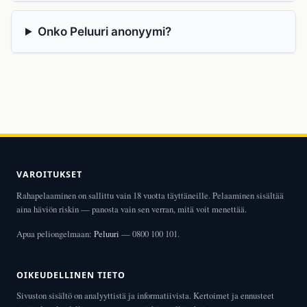
Onko Peluuri anonyymi?
VAROITUKSET
Rahapelaaminen on sallittu vain 18 vuotta täyttäneille. Pelaaminen sisältää
aina häviön riskin — panosta vain sen verran, mitä voit menettää.
Apua peliongelmaan:
Peluuri
— 0800 100 101.
OIKEUDELLINEN TIETO
Sivuston sisältö on analyyttistä ja informatiivista. Kertoimet ja ennusteet