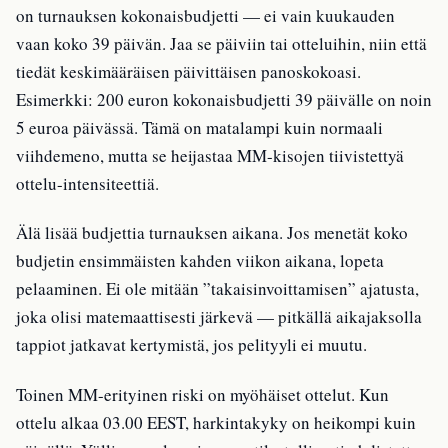
on turnauksen kokonaisbudjetti — ei vain kuukauden
vaan koko 39 päivän. Jaa se päiviin tai otteluihin, niin että
tiedät keskimääräisen päivittäisen panoskokoasi.
Esimerkki: 200 euron kokonaisbudjetti 39 päivälle on noin
5 euroa päivässä. Tämä on matalampi kuin normaali
viihdemeno, mutta se heijastaa MM-kisojen tiivistettyä
ottelu-intensiteettiä.
Älä lisää budjettia turnauksen aikana. Jos menetät koko
budjetin ensimmäisten kahden viikon aikana, lopeta
pelaaminen. Ei ole mitään ”takaisinvoittamisen” ajatusta,
joka olisi matemaattisesti järkevä — pitkällä aikajaksolla
tappiot jatkavat kertymistä, jos pelityyli ei muutu.
Toinen MM-erityinen riski on myöhäiset ottelut. Kun
ottelu alkaa 03.00 EEST, harkintakyky on heikompi kuin