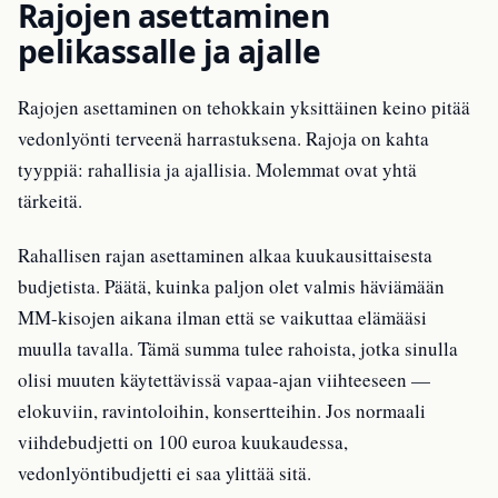
Rajojen asettaminen
pelikassalle ja ajalle
Rajojen asettaminen on tehokkain yksittäinen keino pitää
vedonlyönti terveenä harrastuksena. Rajoja on kahta
tyyppiä: rahallisia ja ajallisia. Molemmat ovat yhtä
tärkeitä.
Rahallisen rajan asettaminen alkaa kuukausittaisesta
budjetista. Päätä, kuinka paljon olet valmis häviämään
MM-kisojen aikana ilman että se vaikuttaa elämääsi
muulla tavalla. Tämä summa tulee rahoista, jotka sinulla
olisi muuten käytettävissä vapaa-ajan viihteeseen —
elokuviin, ravintoloihin, konsertteihin. Jos normaali
viihdebudjetti on 100 euroa kuukaudessa,
vedonlyöntibudjetti ei saa ylittää sitä.