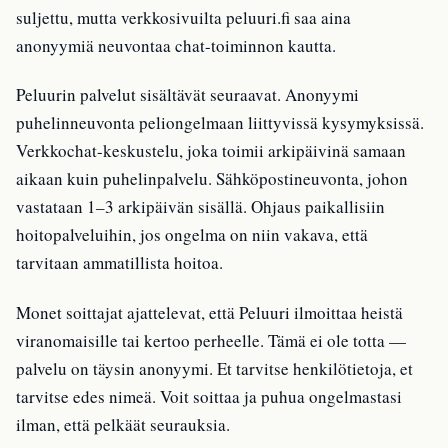
suljettu, mutta verkkosivuilta peluuri.fi saa aina
anonyymiä neuvontaa chat-toiminnon kautta.
Peluurin palvelut sisältävät seuraavat. Anonyymi
puhelinneuvonta peliongelmaan liittyvissä kysymyksissä.
Verkkochat-keskustelu, joka toimii arkipäivinä samaan
aikaan kuin puhelinpalvelu. Sähköpostineuvonta, johon
vastataan 1–3 arkipäivän sisällä. Ohjaus paikallisiin
hoitopalveluihin, jos ongelma on niin vakava, että
tarvitaan ammatillista hoitoa.
Monet soittajat ajattelevat, että Peluuri ilmoittaa heistä
viranomaisille tai kertoo perheelle. Tämä ei ole totta —
palvelu on täysin anonyymi. Et tarvitse henkilötietoja, et
tarvitse edes nimeä. Voit soittaa ja puhua ongelmastasi
ilman, että pelkäät seurauksia.