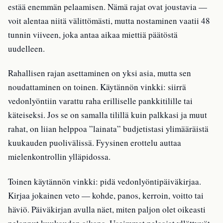
estää enemmän pelaamisen. Nämä rajat ovat joustavia —
voit alentaa niitä välittömästi, mutta nostaminen vaatii 48
tunnin viiveen, joka antaa aikaa miettiä päätöstä
uudelleen.
Rahallisen rajan asettaminen on yksi asia, mutta sen
noudattaminen on toinen. Käytännön vinkki: siirrä
vedonlyöntiin varattu raha erilliselle pankkitilille tai
käteiseksi. Jos se on samalla tilillä kuin palkkasi ja muut
rahat, on liian helppoa ”lainata” budjetistasi ylimääräistä
kuukauden puolivälissä. Fyysinen erottelu auttaa
mielenkontrollin ylläpidossa.
Toinen käytännön vinkki: pidä vedonlyöntipäiväkirjaa.
Kirjaa jokainen veto — kohde, panos, kerroin, voitto tai
häviö. Päiväkirjan avulla näet, miten paljon olet oikeasti