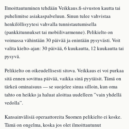
Ilmoittautuminen tehdään Veikkaus.fi-sivuston kautta tai
puhelimitse asiakaspalveluun. Sinun tulee vahvistaa
henkilöllisyytesi vahvalla tunnistautumisella
(pankkitunnukset tai mobiilivarmenne). Pelikielto on
voimassa vähintään 30 päivää ja enintään pysyvästi. Voit
valita kielto-ajan: 30 päivää, 6 kuukautta, 12 kuukautta tai
pysyvä.
Pelikielto on oikeudellisesti sitova. Veikkaus ei voi purkaa
sitä ennen sovittua päivää, vaikka sinä pyytäisit. Tämä on
tärkeä ominaisuus — se suojelee sinua silloin, kun oma
tahto on heikko ja haluat aloittaa uudelleen ”vain yhdellä
vedolla”.
Kansainvälisiä operaattoreita Suomen pelikielto ei koske.
Tämä on ongelma, koska jos olet ilmoittautunut