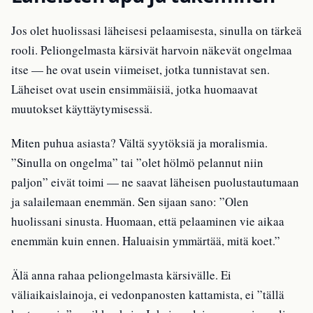
Jos olet huolissasi läheisesi pelaamisesta, sinulla on tärkeä
rooli. Peliongelmasta kärsivät harvoin näkevät ongelmaa
itse — he ovat usein viimeiset, jotka tunnistavat sen.
Läheiset ovat usein ensimmäisiä, jotka huomaavat
muutokset käyttäytymisessä.
Miten puhua asiasta? Vältä syytöksiä ja moralismia.
”Sinulla on ongelma” tai ”olet hölmö pelannut niin
paljon” eivät toimi — ne saavat läheisen puolustautumaan
ja salailemaan enemmän. Sen sijaan sano: ”Olen
huolissani sinusta. Huomaan, että pelaaminen vie aikaa
enemmän kuin ennen. Haluaisin ymmärtää, mitä koet.”
Älä anna rahaa peliongelmasta kärsivälle. Ei
väliaikaislainoja, ei vedonpanosten kattamista, ei ”tällä