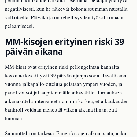
pelannut kuukauden aikana. Useimmat pelaajat yllättyvät
negatiivisesti, kun he näkevät kokonaissumman mustalla
valkoisella. Päiväkirja on rehellisyyden työkalu omaan
pelaamiseesi.
MM-kisojen erityinen riski 39
päivän aikana
MM-kisat ovat erityinen riski peliongelman kannalta,
koska ne keskittyvät 39 päivän ajanjaksoon. Tavallisena
vuonna jalkapallo-otteluja pelataan ympäri vuoden, ja
panoksia voi jakaa pitemmälle aikavälille. Turnauksen
aikana ottelu-intensiteetti on niin korkea, että kuukauden
bankroll voidaan menettää viikon aikana ilman, että
huomaa.
Suunnittelu on tärkeää. Ennen kisojen alkua päätä, mikä