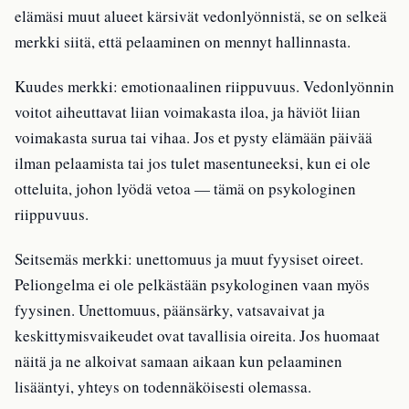
elämäsi muut alueet kärsivät vedonlyönnistä, se on selkeä
merkki siitä, että pelaaminen on mennyt hallinnasta.
Kuudes merkki: emotionaalinen riippuvuus. Vedonlyönnin
voitot aiheuttavat liian voimakasta iloa, ja häviöt liian
voimakasta surua tai vihaa. Jos et pysty elämään päivää
ilman pelaamista tai jos tulet masentuneeksi, kun ei ole
otteluita, johon lyödä vetoa — tämä on psykologinen
riippuvuus.
Seitsemäs merkki: unettomuus ja muut fyysiset oireet.
Peliongelma ei ole pelkästään psykologinen vaan myös
fyysinen. Unettomuus, päänsärky, vatsavaivat ja
keskittymisvaikeudet ovat tavallisia oireita. Jos huomaat
näitä ja ne alkoivat samaan aikaan kun pelaaminen
lisääntyi, yhteys on todennäköisesti olemassa.