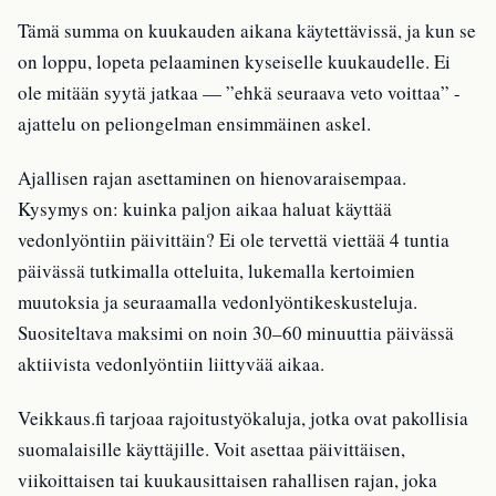
Tämä summa on kuukauden aikana käytettävissä, ja kun se
on loppu, lopeta pelaaminen kyseiselle kuukaudelle. Ei
ole mitään syytä jatkaa — ”ehkä seuraava veto voittaa” -
ajattelu on peliongelman ensimmäinen askel.
Ajallisen rajan asettaminen on hienovaraisempaa.
Kysymys on: kuinka paljon aikaa haluat käyttää
vedonlyöntiin päivittäin? Ei ole tervettä viettää 4 tuntia
päivässä tutkimalla otteluita, lukemalla kertoimien
muutoksia ja seuraamalla vedonlyöntikeskusteluja.
Suositeltava maksimi on noin 30–60 minuuttia päivässä
aktiivista vedonlyöntiin liittyvää aikaa.
Veikkaus.fi tarjoaa rajoitustyökaluja, jotka ovat pakollisia
suomalaisille käyttäjille. Voit asettaa päivittäisen,
viikoittaisen tai kuukausittaisen rahallisen rajan, joka