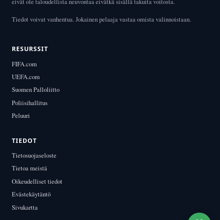
eivät ole taloudellista neuvontaa eivätkä sisällä takuita voitosta.
Tiedot voivat vanhentua. Jokainen pelaaja vastaa omista valinnoistaan.
RESURSSIT
FIFA.com
UEFA.com
Suomen Palloliitto
Poliisihallitus
Peluuri
TIEDOT
Tietosuojaseloste
Tietoa meistä
Oikeudelliset tiedot
Evästekäytäntö
Sivukartta