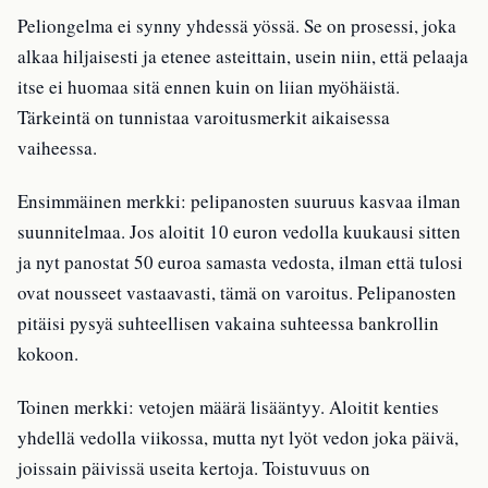
Peliongelma ei synny yhdessä yössä. Se on prosessi, joka
alkaa hiljaisesti ja etenee asteittain, usein niin, että pelaaja
itse ei huomaa sitä ennen kuin on liian myöhäistä.
Tärkeintä on tunnistaa varoitusmerkit aikaisessa
vaiheessa.
Ensimmäinen merkki: pelipanosten suuruus kasvaa ilman
suunnitelmaa. Jos aloitit 10 euron vedolla kuukausi sitten
ja nyt panostat 50 euroa samasta vedosta, ilman että tulosi
ovat nousseet vastaavasti, tämä on varoitus. Pelipanosten
pitäisi pysyä suhteellisen vakaina suhteessa bankrollin
kokoon.
Toinen merkki: vetojen määrä lisääntyy. Aloitit kenties
yhdellä vedolla viikossa, mutta nyt lyöt vedon joka päivä,
joissain päivissä useita kertoja. Toistuvuus on