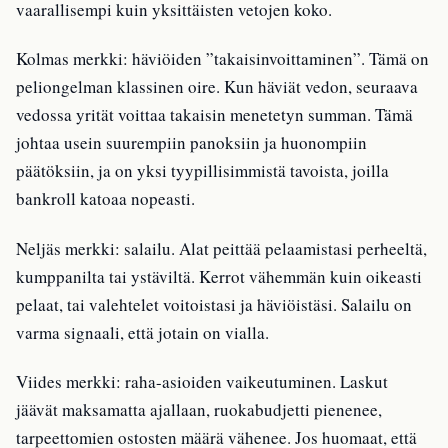
vaarallisempi kuin yksittäisten vetojen koko.
Kolmas merkki: häviöiden ”takaisinvoittaminen”. Tämä on
peliongelman klassinen oire. Kun häviät vedon, seuraava
vedossa yrität voittaa takaisin menetetyn summan. Tämä
johtaa usein suurempiin panoksiin ja huonompiin
päätöksiin, ja on yksi tyypillisimmistä tavoista, joilla
bankroll katoaa nopeasti.
Neljäs merkki: salailu. Alat peittää pelaamistasi perheeltä,
kumppanilta tai ystäviltä. Kerrot vähemmän kuin oikeasti
pelaat, tai valehtelet voitoistasi ja häviöistäsi. Salailu on
varma signaali, että jotain on vialla.
Viides merkki: raha-asioiden vaikeutuminen. Laskut
jäävät maksamatta ajallaan, ruokabudjetti pienenee,
tarpeettomien ostosten määrä vähenee. Jos huomaat, että