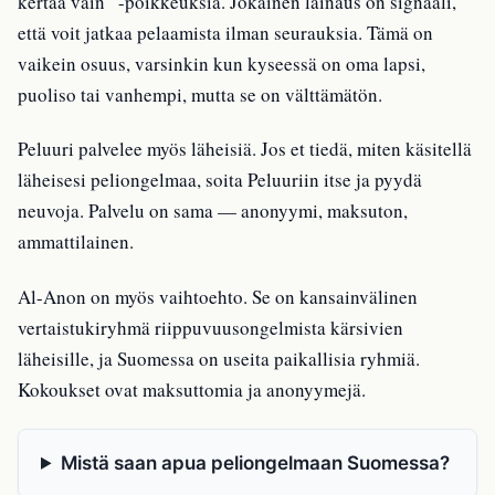
kertaa vain” -poikkeuksia. Jokainen lainaus on signaali,
että voit jatkaa pelaamista ilman seurauksia. Tämä on
vaikein osuus, varsinkin kun kyseessä on oma lapsi,
puoliso tai vanhempi, mutta se on välttämätön.
Peluuri palvelee myös läheisiä. Jos et tiedä, miten käsitellä
läheisesi peliongelmaa, soita Peluuriin itse ja pyydä
neuvoja. Palvelu on sama — anonyymi, maksuton,
ammattilainen.
Al-Anon on myös vaihtoehto. Se on kansainvälinen
vertaistukiryhmä riippuvuusongelmista kärsivien
läheisille, ja Suomessa on useita paikallisia ryhmiä.
Kokoukset ovat maksuttomia ja anonyymejä.
Mistä saan apua peliongelmaan Suomessa?