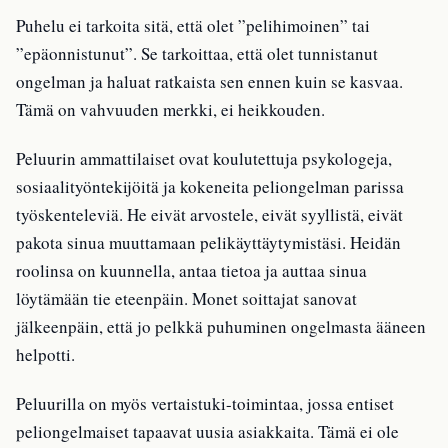
Puhelu ei tarkoita sitä, että olet ”pelihimoinen” tai
”epäonnistunut”. Se tarkoittaa, että olet tunnistanut
ongelman ja haluat ratkaista sen ennen kuin se kasvaa.
Tämä on vahvuuden merkki, ei heikkouden.
Peluurin ammattilaiset ovat koulutettuja psykologeja,
sosiaalityöntekijöitä ja kokeneita peliongelman parissa
työskenteleviä. He eivät arvostele, eivät syyllistä, eivät
pakota sinua muuttamaan pelikäyttäytymistäsi. Heidän
roolinsa on kuunnella, antaa tietoa ja auttaa sinua
löytämään tie eteenpäin. Monet soittajat sanovat
jälkeenpäin, että jo pelkkä puhuminen ongelmasta ääneen
helpotti.
Peluurilla on myös vertaistuki-toimintaa, jossa entiset
peliongelmaiset tapaavat uusia asiakkaita. Tämä ei ole