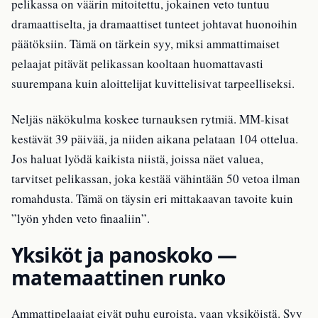
pelikassa on väärin mitoitettu, jokainen veto tuntuu
dramaattiselta, ja dramaattiset tunteet johtavat huonoihin
päätöksiin. Tämä on tärkein syy, miksi ammattimaiset
pelaajat pitävät pelikassan kooltaan huomattavasti
suurempana kuin aloittelijat kuvittelisivat tarpeelliseksi.
Neljäs näkökulma koskee turnauksen rytmiä. MM-kisat
kestävät 39 päivää, ja niiden aikana pelataan 104 ottelua.
Jos haluat lyödä kaikista niistä, joissa näet valuea,
tarvitset pelikassan, joka kestää vähintään 50 vetoa ilman
romahdusta. Tämä on täysin eri mittakaavan tavoite kuin
”lyön yhden veto finaaliin”.
Yksiköt ja panoskoko —
matemaattinen runko
Ammattipelaajat eivät puhu euroista, vaan yksiköistä. Syy