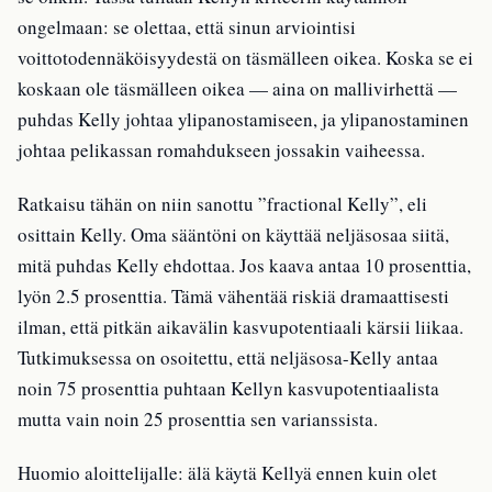
ongelmaan: se olettaa, että sinun arviointisi
voittotodennäköisyydestä on täsmälleen oikea. Koska se ei
koskaan ole täsmälleen oikea — aina on mallivirhettä —
puhdas Kelly johtaa ylipanostamiseen, ja ylipanostaminen
johtaa pelikassan romahdukseen jossakin vaiheessa.
Ratkaisu tähän on niin sanottu ”fractional Kelly”, eli
osittain Kelly. Oma sääntöni on käyttää neljäsosaa siitä,
mitä puhdas Kelly ehdottaa. Jos kaava antaa 10 prosenttia,
lyön 2.5 prosenttia. Tämä vähentää riskiä dramaattisesti
ilman, että pitkän aikavälin kasvupotentiaali kärsii liikaa.
Tutkimuksessa on osoitettu, että neljäsosa-Kelly antaa
noin 75 prosenttia puhtaan Kellyn kasvupotentiaalista
mutta vain noin 25 prosenttia sen varianssista.
Huomio aloittelijalle: älä käytä Kellyä ennen kuin olet