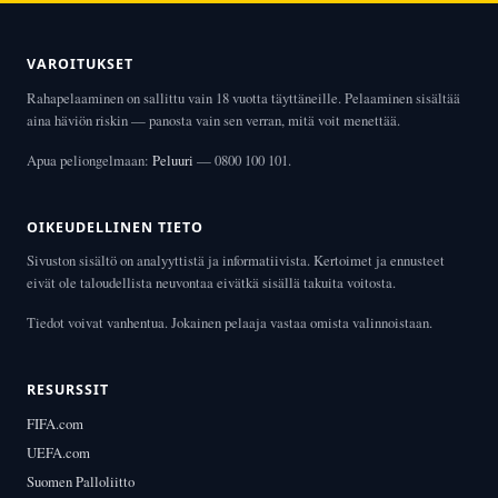
VAROITUKSET
Rahapelaaminen on sallittu vain 18 vuotta täyttäneille. Pelaaminen sisältää
aina häviön riskin — panosta vain sen verran, mitä voit menettää.
Apua peliongelmaan:
Peluuri
— 0800 100 101.
OIKEUDELLINEN TIETO
Sivuston sisältö on analyyttistä ja informatiivista. Kertoimet ja ennusteet
eivät ole taloudellista neuvontaa eivätkä sisällä takuita voitosta.
Tiedot voivat vanhentua. Jokainen pelaaja vastaa omista valinnoistaan.
RESURSSIT
FIFA.com
UEFA.com
Suomen Palloliitto