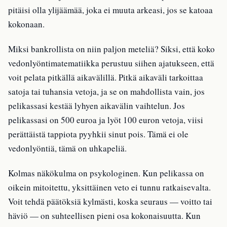
pitäisi olla ylijäämää, joka ei muuta arkeasi, jos se katoaa
kokonaan.
Miksi bankrollista on niin paljon meteliä? Siksi, että koko
vedonlyöntimatematiikka perustuu siihen ajatukseen, että
voit pelata pitkällä aikavälillä. Pitkä aikaväli tarkoittaa
satoja tai tuhansia vetoja, ja se on mahdollista vain, jos
pelikassasi kestää lyhyen aikavälin vaihtelun. Jos
pelikassasi on 500 euroa ja lyöt 100 euron vetoja, viisi
perättäistä tappiota pyyhkii sinut pois. Tämä ei ole
vedonlyöntiä, tämä on uhkapeliä.
Kolmas näkökulma on psykologinen. Kun pelikassa on
oikein mitoitettu, yksittäinen veto ei tunnu ratkaisevalta.
Voit tehdä päätöksiä kylmästi, koska seuraus — voitto tai
häviö — on suhteellisen pieni osa kokonaisuutta. Kun