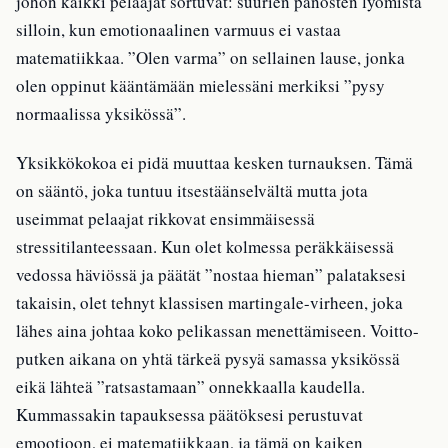
johon kaikki pelaajat sortuvat: suurien panosten lyömistä
silloin, kun emotionaalinen varmuus ei vastaa
matematiikkaa. ”Olen varma” on sellainen lause, jonka
olen oppinut kääntämään mielessäni merkiksi ”pysy
normaalissa yksikössä”.
Yksikkökokoa ei pidä muuttaa kesken turnauksen. Tämä
on sääntö, joka tuntuu itsestäänselvältä mutta jota
useimmat pelaajat rikkovat ensimmäisessä
stressitilanteessaan. Kun olet kolmessa peräkkäisessä
vedossa häviössä ja päätät ”nostaa hieman” palataksesi
takaisin, olet tehnyt klassisen martingale-virheen, joka
lähes aina johtaa koko pelikassan menettämiseen. Voitto-
putken aikana on yhtä tärkeä pysyä samassa yksikössä
eikä lähteä ”ratsastamaan” onnekkaalla kaudella.
Kummassakin tapauksessa päätöksesi perustuvat
emootioon, ei matematiikkaan, ja tämä on kaiken