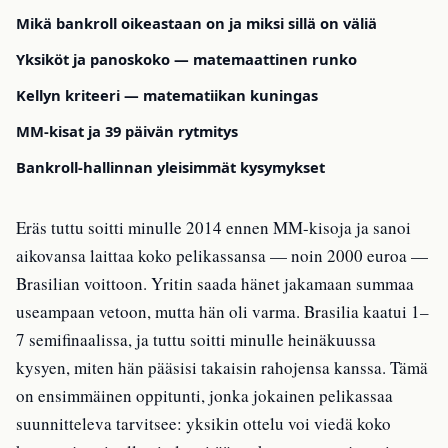
Mikä bankroll oikeastaan on ja miksi sillä on väliä
Yksiköt ja panoskoko — matemaattinen runko
Kellyn kriteeri — matematiikan kuningas
MM-kisat ja 39 päivän rytmitys
Bankroll-hallinnan yleisimmät kysymykset
Eräs tuttu soitti minulle 2014 ennen MM-kisoja ja sanoi
aikovansa laittaa koko pelikassansa — noin 2000 euroa —
Brasilian voittoon. Yritin saada hänet jakamaan summaa
useampaan vetoon, mutta hän oli varma. Brasilia kaatui 1–
7 semifinaalissa, ja tuttu soitti minulle heinäkuussa
kysyen, miten hän pääsisi takaisin rahojensa kanssa. Tämä
on ensimmäinen oppitunti, jonka jokainen pelikassaa
suunnitteleva tarvitsee: yksikin ottelu voi viedä koko