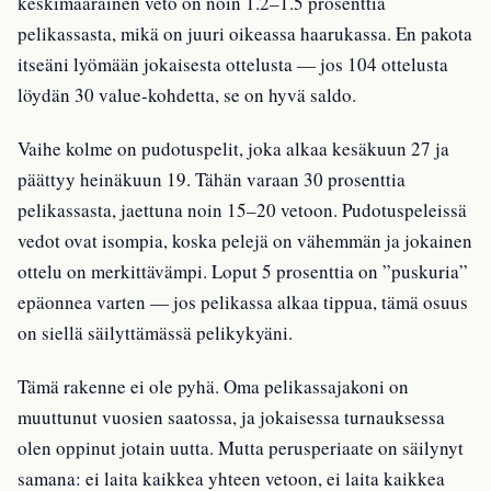
keskimääräinen veto on noin 1.2–1.5 prosenttia
pelikassasta, mikä on juuri oikeassa haarukassa. En pakota
itseäni lyömään jokaisesta ottelusta — jos 104 ottelusta
löydän 30 value-kohdetta, se on hyvä saldo.
Vaihe kolme on pudotuspelit, joka alkaa kesäkuun 27 ja
päättyy heinäkuun 19. Tähän varaan 30 prosenttia
pelikassasta, jaettuna noin 15–20 vetoon. Pudotuspeleissä
vedot ovat isompia, koska pelejä on vähemmän ja jokainen
ottelu on merkittävämpi. Loput 5 prosenttia on ”puskuria”
epäonnea varten — jos pelikassa alkaa tippua, tämä osuus
on siellä säilyttämässä pelikykyäni.
Tämä rakenne ei ole pyhä. Oma pelikassajakoni on
muuttunut vuosien saatossa, ja jokaisessa turnauksessa
olen oppinut jotain uutta. Mutta perusperiaate on säilynyt
samana: ei laita kaikkea yhteen vetoon, ei laita kaikkea