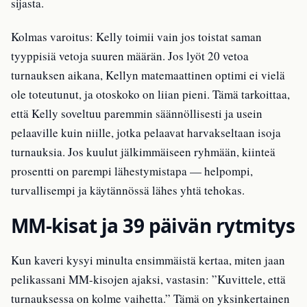
sijasta.
Kolmas varoitus: Kelly toimii vain jos toistat saman
tyyppisiä vetoja suuren määrän. Jos lyöt 20 vetoa
turnauksen aikana, Kellyn matemaattinen optimi ei vielä
ole toteutunut, ja otoskoko on liian pieni. Tämä tarkoittaa,
että Kelly soveltuu paremmin säännöllisesti ja usein
pelaaville kuin niille, jotka pelaavat harvakseltaan isoja
turnauksia. Jos kuulut jälkimmäiseen ryhmään, kiinteä
prosentti on parempi lähestymistapa — helpompi,
turvallisempi ja käytännössä lähes yhtä tehokas.
MM-kisat ja 39 päivän rytmitys
Kun kaveri kysyi minulta ensimmäistä kertaa, miten jaan
pelikassani MM-kisojen ajaksi, vastasin: ”Kuvittele, että
turnauksessa on kolme vaihetta.” Tämä on yksinkertainen