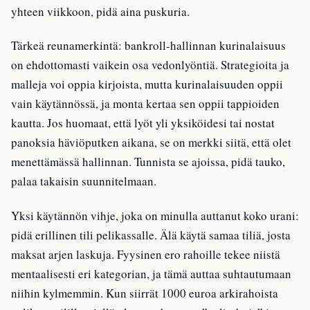
yhteen viikkoon, pidä aina puskuria.
Tärkeä reunamerkintä: bankroll-hallinnan kurinalaisuus
on ehdottomasti vaikein osa vedonlyöntiä. Strategioita ja
malleja voi oppia kirjoista, mutta kurinalaisuuden oppii
vain käytännössä, ja monta kertaa sen oppii tappioiden
kautta. Jos huomaat, että lyöt yli yksiköidesi tai nostat
panoksia häviöputken aikana, se on merkki siitä, että olet
menettämässä hallinnan. Tunnista se ajoissa, pidä tauko,
palaa takaisin suunnitelmaan.
Yksi käytännön vihje, joka on minulla auttanut koko urani:
pidä erillinen tili pelikassalle. Älä käytä samaa tiliä, josta
maksat arjen laskuja. Fyysinen ero rahoille tekee niistä
mentaalisesti eri kategorian, ja tämä auttaa suhtautumaan
niihin kylmemmin. Kun siirrät 1000 euroa arkirahoista