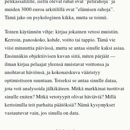
pelikassatilille, siellä olevat rahat ovat ”pelirahoja” ja
muiden 3000 euroa arkitilillä ovat ”elämisen rahoja”.
Tämä jako on psykologinen kikka, mutta se toimii.
Toinen käytännön vihje: kirjaa jokainen vetosi muistiin.
Kerroin, panoskoko, kohde, voitto tai tappio. Tämä vie
viisi minuuttia päivässä, mutta se antaa sinulle kaksi asiaa.
Ensinnäkin objektiivisen kuvan siitä, miten pärjäät —
ilman kirjaa pelaajat yleensä muistavat voittonsa ja
unohtavat häviönsä, ja kokonaiskuva vääristyy
optimistiseen suuntaan. Toiseksi se antaa sinulle dataa,
jota voit analysoida jälkikäteen. Mitkä markkinat tuottivat
sinulle eniten? Mitkä vetotyypit olivat häviäviä? Millä
kertoimilla teit parhaita päätöksiä? Nämä kysymykset
vastautuvat vain, jos sinulla on data.