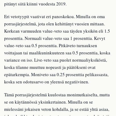
pitänyt siitä kiinni vuodesta 2019.
Eri vetotyypit vaativat eri panoskokoa. Minulla on oma
porrasjärjestelmä, jota olen kehittänyt vuosien mittaan.
Korkean varmuuden value-veto saa täyden yksikön eli 1.5
prosenttia. Normaali value-veto saa 1 prosenttia. Kevyt
value-veto saa 0.5 prosenttia. Pitkäveto turnauksen
voittajaan tai maalikuninkuuteen saa 0.5 prosenttia, koska
variance on iso. Live-veto saa puolet normaaliyksiköstä,
koska tilanne muuttuu nopeasti ja päätökseni ovat
epätarkempia. Moniveto saa 0.25 prosenttia pelikassasta,
koska sen odotusarvo on yleensä negatiivinen.
Tämä porrasjärjestelmä kuulostaa monimutkaiselta, mutta
se on käytännössä yksinkertainen. Minulla on se
mielessäni jokaisen veton kohdalla, ja se estää yhtä asiaa,