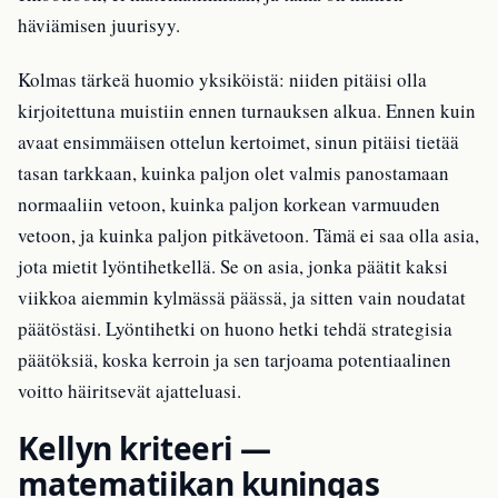
häviämisen juurisyy.
Kolmas tärkeä huomio yksiköistä: niiden pitäisi olla
kirjoitettuna muistiin ennen turnauksen alkua. Ennen kuin
avaat ensimmäisen ottelun kertoimet, sinun pitäisi tietää
tasan tarkkaan, kuinka paljon olet valmis panostamaan
normaaliin vetoon, kuinka paljon korkean varmuuden
vetoon, ja kuinka paljon pitkävetoon. Tämä ei saa olla asia,
jota mietit lyöntihetkellä. Se on asia, jonka päätit kaksi
viikkoa aiemmin kylmässä päässä, ja sitten vain noudatat
päätöstäsi. Lyöntihetki on huono hetki tehdä strategisia
päätöksiä, koska kerroin ja sen tarjoama potentiaalinen
voitto häiritsevät ajatteluasi.
Kellyn kriteeri —
matematiikan kuningas