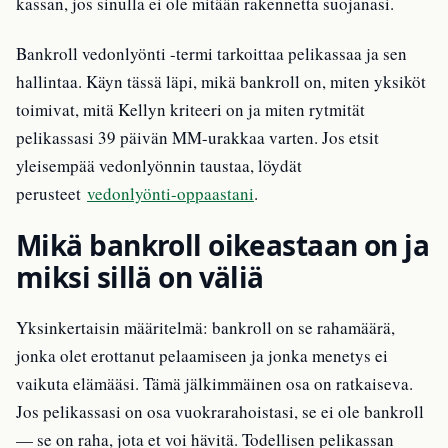
kassan, jos sinulla ei ole mitään rakennetta suojanasi.
Bankroll vedonlyönti -termi tarkoittaa pelikassaa ja sen
hallintaa. Käyn tässä läpi, mikä bankroll on, miten yksiköt
toimivat, mitä Kellyn kriteeri on ja miten rytmität
pelikassasi 39 päivän MM-urakkaa varten. Jos etsit
yleisempää vedonlyönnin taustaa, löydät
perusteet
vedonlyönti-oppaastani
.
Mikä bankroll oikeastaan on ja
miksi sillä on väliä
Yksinkertaisin määritelmä: bankroll on se rahamäärä,
jonka olet erottanut pelaamiseen ja jonka menetys ei
vaikuta elämääsi. Tämä jälkimmäinen osa on ratkaiseva.
Jos pelikassasi on osa vuokrarahoistasi, se ei ole bankroll
— se on raha, jota et voi hävitä. Todellisen pelikassan