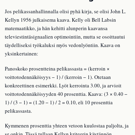
Jos pelikassanhallinnalla olisi pyhä kirja, se olisi John L.
Kellyn 1956 julkaisema kaava. Kelly oli Bell Labsin
matemaatikko, ja hän kehitti alunperin kaavansa
televiestintäsignaalien optimointiin, mutta se osoittautui
täydelliseksi työkaluksi myös vedonlyöntiin. Kaava on
yksinkertainen:
Panoskoko prosentteina pelikassasta = (kerroin ×
voittotodennäköisyys − 1) / (kerroin − 1). Otetaan
konkreettinen esimerkki. Lyöt kerrointa 3.00, ja arvioit
voittotodennäköisyyden 40 prosenttia. Kaava: (3 × 0.40 −
1) / (3 − 1) = (1.20 − 1) / 2 = 0.10, eli 10 prosenttia
pelikassasta.
Kymmenen prosenttia yhteen vetoon kuulostaa paljolta, ja
se onkin. Tässä tullaan Kellyn kriteerin käytännön