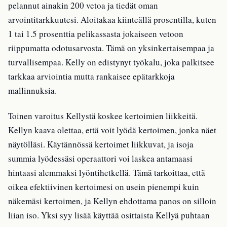
pelannut ainakin 200 vetoa ja tiedät oman
arvointitarkkuutesi. Aloitakaa kiinteällä prosentilla, kuten
1 tai 1.5 prosenttia pelikassasta jokaiseen vetoon
riippumatta odotusarvosta. Tämä on yksinkertaisempaa ja
turvallisempaa. Kelly on edistynyt työkalu, joka palkitsee
tarkkaa arviointia mutta rankaisee epätarkkoja
mallinnuksia.
Toinen varoitus Kellystä koskee kertoimien liikkeitä.
Kellyn kaava olettaa, että voit lyödä kertoimen, jonka näet
näytölläsi. Käytännössä kertoimet liikkuvat, ja isoja
summia lyödessäsi operaattori voi laskea antamaasi
hintaasi alemmaksi lyöntihetkellä. Tämä tarkoittaa, että
oikea efektiivinen kertoimesi on usein pienempi kuin
näkemäsi kertoimen, ja Kellyn ehdottama panos on silloin
liian iso. Yksi syy lisää käyttää osittaista Kellyä puhtaan