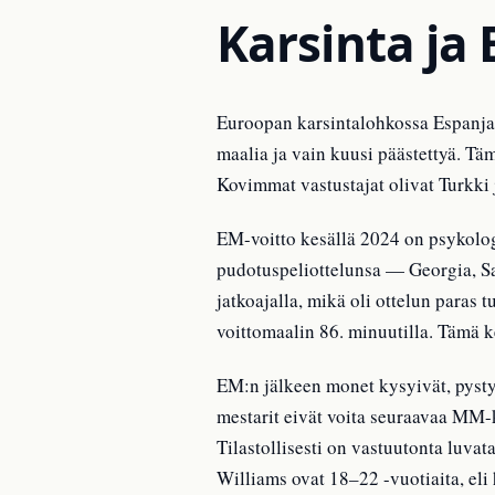
Karsinta ja
Euroopan karsintalohkossa Espanja vo
maalia ja vain kuusi päästettyä. Tä
Kovimmat vastustajat olivat Turkki j
EM-voitto kesällä 2024 on psykologi
pudotuspeliottelunsa — Georgia, Sak
jatkoajalla, mikä oli ottelun paras
voittomaalin 86. minuutilla. Tämä k
EM:n jälkeen monet kysyivät, pyst
mestarit eivät voita seuraavaa MM-
Tilastollisesti on vastuutonta luva
Williams ovat 18–22 -vuotiaita, el