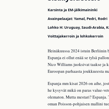
Karsinta ja EM-jälkimaininki
Avainpelaajat: Yamal, Pedri, Rodri
Lohko H: Uruguay, Saudi-Arabia, 
Voittajakerroin ja lohkokerroin
Heinäkuussa 2024 istuin Berliinin b
Espanja ei ollut enää se tylsä pallo
Nico Williams juoksivat taakse ja ke
Euroopan parhaasta joukkueesta m
Espanja mm kisat 2026 on aihe, jost
he kysyvät mikä on paras value-vet
olematon. Mutta mestari? Espanja. T
oman Poisson-pohjaisen mallini tuo