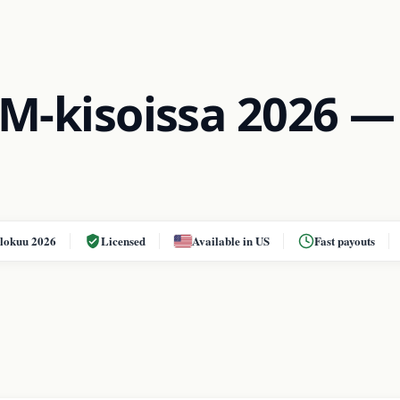
M-kisoissa 2026 —
elokuu 2026
Licensed
Available in US
Fast payouts