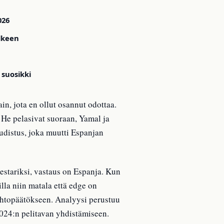
026
älkeen
 suosikki
n, jota en ollut osannut odottaa.
. He pelasivat suoraan, Yamal ja
uudistus, joka muutti Espanjan
estariksi, vastaus on Espanja. Kun
la niin matala että edge on
johtopäätökseen. Analyysi perustuu
024:n pelitavan yhdistämiseen.