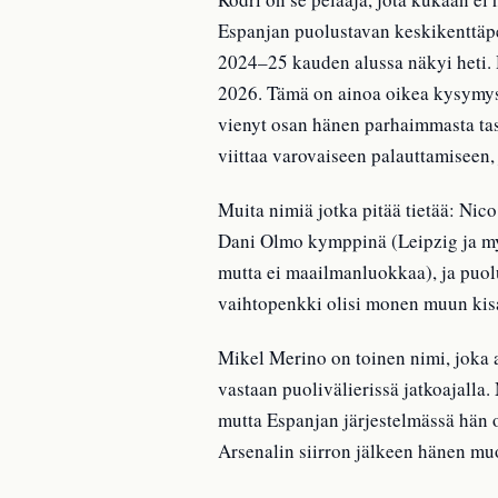
Espanjan puolustavan keskikenttäpe
2024–25 kauden alussa näkyi heti. 
2026. Tämä on ainoa oikea kysymys
vienyt osan hänen parhaimmasta tas
viittaa varovaiseen palauttamiseen
Muita nimiä jotka pitää tietää: Nic
Dani Olmo kymppinä (Leipzig ja myö
mutta ei maailmanluokkaa), ja puo
vaihtopenkki olisi monen muun ki
Mikel Merino on toinen nimi, joka 
vastaan puolivälierissä jatkoajalla.
mutta Espanjan järjestelmässä hän o
Arsenalin siirron jälkeen hänen mu