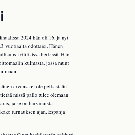
i
naalissa 2024 hän oli 16, ja nyt
3-vuotiaalta odottaisi. Hänen
lisuus kriittisissä hetkissä. Hän
voittomaalin kulmasta, jossa muut
äkulmaan.
 hänen arvonsa ei ole pelkästään
 tietää missä pallo tulee olemaan
ras, ja se on harvinaista
ä koko turnauksen ajan, Espanja
nchester Cityn keskikentän ankkuri,