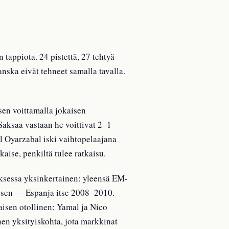
tappiota. 24 pistettä, 27 tehtyä
nska eivät tehneet samalla tavalla.
sen voittamalla jokaisen
Saksaa vastaan he voittivat 2–1
el Oyarzabal iski vaihtopelaajana
ise, penkiltä tulee ratkaisu.
ksessa yksinkertainen: yleensä EM-
t sen — Espanja itse 2008–2010.
aisen otollinen: Yamal ja Nico
en yksityiskohta, jota markkinat