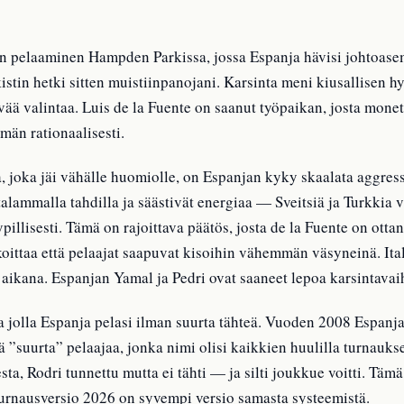
in pelaaminen Hampden Parkissa, jossa Espanja hävisi johtoasem
rkistin hetki sitten muistiinpanojani. Karsinta meni kiusallisen 
vää valintaa. Luis de la Fuente on saanut työpaikan, josta monet
män rationaalisesti.
, joka jäi vähälle huomiolle, on Espanjan kyky skaalata aggres
talammalla tahdilla ja säästivät energiaa — Sveitsiä ja Turkkia 
pillisesti. Tämä on rajoittava päätös, josta de la Fuente on ottan
oittaa että pelaajat saapuvat kisoihin vähemmän väsyneinä. Ita
aikana. Espanjan Yamal ja Pedri ovat saaneet lepoa karsintavai
 jolla Espanja pelasi ilman suurta tähteä. Vuoden 2008 Espanjal
htä ”suurta” pelaajaa, jonka nimi olisi kaikkien huulilla turnauks
, Rodri tunnettu mutta ei tähti — ja silti joukkue voitti. Tämä k
urnausversio 2026 on syvempi versio samasta systeemistä.