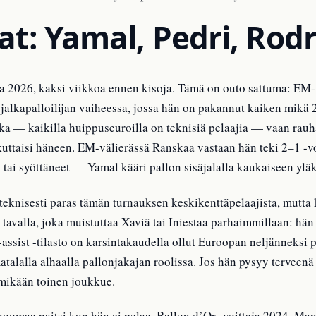
t: Yamal, Pedri, Rodr
 2026, kaksi viikkoa ennen kisoja. Tämä on outo sattuma: EM-fi
jalkapalloilijan vaiheessa, jossa hän on pakannut kaiken mikä 2
a — kaikilla huippuseuroilla on teknisiä pelaajia — vaan rauhal
ikuttaisi häneen. EM-välierässä Ranskaa vastaan hän teki 2–1 -
in tai syöttäneet — Yamal kääri pallon sisäjalalla kaukaiseen yl
teknisesti paras tämän turnauksen keskikenttäpelaajista, mutta
 tavalla, joka muistuttaa Xaviä tai Iniestaa parhaimmillaan: hän
sist -tilasto on karsintakaudella ollut Euroopan neljänneksi pa
atalalla alhaalla pallonjakajan roolissa. Jos hän pysyy terveen
mikään toinen joukkue.
 huomaa paitsi kun hän ei pelaa. Ballon d’Or -voittaja 2024, Ma