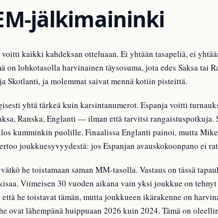
 EM-jälkimaininki
itti kaikki kahdeksan otteluaan. Ei yhtään tasapeliä, ei yhtään 
mä on lohkotasolla harvinainen täysosuma, jota edes Saksa tai Ra
a Skotlanti, ja molemmat saivat mennä kotiin pisteittä.
sesti yhtä tärkeä kuin karsintanumerot. Espanja voitti turnauk
sa, Ranska, Englanti — ilman että tarvitsi rangaistuspotkuja. 
 tulos kumminkin puolille. Finaalissa Englanti painoi, mutta Mik
ertoo joukkuesyvyydestä: jos Espanjan avauskokoonpano ei ratka
yvätkö he toistamaan saman MM-tasolla. Vastaus on tässä tapau
kisaa. Viimeisen 30 vuoden aikana vain yksi joukkue on tehny
ta että he toistavat tämän, mutta joukkueen ikärakenne on harvin
i he ovat lähempänä huippuaan 2026 kuin 2024. Tämä on oleellin