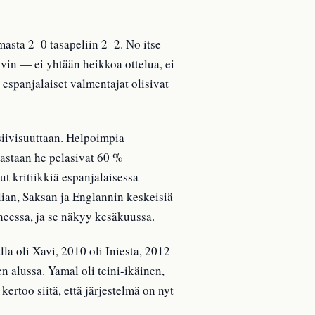
asta 2–0 tasapeliin 2–2. No itse
hyvin — ei yhtään heikkoa ottelua, ei
 espanjalaiset valmentajat olisivat
siivisuuttaan. Helpoimpia
vastaan he pelasivat 60 %
ut kritiikkiä espanjalaisessa
lian, Saksan ja Englannin keskeisiä
heessa, ja se näkyy kesäkuussa.
la oli Xavi, 2010 oli Iniesta, 2012
en alussa. Yamal oli teini-ikäinen,
ertoo siitä, että järjestelmä on nyt