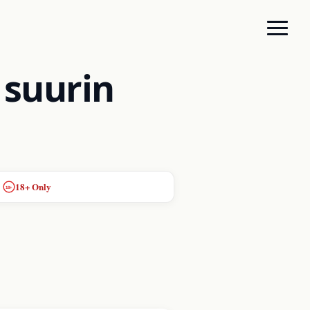
 suurin
18+ Only
18+