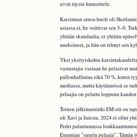
eivät täysin hinnoittele.
Karsinnan ainoa huoli oli Skotlann
asiassa ei, he voittivat sen 3–0. Ta
yhtään skandaalia, ei yhtään epäsel
uneksineet, ja hän on tehnyt sen kyl
Yksi yksityiskohta karsintakaudelta
vastustajia vastaan he pelasivat ma
pallonhallintaa eikä 70 %, kuten tyy
mediassa, mutta käytännössä se tark
pelaajia on pelattu loppuun kauden 
Toinen jälkimaininki EM:stä on tapa
oli Xavi ja Iniesta. 2024 ei ollut y
Pedri palautumassa loukkaantumisesta
Espanjan ”suurin pelaaja”. Tämän t