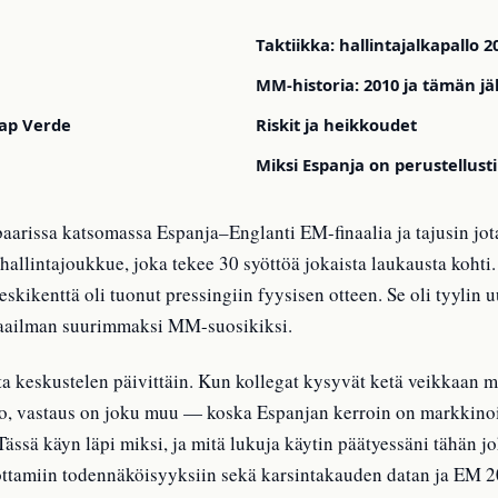
Taktiikka: hallintajalkapallo 2
MM-historia: 2010 ja tämän j
Kap Verde
Riskit ja heikkoudet
Miksi Espanja on perustellusti
aarissa katsomassa Espanja–Englanti EM-finaalia ja tajusin jotai
nhallintajoukkue, joka tekee 30 syöttöä jokaista laukausta kohti
skikenttä oli tuonut pressingiin fyysisen otteen. Se oli tyylin 
aailman suurimmaksi MM-suosikiksi.
a keskustelen päivittäin. Kun kollegat kysyvät ketä veikkaan m
o, vastaus on joku muu — koska Espanjan kerroin on markkinoil
ässä käyn läpi miksi, ja mitä lukuja käytin päätyessäni tähän 
ttamiin todennäköisyyksiin sekä karsintakauden datan ja EM 2