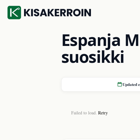
Espanja M
suosikki
Updated 
Failed to load.
Retry