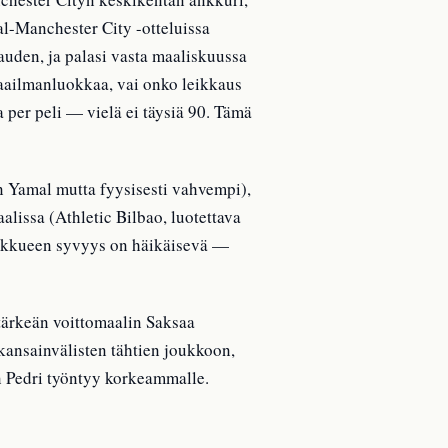
l-Manchester City -otteluissa
uden, ja palasi vasta maaliskuussa
aailmanluokkaa, vai onko leikkaus
per peli — vielä ei täysiä 90. Tämä
in Yamal mutta fyysisesti vahvempi),
issa (Athletic Bilbao, luotettava
oukkueen syvyys on häikäisevä —
tärkeän voittomaalin Saksaa
 kansainvälisten tähtien joukkoon,
un Pedri työntyy korkeammalle.