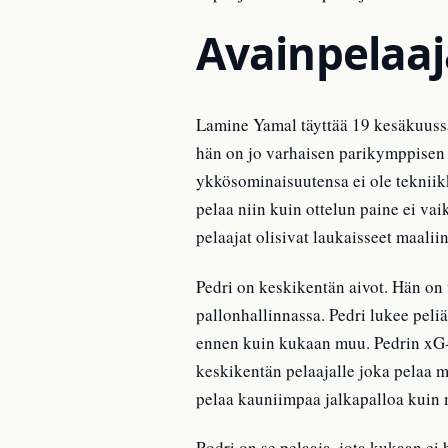
Avainpelaaja
Lamine Yamal täyttää 19 kesäkuussa
hän on jo varhaisen parikymppisen 
ykkösominaisuutensa ei ole tekniikk
pelaa niin kuin ottelun paine ei va
pelaajat olisivat laukaisseet maali
Pedri on keskikentän aivot. Hän on 
pallonhallinnassa. Pedri lukee peliä
ennen kuin kukaan muu. Pedrin xG-as
keskikentän pelaajalle joka pelaa m
pelaa kauniimpaa jalkapalloa kuin 
Rodri on se pelaaja, jota kukaan ei