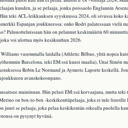
laajan kuuden, ja se pelaaja, jonka poissaolo Englannin Arsena
Hän teki ACL-leikkauksen syyskuussa 2024, oli sivussa koko ka
merkki Espanjan joukkueessa: onko Rodri palatessaan vielä m
o? Paluuotteluissaan hän on pelannut keskimäärin 60 minuuttia 
, joka voi ulottua myös kesäkuuhun 2026.
o Williams vasemmalla laidalla (Athletic Bilbao, yhtä nopea ku
hemmin Barcelona, teki EM:ssä kuusi maalia), Unai Simón maal
lustuksessa Robin Le Normand ja Aymeric Laporte keskellä. J
sajoukkueen avauskokoonpano.
ansaitsee maininnan. Hän pelasi EM:ssä korvaajana, mutta teki 
 Merino on box-to-box -keskikenttäpelaaja, joka ei tule listoille
n juuri se pelaaja, joka pelaa keskikentän oikealla puolella k
otonsa on pysynyt hyvänä.