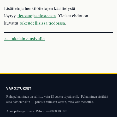
Lisätietoja henkilötietojen käsittelystä
löytyy
tietosuojaselosteesta
. Yleiset ehdot on
kuvattu
oikeudellisissa tiedoissa
.
← Takaisin etusivulle
VAROITUKSET
Rahapelaaminen on sallittu vain 18 vuotta täyttäneille. Pelaaminen sisältää
aina häviön riskin — panosta vain sen verran, mitä voit menettää.
Apua peliongelmaan:
Peluuri
— 0800 100 101.